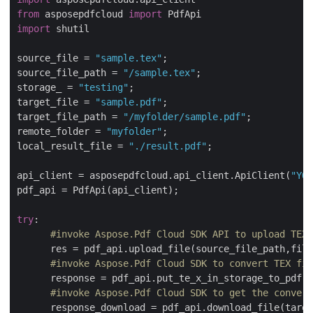
from
 asposepdfcloud 
import
import
 shutil

source_file = 
"sample.tex"
;

source_file_path = 
"/sample.tex"
;

storage_ = 
"testing"
;

target_file = 
"sample.pdf"
;

target_file_path = 
"/myfolder/sample.pdf"
;

remote_folder = 
"myfolder"
;

local_result_file = 
"./result.pdf"
;

api_client = asposepdfcloud.api_client.ApiClient(
"YOU
pdf_api = PdfApi(api_client);

try
:

#invoke Aspose.Pdf Cloud SDK API to upload TEX 
      res = pdf_api.upload_file(source_file_path,file
#invoke Aspose.Pdf Cloud SDK to convert TEX fil
      response = pdf_api.put_te_x_in_storage_to_pdf(t
#invoke Aspose.Pdf Cloud SDK to get the convert
      response_download = pdf_api.download_file(targe