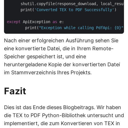
      shutil.copyfile(response_download, local_result
      print(
'Converted TEX to PDF Successfully'
)

except
 ApiException 
as
 e:

        print(
"Exception while calling PdfApi: {0}"
Nach einer erfolgreichen Ausführung sehen Sie
eine konvertierte Datei, die in Ihrem Remote-
Speicher gespeichert ist, und eine
heruntergeladene Kopie der konvertierten Datei
im Stammverzeichnis Ihres Projekts.
Fazit
Dies ist das Ende dieses Blogbeitrags. Wir haben
die TEX to PDF Python-Bibliothek untersucht und
implementiert, die zum Konvertieren von TEX in