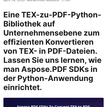
a
l
Eine TEX-zu-PDF-Python-
t
Bibliothek auf
e
n
Unternehmensebene zum
effizienten Konvertieren
von TEX- in PDF-Dateien.
Lassen Sie uns lernen, wie
man Aspose.PDF SDKs in
der Python-Anwendung
einrichtet.