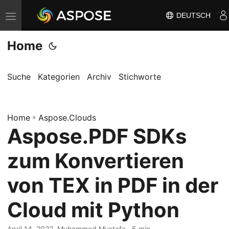
DEUTSCH
N
a
Home
v
i
g
Suche
Kategorien
Archiv
Stichworte
a
t
Home
i
»
Aspose.Clouds
Aspose.PDF SDKs
o
n
zum Konvertieren
u
m
von TEX in PDF in der
s
Cloud mit Python
c
h
April 14, 2022
· Muhammed Mustafa · 5 min