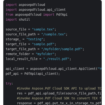
import
import
from
 asposepdfcloud 
import
import
 shutil

source_file = 
"sample.tex"
;

source_file_path = 
"/sample.tex"
;

storage_ = 
"testing"
;

target_file = 
"sample.pdf"
;

target_file_path = 
"/myfolder/sample.pdf"
;

remote_folder = 
"myfolder"
;

local_result_file = 
"./result.pdf"
;

api_client = asposepdfcloud.api_client.ApiClient(
"YOU
pdf_api = PdfApi(api_client);

try
:

#invoke Aspose.Pdf Cloud SDK API to upload TEX 
      res = pdf_api.upload_file(source_file_path,file
#invoke Aspose.Pdf Cloud SDK to convert TEX fil
      response = pdf_api.put_te_x_in_storage_to_pdf(t