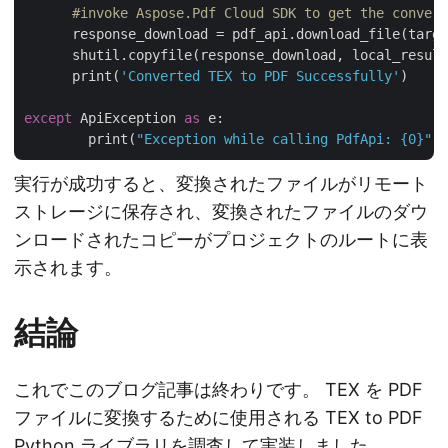
#invoke Aspose.Pdf Cloud SDK to get the convert
      response_download = pdf_api.download_file(targe
      shutil.copyfile(response_download, local_result
      print(
'Converted TEX to PDF Successfully'
)

except
 ApiException 
as
 e:

        print(
"Exception while calling PdfApi: {0}"
実行が成功すると、変換されたファイルがリモート
ストレージに保存され、変換されたファイルのダウ
ンロードされたコピーがプロジェクトのルートに表
示されます。
結論
これでこのブログ記事は終わりです。 TEX を PDF
ファイルに変換するために使用される TEX to PDF
Python ライブラリを調査して実装しました。