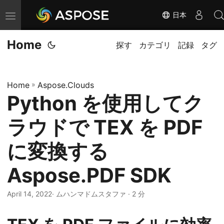
日本
ナ
ビ
Home
ゲ
探す
カテゴリ
記録
タグ
ー
シ
Home
»
Aspose.Clouds
ョ
Python を使用してク
ン
の
ラウドで TEX を PDF
切
り
に変換する
替
Aspose.PDF SDK
え
April 14, 2022
· ムハンマドムスタファ · 2 分