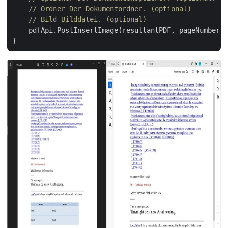
// Ordner Der Dokumentordner. (optional)
// Bild Bilddatei. (optional)
    pdfApi.PostInsertImage(resultantPDF, pageNumber, 