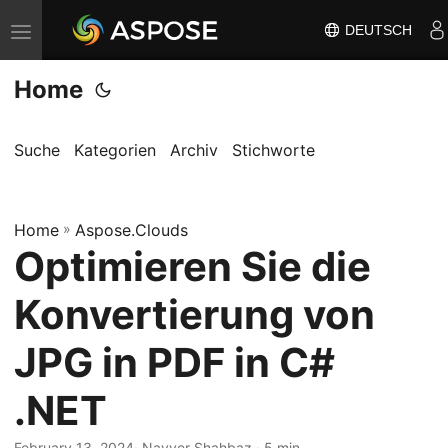
DEUTSCH
N
a
Home
v
i
g
Suche
Kategorien
Archiv
Stichworte
a
t
Home
i
»
Aspose.Clouds
Optimieren Sie die
o
n
Konvertierung von
u
m
JPG in PDF in C#
s
.NET
c
h
February 13, 2024
· Nayyer Shahbaz · 5 min