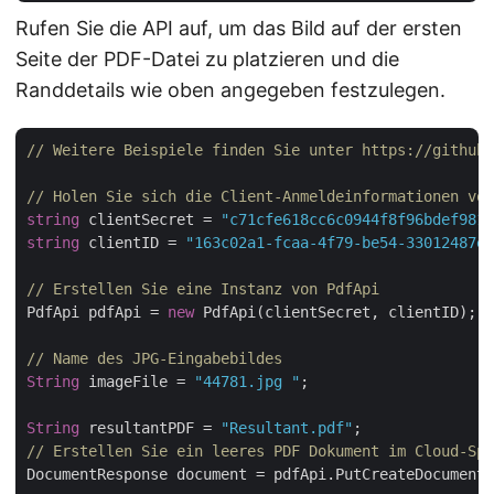
Rufen Sie die API auf, um das Bild auf der ersten
Seite der PDF-Datei zu platzieren und die
Randdetails wie oben angegeben festzulegen.
// Weitere Beispiele finden Sie unter https://github.
// Holen Sie sich die Client-Anmeldeinformationen von
string
 clientSecret = 
"c71cfe618cc6c0944f8f96bdef9813
string
 clientID = 
"163c02a1-fcaa-4f79-be54-33012487e7
// Erstellen Sie eine Instanz von PdfApi
PdfApi pdfApi = 
new
 PdfApi(clientSecret, clientID);

// Name des JPG-Eingabebildes
String
 imageFile = 
"44781.jpg "
;

String
 resultantPDF = 
"Resultant.pdf"
// Erstellen Sie ein leeres PDF Dokument im Cloud-Spe
DocumentResponse document = pdfApi.PutCreateDocument(