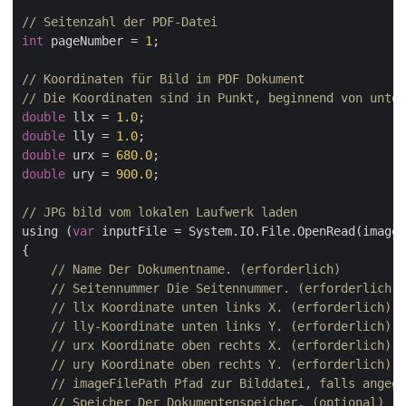
// Seitenzahl der PDF-Datei
int
 pageNumber = 
1
;

// Koordinaten für Bild im PDF Dokument
// Die Koordinaten sind in Punkt, beginnend von unte
double
 llx = 
1.0
double
 lly = 
1.0
double
 urx = 
680.0
double
 ury = 
900.0
;

// JPG bild vom lokalen Laufwerk laden
using (
var
 inputFile = System.IO.File.OpenRead(imageF
{

// Name Der Dokumentname. (erforderlich)
// Seitennummer Die Seitennummer. (erforderlich)
// llx Koordinate unten links X. (erforderlich)
// lly-Koordinate unten links Y. (erforderlich)
// urx Koordinate oben rechts X. (erforderlich)
// ury Koordinate oben rechts Y. (erforderlich)
// imageFilePath Pfad zur Bilddatei, falls angege
// Speicher Der Dokumentenspeicher. (optional)