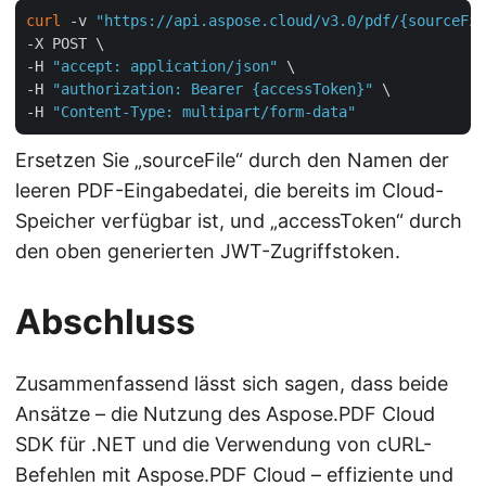
curl
 -v 
"https://api.aspose.cloud/v3.0/pdf/{sourceFil
-X POST \

-H 
"accept: application/json"
 \

-H 
"authorization: Bearer {accessToken}"
 \

-H 
"Content-Type: multipart/form-data"
Ersetzen Sie „sourceFile“ durch den Namen der
leeren PDF-Eingabedatei, die bereits im Cloud-
Speicher verfügbar ist, und „accessToken“ durch
den oben generierten JWT-Zugriffstoken.
Abschluss
Zusammenfassend lässt sich sagen, dass beide
Ansätze – die Nutzung des Aspose.PDF Cloud
SDK für .NET und die Verwendung von cURL-
Befehlen mit Aspose.PDF Cloud – effiziente und