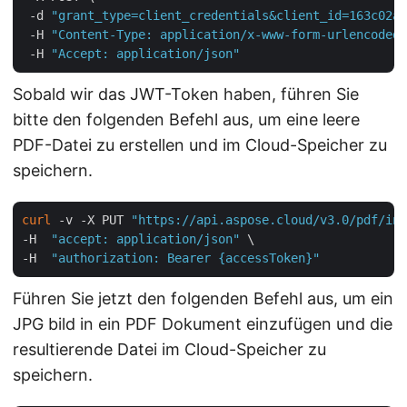
 -d 
"grant_type=client_credentials&client_id=163c02a1
 -H 
"Content-Type: application/x-www-form-urlencoded"
 -H 
"Accept: application/json"
Sobald wir das JWT-Token haben, führen Sie
bitte den folgenden Befehl aus, um eine leere
PDF-Datei zu erstellen und im Cloud-Speicher zu
speichern.
curl
 -v -X PUT 
"https://api.aspose.cloud/v3.0/pdf/inp
-H  
"accept: application/json"
 \

-H  
"authorization: Bearer {accessToken}"
Führen Sie jetzt den folgenden Befehl aus, um ein
JPG bild in ein PDF Dokument einzufügen und die
resultierende Datei im Cloud-Speicher zu
speichern.