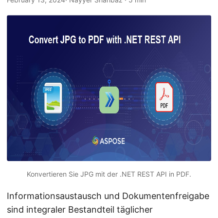
a
l
t
e
n
Konvertieren Sie JPG mit der .NET REST API in PDF.
Informationsaustausch und Dokumentenfreigabe
sind integraler Bestandteil täglicher