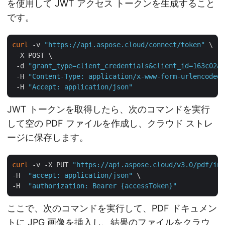
を使用して JWT アクセス トークンを生成すること
です。
curl
 -v 
"https://api.aspose.cloud/connect/token"
 \

 -X POST \

 -d 
"grant_type=client_credentials&client_id=163c02a1
 -H 
"Content-Type: application/x-www-form-urlencoded"
 -H 
"Accept: application/json"
JWT トークンを取得したら、次のコマンドを実行
して空の PDF ファイルを作成し、クラウド ストレ
ージに保存します。
curl
 -v -X PUT 
"https://api.aspose.cloud/v3.0/pdf/inp
-H  
"accept: application/json"
 \

-H  
"authorization: Bearer {accessToken}"
ここで、次のコマンドを実行して、PDF ドキュメン
トに JPG 画像を挿入し、結果のファイルをクラウ