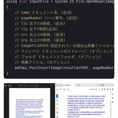
using (
var
 inputFile = System.IO.File.OpenRead(imageF
{

// name ドキュメント名。(必須)
// pageNumber ページ番号。(必須)
// llx 左下のX座標。(必須)
// lly 左下Y座標(必須)
// urx 右上のX座標。(必須)
// ury 右上のY座標。(必須)
// imageFilePath 指定されている場合は画像ファ
// ストレージ ドキュメントのストレージ。(オプション)
// フォルダ ドキュメントフォルダ。(オプション)
// 画像ファイル。(オプション)
    pdfApi.PostInsertImage(resultantPDF, pageNumber, 