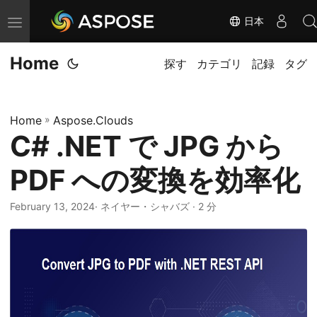
日本
ナ
ビ
Home
ゲ
探す
カテゴリ
記録
タグ
ー
シ
Home
»
Aspose.Clouds
ョ
C# .NET で JPG から
ン
の
PDF への変換を効率化
切
り
February 13, 2024
· ネイヤー・シャバズ · 2 分
替
え