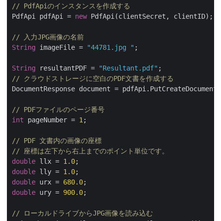
// PdfApiのインスタンスを作成する
PdfApi pdfApi = 
new
 PdfApi(clientSecret, clientID);

// 入力JPG画像の名前
String
 imageFile = 
"44781.jpg "
;

String
 resultantPDF = 
"Resultant.pdf"
// クラウドストレージに空白のPDF文書を作成する
DocumentResponse document = pdfApi.PutCreateDocument(
// PDFファイルのページ番号
int
 pageNumber = 
1
;

// PDF 文書内の画像の座標
// 座標は左下から右上までのポイント単位です。
double
 llx = 
1.0
double
 lly = 
1.0
double
 urx = 
680.0
double
 ury = 
900.0
;

// ローカルドライブからJPG画像を読み込む