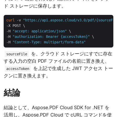
ド ストレージに保存します。
curl
 -v 
"https://api.aspose.cloud/v3.0/pdf/{sourceFil
-X POST \

-H 
"accept: application/json"
 \

-H 
"authorization: Bearer {accessToken}"
 \

-H 
"Content-Type: multipart/form-data"
を、クラウド ストレージにすでに存在
sourceFile
する入力の空白 PDF ファイルの名前に置き換え、
を上記で生成した JWT アクセス トー
accessToken
クンに置き換えます。
結論
結論として、Aspose.PDF Cloud SDK for .NET を
活用し、Aspose.PDF Cloud で cURL コマンドを使