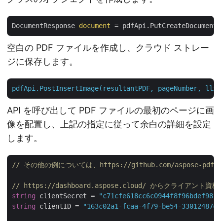
DocumentResponse 
document
 = pdfApi.PutCreateDocument(
空白の PDF ファイルを作成し、クラウド ストレー
ジに保存します。
pdfApi.PostInsertImage(resultantPDF,
pageNumber,
llx,
API を呼び出して PDF ファイルの最初のページに画
像を配置し、上記の指定に従って余白の詳細を設定
します。
// その他の例については、https://github.com/aspose-pdf-cl
// https://dashboard.aspose.cloud/ からクライア
string
 clientSecret = 
"c71cfe618cc6c0944f8f96bdef9813
string
 clientID = 
"163c02a1-fcaa-4f79-be54-33012487e7