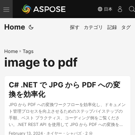
日本
ナ
ビ
Home
ゲ
探す
カテゴリ
記録
タグ
ー
シ
Home
»
Tags
ョ
image to pdf
ン
の
切
C# .NET で JPG から PDF への変
り
換を効率化
替
え
JPG から PDF への変換ワークフローを効率化し、ドキュメン
ト管理プロセスを向上させるためのステップバイステップの
手順、ベスト プラクティス、コーディング例をご覧くださ
い。.NET REST API を使用して JPG から PDF への変換をシ
ームレスに実行します。
February 13, 2024
· ネイヤー・シャバズ · 2 分