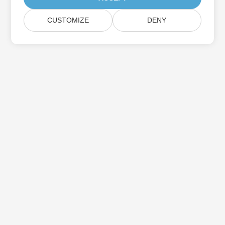
CUSTOMIZE
DENY
Casa
Prodotti
Nuove Versioni
Prezzi
Documenti