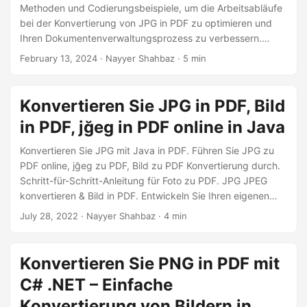
a
Methoden und Codierungsbeispiele, um die Arbeitsabläufe
l
bei der Konvertierung von JPG in PDF zu optimieren und
Ihren Dokumentenverwaltungsprozess zu verbessern.
t
Nahtlose Konvertierung von JPG in PDF mithilfe der .NET
February 13, 2024
· Nayyer Shahbaz · 5 min
e
REST API.
n
Konvertieren Sie JPG in PDF, Bild
in PDF, jğeg in PDF online in Java
Konvertieren Sie JPG mit Java in PDF. Führen Sie JPG zu
PDF online, jğeg zu PDF, Bild zu PDF Konvertierung durch.
Schritt-für-Schritt-Anleitung für Foto zu PDF. JPG JPEG
konvertieren & Bild in PDF. Entwickeln Sie Ihren eigenen
Bild-zu-PDF-Konverter mit der REST-API
July 28, 2022
· Nayyer Shahbaz · 4 min
Konvertieren Sie PNG in PDF mit
C# .NET – Einfache
Konvertierung von Bildern in