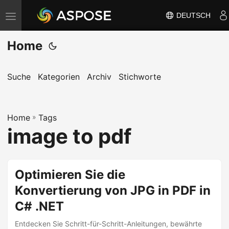
DEUTSCH
N
a
Home
v
i
g
Suche
Kategorien
Archiv
Stichworte
a
t
Home
i
»
Tags
image to pdf
o
n
u
Optimieren Sie die
m
Konvertierung von JPG in PDF in
s
c
C# .NET
h
Entdecken Sie Schritt-für-Schritt-Anleitungen, bewährte