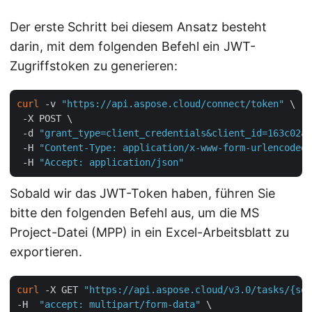
Der erste Schritt bei diesem Ansatz besteht
darin, mit dem folgenden Befehl ein JWT-
Zugriffstoken zu generieren:
curl
 -v 
"https://api.aspose.cloud/connect/token"
 \

 -X POST \

 -d 
"grant_type=client_credentials&client_id=163c02a1
 -H 
"Content-Type: application/x-www-form-urlencoded"
 -H 
"Accept: application/json"
Sobald wir das JWT-Token haben, führen Sie
bitte den folgenden Befehl aus, um die MS
Project-Datei (MPP) in ein Excel-Arbeitsblatt zu
exportieren.
curl
 -X GET 
"https://api.aspose.cloud/v3.0/tasks/{sou
-H  
"accept: multipart/form-data"
 \
