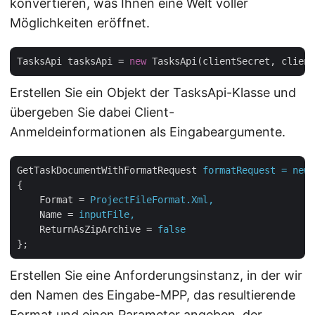
konvertieren, was Ihnen eine Welt voller
Möglichkeiten eröffnet.
TasksApi tasksApi = 
new
Erstellen Sie ein Objekt der TasksApi-Klasse und
übergeben Sie dabei Client-
Anmeldeinformationen als Eingabeargumente.
GetTaskDocumentWithFormatRequest
formatRequest = new 
{
Format
 = 
ProjectFileFormat.Xml,
Name
 = 
inputFile,
ReturnAsZipArchive
 = 
false
};
Erstellen Sie eine Anforderungsinstanz, in der wir
den Namen des Eingabe-MPP, das resultierende
Format und einen Parameter angeben, der