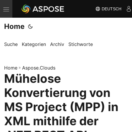
DEUTSCH
N
a
Home
v
i
g
Suche
Kategorien
Archiv
Stichworte
a
t
Home
i
»
Aspose.Clouds
Mühelose
o
n
Konvertierung von
u
m
MS Project (MPP) in
s
XML mithilfe der
c
h