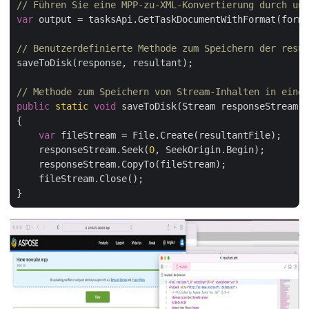
// Führen Sie eine MPP-zu-XML-Konvertierung durch und
var
 output = tasksApi.GetTaskDocumentWithFormat(forma
// Benutzerdefinierte Methode zum Speichern der resul
saveToDisk(response, resultant);

// Methode zum Speichern von Stream-Inhalten in einer
public
static
void
 saveToDisk(Stream responseStream, 
{

var
 fileStream = File.Create(resultantFile);

    responseStream.Seek(
0
, SeekOrigin.Begin);

    responseStream.CopyTo(fileStream);

    fileStream.Close();
