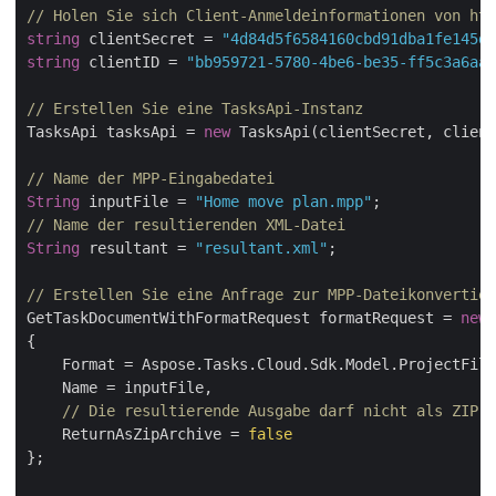
// Holen Sie sich Client-Anmeldeinformationen von htt
string
 clientSecret = 
"4d84d5f6584160cbd91dba1fe145db
string
 clientID = 
"bb959721-5780-4be6-be35-ff5c3a6aa4
// Erstellen Sie eine TasksApi-Instanz
TasksApi tasksApi = 
new
 TasksApi(clientSecret, client
// Name der MPP-Eingabedatei
String
 inputFile = 
"Home move plan.mpp"
// Name der resultierenden XML-Datei
String
 resultant = 
"resultant.xml"
;

// Erstellen Sie eine Anfrage zur MPP-Dateikonvertier
GetTaskDocumentWithFormatRequest formatRequest = 
new
 
{

    Format = Aspose.Tasks.Cloud.Sdk.Model.ProjectFile
    Name = inputFile,

// Die resultierende Ausgabe darf nicht als ZIP-P
    ReturnAsZipArchive = 
false
};
