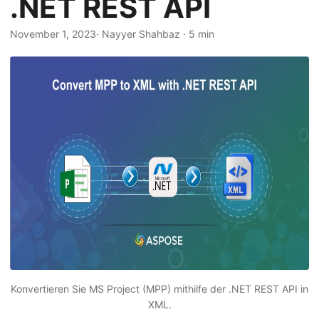
.NET REST API
a
l
November 1, 2023
· Nayyer Shahbaz · 5 min
t
e
n
Konvertieren Sie MS Project (MPP) mithilfe der .NET REST API in
XML.