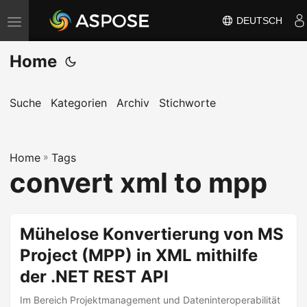
DEUTSCH
N
a
Home
v
i
g
Suche
Kategorien
Archiv
Stichworte
a
t
Home
i
»
Tags
convert xml to mpp
o
n
u
Mühelose Konvertierung von MS
m
Project (MPP) in XML mithilfe
s
c
der .NET REST API
h
Im Bereich Projektmanagement und Dateninteroperabilität