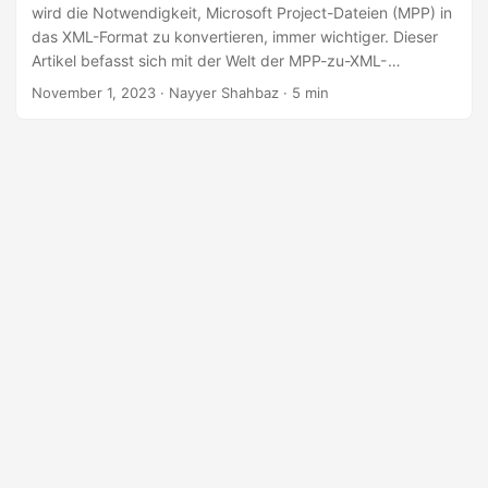
a
wird die Notwendigkeit, Microsoft Project-Dateien (MPP) in
l
das XML-Format zu konvertieren, immer wichtiger. Dieser
Artikel befasst sich mit der Welt der MPP-zu-XML-
t
Konvertierung mithilfe der .NET-REST-API und ermöglicht
November 1, 2023
· Nayyer Shahbaz · 5 min
e
es Ihnen, das Potenzial Ihrer Projektdaten auszuschöpfen,
n
indem Sie diese nahtlos in das XML-Format übersetzen.