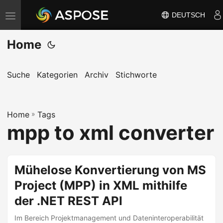
DEUTSCH
N
a
Home
v
i
g
Suche
Kategorien
Archiv
Stichworte
a
t
Home
i
»
Tags
mpp to xml converter
o
n
u
Mühelose Konvertierung von MS
m
Project (MPP) in XML mithilfe
s
c
der .NET REST API
h
Im Bereich Projektmanagement und Dateninteroperabilität