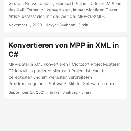
a
wird die Notwendigkeit, Microsoft Project-Dateien (MPP) in
l
das XML-Format zu konvertieren, immer wichtiger. Dieser
Artikel befasst sich mit der Welt der MPP-zu-XML-
t
Konvertierung mithilfe der .NET-REST-API und ermöglicht
November 1, 2023
· Nayyer Shahbaz · 5 min
e
es Ihnen, das Potenzial Ihrer Projektdaten auszuschöpfen,
n
indem Sie diese nahtlos in das XML-Format übersetzen.
Konvertieren von MPP in XML in
C#
MPP-Datei in XML konvertieren | Microsoft Project-Datei in
C# in XML exportieren Microsoft Project ist eine der
beliebtesten und am weitesten verbreiteten
Projektmanagement-Software. Mit der Software können Sie
Projekte planen, Aufgaben zuweisen, Ressourcen und
September 27, 2021
· Nayyer Shahbaz · 5 min
Arbeitsabläufe verwalten, Berichte erstellen usw. Allerdings
bietet MS Project nicht registrierten Benutzern die
Möglichkeit, die MPP-Formatdatei zu öffnen oder zu
bearbeiten. Das bedeutet, dass Sie ohne eine erworbene
Microsoft Project-Lizenz nicht mit MPP Dateien arbeiten
können.