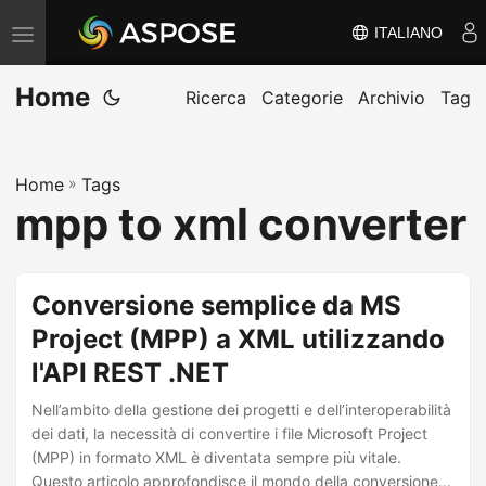
ITALIANO
V
ä
Home
x
Ricerca
Categorie
Archivio
Tag
l
a
Home
»
Tags
n
mpp to xml converter
a
v
i
Conversione semplice da MS
g
Project (MPP) a XML utilizzando
e
l'API REST .NET
r
i
Nell’ambito della gestione dei progetti e dell’interoperabilità
n
dei dati, la necessità di convertire i file Microsoft Project
(MPP) in formato XML è diventata sempre più vitale.
g
Questo articolo approfondisce il mondo della conversione