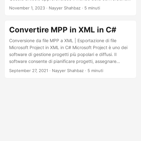
da MPP a XML utilizzando l’API .NET REST, consentendoti
November 1, 2023
· Nayyer Shahbaz · 5 minuti
di sfruttare il potenziale dei dati del tuo progetto
traducendoli senza problemi in formato XML.
Convertire MPP in XML in C#
Conversione da file MPP a XML | Esportazione di file
Microsoft Project in XML in C# Microsoft Project è uno dei
software di gestione progetti più popolari e diffusi. Il
software consente di pianificare progetti, assegnare
attività, gestire risorse e flussi di lavoro, creare report, ecc.
September 27, 2021
· Nayyer Shahbaz · 5 minuti
Tuttavia, MS Project non offre l’opportunità di aprire o
modificare il file in formato MPP per gli utenti non registrati.
Ciò significa che se non si dispone di una licenza Microsoft
Project acquistata, non è possibile lavorare con i file MPP.