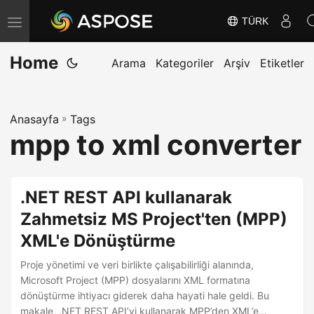
TÜRK
G
e
Home
z
Arama
Kategoriler
Arşiv
Etiketler
i
n
Anasayfa
»
Tags
m
mpp to xml converter
e
y
i
.NET REST API kullanarak
D
Zahmetsiz MS Project'ten (MPP)
e
XML'e Dönüştürme
ğ
i
Proje yönetimi ve veri birlikte çalışabilirliği alanında,
ş
Microsoft Project (MPP) dosyalarını XML formatına
dönüştürme ihtiyacı giderek daha hayati hale geldi. Bu
t
makale, .NET REST API’yi kullanarak MPP’den XML’e