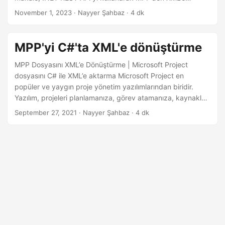
i
dönüştürme dünyasını ele alıyor ve proje verilerinizi
November 1, 2023
· Nayyer Şahbaz · 4 dk
r
sorunsuz bir şekilde XML formatına çevirerek potansiyelini
açığa çıkarmanıza olanak tanıyor.
MPP'yi C#'ta XML'e dönüştürme
MPP Dosyasını XML’e Dönüştürme | Microsoft Project
dosyasını C# ile XML’e aktarma Microsoft Project en
popüler ve yaygın proje yönetim yazılımlarından biridir.
Yazılım, projeleri planlamanıza, görev atamanıza, kaynakları
ve iş akışlarını yönetmenize, raporlar oluşturmanıza vb.
September 27, 2021
· Nayyer Şahbaz · 4 dk
olanak tanır. Ancak, MS Project kayıtlı olmayan kullanıcılar
için MPP formatlı dosyayı açma veya düzenleme olanağı
sağlamaz. Bu, satın alınmış bir Microsoft Project lisansınız
yoksa MPP dosyalarıyla çalışamayacağınız anlamına gelir.
Bu nedenle, proje dosyalarını paylaşırken, alıcı yalnızca
görüntülemek istese bile bir MS Project aboneliğine sahip
olmalıdır.