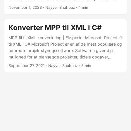
REST API, så du kan frigøre potentialet i dine projektdata
November 1, 2023
· Nayyer Shahbaz · 4 min
ved problemfrit at oversætte dem til XML-format.
Konverter MPP til XML i C#
MPP-fil til XML-konvertering | Eksporter Microsoft Project-fil
til XML i C# Microsoft Project er en af de mest populære og
udbredte projektstyringssoftware. Softwaren giver dig
mulighed for at planlægge projekter, tildele opgaver,
administrere ressourcer og arbejdsgange, oprette
September 27, 2021
· Nayyer Shahbaz · 5 min
rapporter osv. MS Project giver dog ikke mulighed for at
åbne eller redigere MPP-formatfilen for ikke-registrerede
brugere. Det betyder, at hvis du ikke har en købt Microsoft
Project-licens, kan du ikke arbejde med MPP-filer.