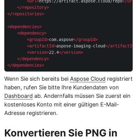
<
url
>
https://artifact.aspose.cloud/repo
</
url
>
</
repository
>
</
repositories
>
<
dependencies
>
<
dependency
>
<
groupId
>
com.aspose
</
groupId
>
<
artifactId
>
aspose-imaging-cloud
</
artifactId
>
<
version
>
22.4
</
version
>
</
dependency
>
</
dependencies
>
Wenn Sie sich bereits bei
Aspose Cloud
registriert
haben, rufen Sie bitte Ihre Kundendaten von
Dashboard
ab. Andernfalls müssen Sie zuerst ein
kostenloses Konto mit einer gültigen E-Mail-
Adresse registrieren.
Konvertieren Sie PNG in