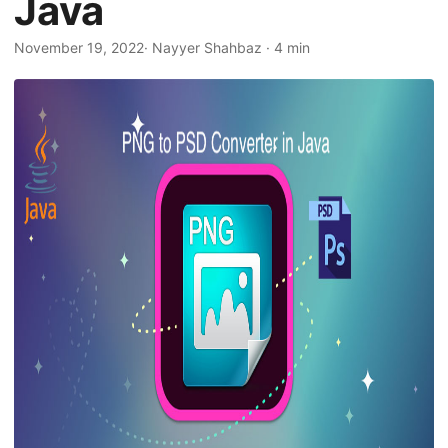
Java
a
l
November 19, 2022
· Nayyer Shahbaz · 4 min
t
e
n