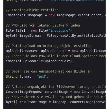
// Imaging-Objekt erstellen
ImagingApi imageApi = 
new
 ImagingApi(clientSecret, cl
// PNG-Bild vom lokalen Laufwerk laden
File file1 = 
new
 File(
"input.png"
);

byte[] imageStream = Files.readAllBytes(file1.toPath(
// Datei-Upload-Anforderungsobjekt erstellen
UploadFileRequest uploadRequest = 
new
 UploadFileReque
// Laden Sie das PNG-Bild in den Cloud-Speicher hoch
imageApi.uploadFile(uploadRequest);

// Geben Sie das Ausgabeformat des Bildes an
String
 format = 
"psd"
;

// Anforderungsobjekt für Bildkonvertierung erstellen
ConvertImageRequest convertImage = 
new
 ConvertImageRe
// Konvertieren Sie PNG in PSD und geben Sie das Bil
byte[] resultantImage = imageApi.convertImage(convert