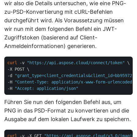
wir also die Details untersuchen, wie eine PNG-
zu-PSD-Konvertierung mit cURL-Befehlen
durchgeführt wird. Als Voraussetzung müssen
wir nun mit dem folgenden Befehl ein JWT-
Zugriffstoken (basierend auf Client-
Anmeldeinformationen) generieren.
curl
 -v 
"https://api.aspose.cloud/connect/token"
 \

-X POST \

-d 
"grant_type=client_credentials&client_id=bb959721-
-H 
"Content-Type: application/x-www-form-urlencoded"
 
-H 
"Accept: application/json"
Führen Sie nun den folgenden Befehl aus, um
PNG in das PSD-Format zu konvertieren und die
Ausgabe auf dem lokalen Laufwerk zu speichern.
curl
 -v -X GET 
"https://api.aspose.cloud/v3.0/imaging