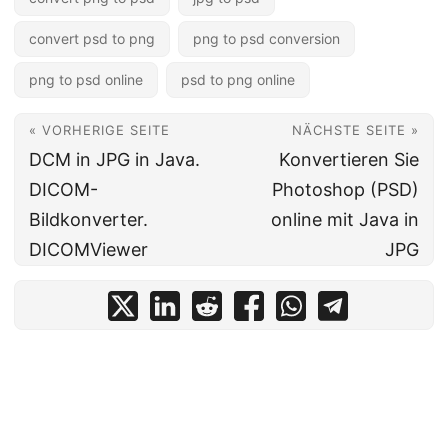
convert psd to png
png to psd conversion
png to psd online
psd to png online
« VORHERIGE SEITE
NÄCHSTE SEITE »
DCM in JPG in Java.
Konvertieren Sie
DICOM-
Photoshop (PSD)
Bildkonverter.
online mit Java in
DICOMViewer
JPG