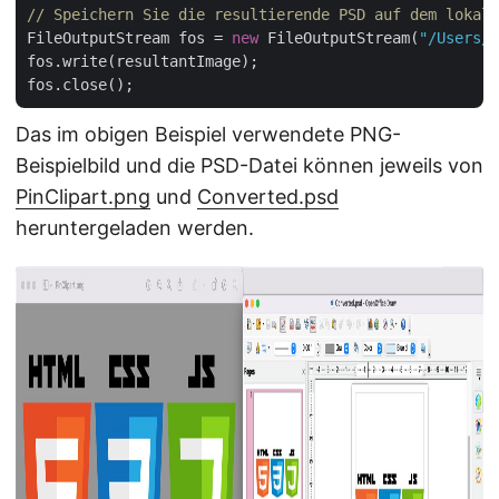
// Speichern Sie die resultierende PSD auf dem lokale
FileOutputStream fos = 
new
 FileOutputStream(
"/Users/n
fos.write(resultantImage);

Das im obigen Beispiel verwendete PNG-
Beispielbild und die PSD-Datei können jeweils von
PinClipart.png
und
Converted.psd
heruntergeladen werden.