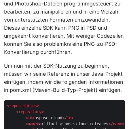
und Photoshop-Dateien programmgesteuert zu
bearbeiten, zu manipulieren und in eine Vielzahl
von
unterstützten Formaten
umzuwandeln.
Dieses einzelne SDK kann PNG in PSD und
umgekehrt konvertieren. Mit weniger Codezeilen
können Sie also problemlos eine PNG-zu-PSD-
Konvertierung durchführen.
Um nun mit der SDK-Nutzung zu beginnen,
müssen wir seine Referenz in unser Java-Projekt
einfügen, indem wir die folgenden Informationen
in pom.xml (Maven-Build-Typ-Projekt) einfügen.
<
repositories
>
<
repository
>
<
id
>
aspose-cloud
</
id
>
<
name
>
artifact.aspose-cloud-releases
</
name
>