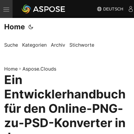
DEUTSCH
N
a
Home
v
i
g
Suche
Kategorien
Archiv
Stichworte
a
t
Home
i
»
Aspose.Clouds
Ein
o
n
Entwicklerhandbuch
u
m
für den Online-PNG-
s
zu-PSD-Konverter in
c
h