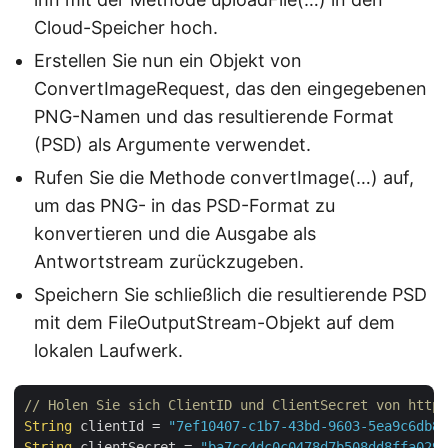
Cloud-Speicher hoch.
Erstellen Sie nun ein Objekt von
ConvertImageRequest, das den eingegebenen
PNG-Namen und das resultierende Format
(PSD) als Argumente verwendet.
Rufen Sie die Methode convertImage(…) auf,
um das PNG- in das PSD-Format zu
konvertieren und die Ausgabe als
Antwortstream zurückzugeben.
Speichern Sie schließlich die resultierende PSD
mit dem FileOutputStream-Objekt auf dem
lokalen Laufwerk.
// Holen Sie sich ClientID und ClientSecret von https
String
 clientId = 
"7ef10407-c1b7-43bd-9603-5ea9c6db83
String
 clientSecret = 
"ba7cc4dc0c0478d7b508dd8ffa0298