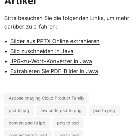
Artikel
Bitte besuchen Sie die folgenden Links, um mehr
darüber zu erfahren:
Bilder aus PPTX Online extrahieren
Bild zuschneiden in Java
JPG-zu-Wort-Konverter in Java
Extrahieren Sie PDF-Bilder in Java
Aspose.Imaging Cloud Product Family
psd to jpg
low code psd to png
psd to png
convert psd to jpg
png to psd
convert png to psd
jpg to psd