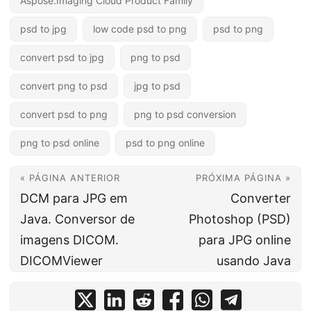
Aspose.Imaging Cloud Product Family
psd to jpg
low code psd to png
psd to png
convert psd to jpg
png to psd
convert png to psd
jpg to psd
convert psd to png
png to psd conversion
png to psd online
psd to png online
« PÁGINA ANTERIOR
PRÓXIMA PÁGINA »
DCM para JPG em
Converter
Java. Conversor de
Photoshop (PSD)
imagens DICOM.
para JPG online
DICOMViewer
usando Java