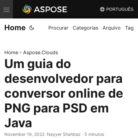
PORTUGUÊS
A
l
Home
t
Procurar
Categorias
Arquivo
Tag
e
r
Home
»
Aspose.Clouds
n
Um guia do
a
r
desenvolvedor para
n
a
conversor online de
v
PNG para PSD em
e
g
Java
a
ç
November 19, 2022
· Nayyer Shahbaz · 5 minutos