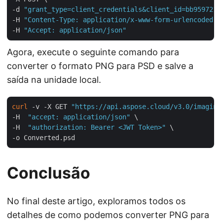
-d 
"grant_type=client_credentials&client_id=bb959721-
-H 
"Content-Type: application/x-www-form-urlencoded"
 
-H 
"Accept: application/json"
Agora, execute o seguinte comando para
converter o formato PNG para PSD e salve a
saída na unidade local.
curl
 -v -X GET 
"https://api.aspose.cloud/v3.0/imaging
-H  
"accept: application/json"
 \

-H  
"authorization: Bearer <JWT Token>"
 \

Conclusão
No final deste artigo, exploramos todos os
detalhes de como podemos converter PNG para