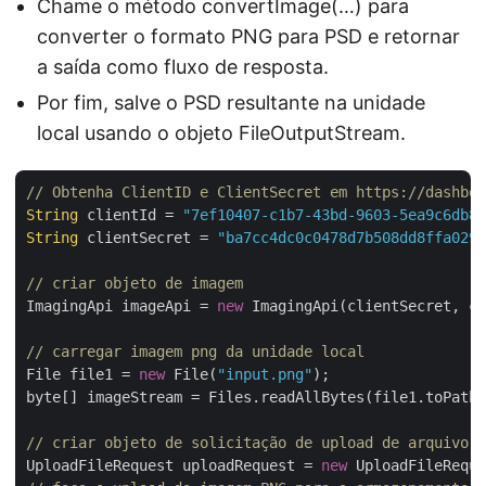
Chame o método convertImage(…) para
converter o formato PNG para PSD e retornar
a saída como fluxo de resposta.
Por fim, salve o PSD resultante na unidade
local usando o objeto FileOutputStream.
// Obtenha ClientID e ClientSecret em https://dashboa
String
 clientId = 
"7ef10407-c1b7-43bd-9603-5ea9c6db83
String
 clientSecret = 
"ba7cc4dc0c0478d7b508dd8ffa0298
// criar objeto de imagem
ImagingApi imageApi = 
new
 ImagingApi(clientSecret, cl
// carregar imagem png da unidade local
File file1 = 
new
 File(
"input.png"
);

byte[] imageStream = Files.readAllBytes(file1.toPath(
// criar objeto de solicitação de upload de arquivo
UploadFileRequest uploadRequest = 
new
 UploadFileReque