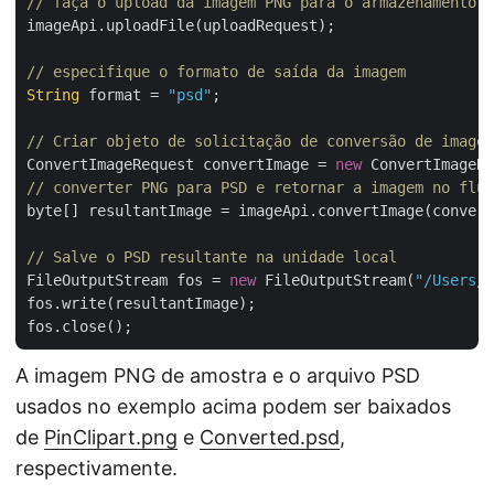
// faça o upload da imagem PNG para o armazenamento e
imageApi.uploadFile(uploadRequest);

// especifique o formato de saída da imagem
String
 format = 
"psd"
;

// Criar objeto de solicitação de conversão de imagem
ConvertImageRequest convertImage = 
new
 ConvertImageRe
// converter PNG para PSD e retornar a imagem no flux
byte[] resultantImage = imageApi.convertImage(convert
// Salve o PSD resultante na unidade local
FileOutputStream fos = 
new
 FileOutputStream(
"/Users/n
fos.write(resultantImage);

A imagem PNG de amostra e o arquivo PSD
usados no exemplo acima podem ser baixados
de
PinClipart.png
e
Converted.psd
,
respectivamente.