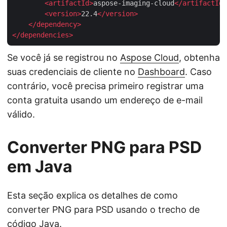
<
artifactId
>
aspose-imaging-cloud
</
artifactId
>
<
version
>
22.4
</
version
>
</
dependency
>
</
dependencies
>
Se você já se registrou no
Aspose Cloud
, obtenha
suas credenciais de cliente no
Dashboard
. Caso
contrário, você precisa primeiro registrar uma
conta gratuita usando um endereço de e-mail
válido.
Converter PNG para PSD
em Java
Esta seção explica os detalhes de como
converter PNG para PSD usando o trecho de
código Java.