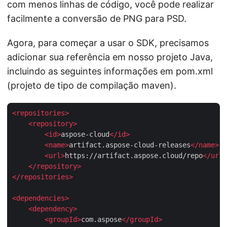
com menos linhas de código, você pode realizar
facilmente a conversão de PNG para PSD.
Agora, para começar a usar o SDK, precisamos
adicionar sua referência em nosso projeto Java,
incluindo as seguintes informações em pom.xml
(projeto de tipo de compilação maven).
<
repositories
>
<
repository
>
<
id
>
aspose-cloud
</
id
>
<
name
>
artifact.aspose-cloud-releases
</
name
>
<
url
>
https://artifact.aspose.cloud/repo
</
url
>
</
repository
>
</
repositories
>
<
dependencies
>
<
dependency
>
<
groupId
>
com.aspose
</
groupId
>