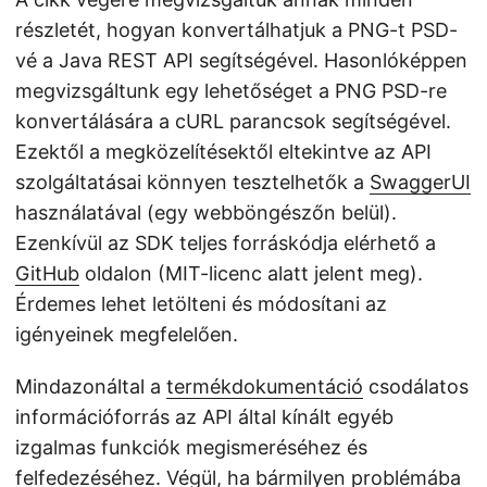
részletét, hogyan konvertálhatjuk a PNG-t PSD-
vé a Java REST API segítségével. Hasonlóképpen
megvizsgáltunk egy lehetőséget a PNG PSD-re
konvertálására a cURL parancsok segítségével.
Ezektől a megközelítésektől eltekintve az API
szolgáltatásai könnyen tesztelhetők a
SwaggerUI
használatával (egy webböngészőn belül).
Ezenkívül az SDK teljes forráskódja elérhető a
GitHub
oldalon (MIT-licenc alatt jelent meg).
Érdemes lehet letölteni és módosítani az
igényeinek megfelelően.
Mindazonáltal a
termékdokumentáció
csodálatos
információforrás az API által kínált egyéb
izgalmas funkciók megismeréséhez és
felfedezéséhez. Végül, ha bármilyen problémába