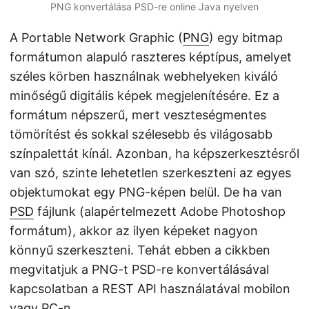
PNG konvertálása PSD-re online Java nyelven
A Portable Network Graphic (
PNG
) egy bitmap
formátumon alapuló raszteres képtípus, amelyet
széles körben használnak webhelyeken kiváló
minőségű digitális képek megjelenítésére. Ez a
formátum népszerű, mert veszteségmentes
tömörítést és sokkal szélesebb és világosabb
színpalettát kínál. Azonban, ha képszerkesztésről
van szó, szinte lehetetlen szerkeszteni az egyes
objektumokat egy PNG-képen belül. De ha van
PSD
fájlunk (alapértelmezett Adobe Photoshop
formátum), akkor az ilyen képeket nagyon
könnyű szerkeszteni. Tehát ebben a cikkben
megvitatjuk a PNG-t PSD-re konvertálásával
kapcsolatban a REST API használatával mobilon
vagy PC-n.