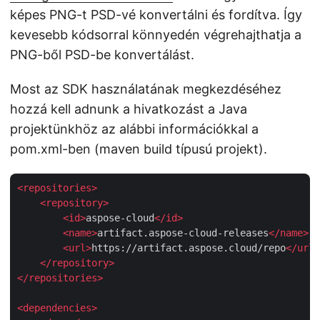
képes PNG-t PSD-vé konvertálni és fordítva. Így
kevesebb kódsorral könnyedén végrehajthatja a
PNG-ből PSD-be konvertálást.
Most az SDK használatának megkezdéséhez
hozzá kell adnunk a hivatkozást a Java
projektünkhöz az alábbi információkkal a
pom.xml-ben (maven build típusú projekt).
<
repositories
>
<
repository
>
<
id
>
aspose-cloud
</
id
>
<
name
>
artifact.aspose-cloud-releases
</
name
>
<
url
>
https://artifact.aspose.cloud/repo
</
url
>
</
repository
>
</
repositories
>
<
dependencies
>