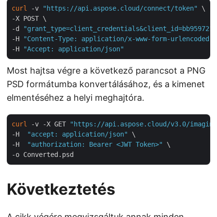
curl
 -v 
"https://api.aspose.cloud/connect/token"
 \

-X POST \

-d 
"grant_type=client_credentials&client_id=bb959721-
-H 
"Content-Type: application/x-www-form-urlencoded"
 
-H 
"Accept: application/json"
Most hajtsa végre a következő parancsot a PNG
PSD formátumba konvertálásához, és a kimenet
elmentéséhez a helyi meghajtóra.
curl
 -v -X GET 
"https://api.aspose.cloud/v3.0/imaging
-H  
"accept: application/json"
 \

-H  
"authorization: Bearer <JWT Token>"
 \

Következtetés
A cikk végére megvizsgáltuk annak minden