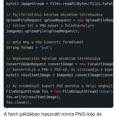
byte[] imageStream = Files.readAllBytes(file1.toPath(
// fájlfeltöltési kérelem objektum létrehozása
UploadFileRequest uploadRequest = 
new
 UploadFileReque
// töltse fel a PNG-képet a felhőtárhelyre
imageApi.uploadFile(uploadRequest);

// adja meg a kép kimeneti formátumát
String
 format = 
"psd"
;

// Képkonverziós kérelem objektum létrehozása
ConvertImageRequest convertImage = 
new
 ConvertImageRe
// konvertálja a PNG-t PSD-vé, és visszaadja a képet 
byte[] resultantImage = imageApi.convertImage(convert
// Az eredményül kapott PSD mentése a helyi meghajtór
FileOutputStream fos = 
new
 FileOutputStream(
"/Users/n
fos.write(resultantImage);

A fenti példában használt minta PNG-kép és