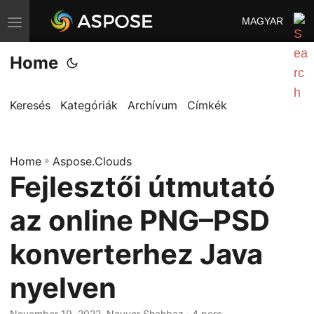
MAGYAR
T
o
Home
g
g
l
Keresés
Kategóriák
Archívum
Címkék
e
n
Home
a
»
Aspose.Clouds
Fejlesztői útmutató
v
i
az online PNG–PSD
g
a
konverterhez Java
t
nyelven
i
o
November 19, 2022
· Nayyer Shahbaz · 4 perc