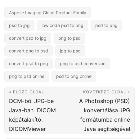
Aspose.Imaging Cloud Product Family
psd to jpg
low code psd to png
psd to png
convert psd to jpg
png to psd
convert png to psd
jpg to psd
convert psd to png
png to psd conversion
png to psd online
psd to png online
« ELŐZŐ OLDAL
KÖVETKEZŐ OLDAL »
DCM-ből JPG-be
A Photoshop (PSD)
Java-ban. DICOM
konvertálása JPG
képátalakító.
formátumba online
DICOMViewer
Java segítségével