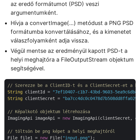
az eredő formátumot (PSD) veszi
argumentumként.
Hívja a convertImage(…) metódust a PNG PSD
formátumba konvertálásához, és a kimenetet
válaszfolyamként adja vissza.
Végül mentse az eredményül kapott PSD-t a
helyi meghajtóra a FileOutputStream objektum
segítségével.
// Szerezze be a ClientID-t és a ClientSecret-et a ht
String
 clientId = 
"7ef10407-c1b7-43bd-9603-5ea9c6db83
String
 clientSecret = 
"ba7cc4dc0c0478d7b508dd8ffa0298
// Képalkotó objektum létrehozása
ImagingApi imageApi = 
new
 ImagingApi(clientSecret, cl
// töltsön be png képet a helyi meghajtóról
File file1 = 
new
 File(
"input.png"
);
