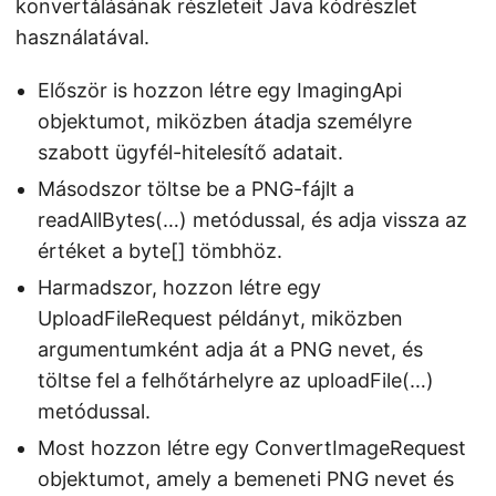
konvertálásának részleteit Java kódrészlet
használatával.
Először is hozzon létre egy ImagingApi
objektumot, miközben átadja személyre
szabott ügyfél-hitelesítő adatait.
Másodszor töltse be a PNG-fájlt a
readAllBytes(…) metódussal, és adja vissza az
értéket a byte[] tömbhöz.
Harmadszor, hozzon létre egy
UploadFileRequest példányt, miközben
argumentumként adja át a PNG nevet, és
töltse fel a felhőtárhelyre az uploadFile(…)
metódussal.
Most hozzon létre egy ConvertImageRequest
objektumot, amely a bemeneti PNG nevet és