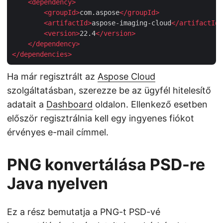
<
dependency
>
<
groupId
>
com.aspose
</
groupId
>
<
artifactId
>
aspose-imaging-cloud
</
artifactId
>
<
version
>
22.4
</
version
>
</
dependency
>
</
dependencies
>
Ha már regisztrált az
Aspose Cloud
szolgáltatásban, szerezze be az ügyfél hitelesítő
adatait a
Dashboard
oldalon. Ellenkező esetben
először regisztrálnia kell egy ingyenes fiókot
érvényes e-mail címmel.
PNG konvertálása PSD-re
Java nyelven
Ez a rész bemutatja a PNG-t PSD-vé