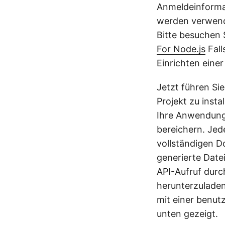
Anmeldeinforma
werden verwende
Bitte besuchen 
For Node.js
Fall
Einrichten einer
Jetzt führen Sie
Projekt zu insta
Ihre Anwendung
bereichern. Jed
vollständigen D
generierte Date
API-Aufruf durc
herunterzuladen
mit einer benut
unten gezeigt.