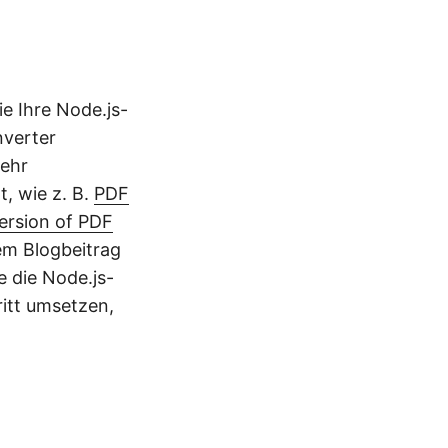
ie Ihre Node.js-
nverter
sehr
t, wie z. B.
PDF
ersion of PDF
em Blogbeitrag
e die Node.js-
itt umsetzen,