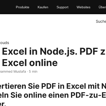
Produkte
Kaufen
Support
Websites
Über
Such
louds
 Excel in Node.js. PDF 
 Excel online
hammed Mustafa · 5 min
rtieren Sie PDF in Excel mit 
ln Sie online einen PDF-zu-E
r.