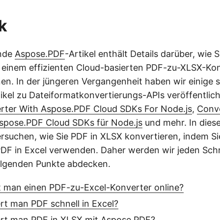
k
ende
Aspose.PDF
-Artikel enthält Details darüber, wie S
einem effizienten Cloud-basierten PDF-zu-XLSX-Ko
en. In der jüngeren Vergangenheit haben wir einige 
ikel zu Dateiformatkonvertierungs-APIs veröffentlich
ter With Aspose.PDF Cloud SDKs For Node.js
,
Conv
spose.PDF Cloud SDKs für Node.js
und mehr. In dies
rsuchen, wie Sie PDF in XLSX konvertieren, indem Si
PDF in Excel verwenden. Daher werden wir jeden Schr
olgenden Punkte abdecken.
 man einen PDF-zu-Excel-Konverter online?
rt man PDF schnell in Excel?
ert man PDF in XLSX mit Aspose.PDF?