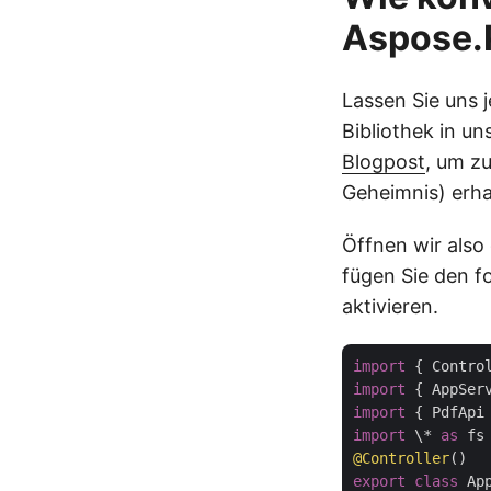
Aspose.
Lassen Sie uns 
Bibliothek in u
Blogpost
, um z
Geheimnis) erha
Öffnen wir also 
fügen Sie den f
aktivieren.
import
 { Contro
import
 { AppSer
import
 { PdfApi
import
 \* 
as
 fs
@Controller
export
class
 Ap