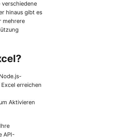
e verschiedene
r hinaus gibt es
ür mehrere
tützung
xcel?
Node.js-
 Excel erreichen
um Aktivieren
Ihre
e API-