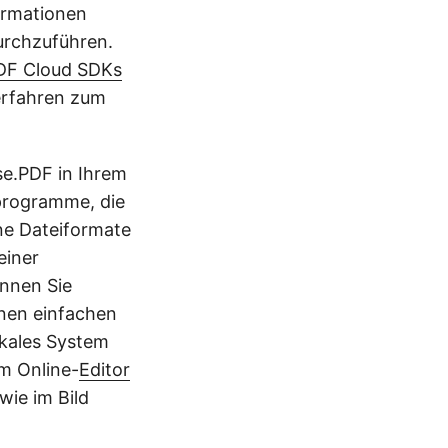
ormationen
urchzuführen.
DF Cloud SDKs
erfahren zum
se.PDF in Ihrem
tprogramme, die
ne Dateiformate
einer
önnen Sie
inen einfachen
okales System
em Online-
Editor
wie im Bild