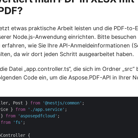
PDF?
jetzt etwas praktische Arbeit leisten und die PDF-to-
nserer Node.js-Anwendung einrichten. Bitte besuchen 
u erfahren, wie Sie Ihre API-Anmeldeinformationen (S
lten, da wir dort jeden Schritt ausgearbeitet haben.
die Datei „app.controller.ts“, die sich im Ordner „src“
olgenden Code ein, um die Aspose.PDF-API in Ihrer N
ller, Post } 
from
'@nestjs/common'
vice } 
from
'./app.service'
 } 
from
'asposepdfcloud'
 
from
'fs'
pController {
