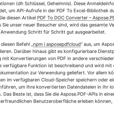
tionen (dh Schlüssel, Geheimnis). Diese Anmeldeinf
t, um API-Aufrufe in der PDF To Excel-Bibliothek d
Sie diesen Artikel
PDF To DOC Converter – Aspose.P
s Sie unser neuer Besucher sind, wird das gesamte V
 Anwendung Schritt für Schritt gut ausgearbeitet.
 diesen Befehl „
npm i asposepdfcloud
“ aus, um Aspo
llieren. Darüber hinaus gibt es konfigurierbare Diens
 mit Konvertierungen von PDF in andere verschiede
e verfügbare Funktion ist beschreibend und wird mit 
okumentation zur Verwendung geliefert. Vor allem k
ien im verfügbaren Cloud-Speicher speichern oder e
hführen, um Ihre konvertierten Datendateien in Ihr l
. Das Beste ist, dass Sie die Aspose.PDF-APIs in ein
zerfreundlichen Benutzeroberfläche erleben können, 