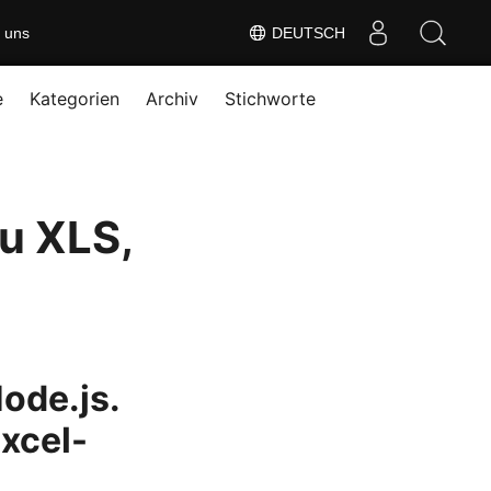
 uns
DEUTSCH
e
Kategorien
Archiv
Stichworte
zu XLS,
Node.js.
xcel-