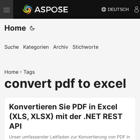
DEUTSCH
N
a
Home
v
i
g
Suche
Kategorien
Archiv
Stichworte
a
t
Home
i
»
Tags
convert pdf to excel
o
n
u
Konvertieren Sie PDF in Excel
m
(XLS, XLSX) mit der .NET REST
s
c
API
h
Unser umfassender Leitfaden zur Konvertierung von PDF in