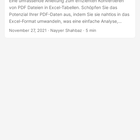
Eine umfassende Anleitung zum effizienten Konvertieren
von PDF Dateien in Excel-Tabellen. Schöpfen Sie das
Potenzial Ihrer PDF-Daten aus, indem Sie sie nahtlos in das
Excel-Format umwandeln, was eine einfache Analyse,
Bearbeitung und Präsentation ermöglicht. Egal, ob Sie PDF
November 27, 2021
· Nayyer Shahbaz · 5 min
in Excel umwandeln, PDF in Excel konvertieren oder PDF in
XLS konvertieren möchten, mit dem Python Cloud SDK sind
Sie bei uns an der richtigen Adresse.