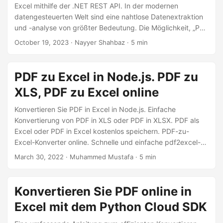
a
Excel mithilfe der .NET REST API. In der modernen
l
datengesteuerten Welt sind eine nahtlose Datenextraktion
und -analyse von größter Bedeutung. Die Möglichkeit, „PDF
t
in XLS zu konvertieren“, unterstützt Fachleute in
October 19, 2023
· Nayyer Shahbaz · 5 min
e
verschiedenen Bereichen, vom Finanzwesen bis zur
n
Forschung und darüber hinaus.
PDF zu Excel in Node.js. PDF zu
XLS, PDF zu Excel online
Konvertieren Sie PDF in Excel in Node.js. Einfache
Konvertierung von PDF in XLS oder PDF in XLSX. PDF als
Excel oder PDF in Excel kostenlos speichern. PDF-zu-
Excel-Konverter online. Schnelle und einfache pdf2excel-
Konvertierung oder Export von PDF nach Excel
March 30, 2022
· Muhammed Mustafa · 5 min
Konvertieren Sie PDF online in
Excel mit dem Python Cloud SDK