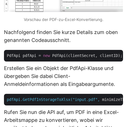
Vorschau der PDF-zu-Excel-Konvertierung.
Nachfolgend finden Sie kurze Details zum oben
genannten Codeausschnitt.
PdfApi pdfApi = 
new
Erstellen Sie ein Objekt der PdfApi-Klasse und
übergeben Sie dabei Client-
Anmeldeinformationen als Eingabeargumente.
pdfApi.GetPdfInStorageToXlsx("input.pdf",
minimizeThe
Rufen Sie nun die API auf, um PDF in eine Excel-
Arbeitsmappe zu konvertieren, wobei wir