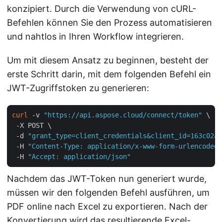
konzipiert. Durch die Verwendung von cURL-
Befehlen können Sie den Prozess automatisieren
und nahtlos in Ihren Workflow integrieren.
Um mit diesem Ansatz zu beginnen, besteht der
erste Schritt darin, mit dem folgenden Befehl ein
JWT-Zugriffstoken zu generieren:
curl
 -v 
"https://api.aspose.cloud/connect/token"
 \

 -X POST \

 -d 
"grant_type=client_credentials&client_id=163c02a1
 -H 
"Content-Type: application/x-www-form-urlencoded"
 -H 
"Accept: application/json"
Nachdem das JWT-Token nun generiert wurde,
müssen wir den folgenden Befehl ausführen, um
PDF online nach Excel zu exportieren. Nach der
Konvertierung wird das resultierende Excel-