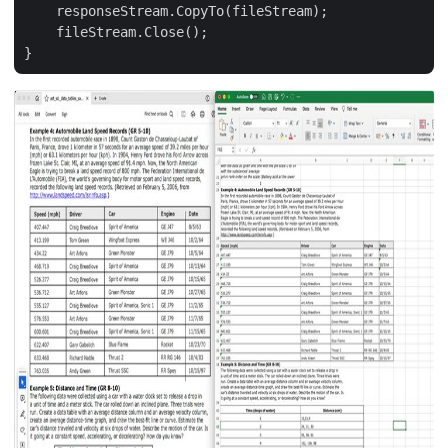
    responseStream.CopyTo(fileStream);

    fileStream.Close();
