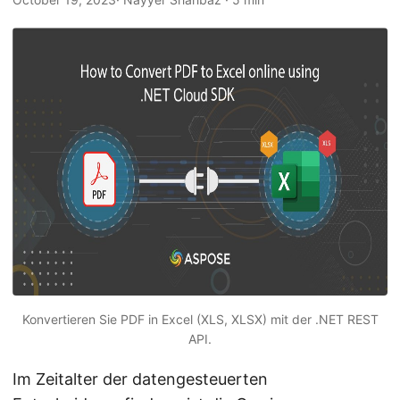
a
l
t
e
n
Konvertieren Sie PDF in Excel (XLS, XLSX) mit der .NET REST
API.
Im Zeitalter der datengesteuerten