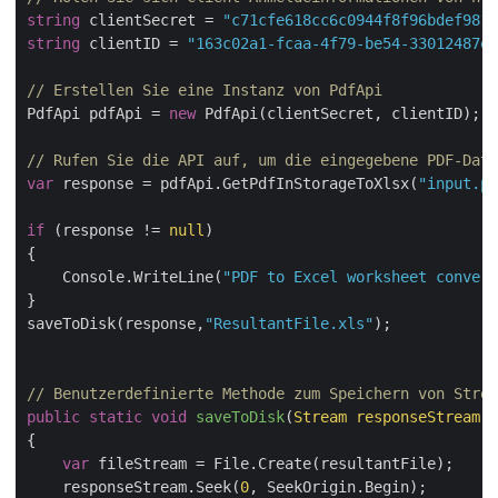
string
 clientSecret = 
"c71cfe618cc6c0944f8f96bdef9813
string
 clientID = 
"163c02a1-fcaa-4f79-be54-33012487e7
// Erstellen Sie eine Instanz von PdfApi
PdfApi pdfApi = 
new
 PdfApi(clientSecret, clientID);

// Rufen Sie die API auf, um die eingegebene PDF-Dat
var
 response = pdfApi.GetPdfInStorageToXlsx(
"input.pd
if
 (response != 
null
)

{

    Console.WriteLine(
"PDF to Excel worksheet convers
}

saveToDisk(response,
"ResultantFile.xls"
);

// Benutzerdefinierte Methode zum Speichern von Strea
public
static
void
saveToDisk
(
Stream responseStream,
{

var
 fileStream = File.Create(resultantFile);

    responseStream.Seek(
0
, SeekOrigin.Begin);
