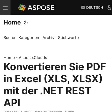
DEUTSCH
N
a
Home
v
i
g
Suche
Kategorien
Archiv
Stichworte
a
t
Home
i
»
Aspose.Clouds
Konvertieren Sie PDF
o
n
in Excel (XLS, XLSX)
u
m
mit der .NET REST
s
API
c
h
October 19, 2023
· Nayyer Shahbaz · 5 min