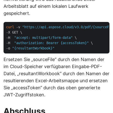
Arbeitsblatt auf einem lokalen Laufwerk
gespeichert.
curl
 -v 
"https://api.aspose.cloud/v3.0/pdf/{sourceFil
-X GET \

-H  
"accept: multipart/form-data"
 \

-H  
"authorization: Bearer {accessToken}"
 \

-o 
"{resultantWorkbook}"
Ersetzen Sie „sourceFile“ durch den Namen der
im Cloud-Speicher verfügbaren Eingabe-PDF-
Datei, „resultantWorkbook“ durch den Namen der
resultierenden Excel-Arbeitsmappe und ersetzen
Sie „accessToken“ durch das oben generierte
JWT-Zugriffstoken.
Abschluss