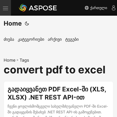
ქართული
T
o
Home
g
g
l
ძიება
კატეგორიები
არქივი
ტეგები
e
n
Home
a
»
Tags
convert pdf to excel
v
i
g
გადაიყვანეთ PDF Excel-ში (XLS,
a
XLSX) .NET REST API-ით
t
i
ჩვენი ყოვლისმომცველი სახელმძღვანელო PDF-ში Excel-
o
ში გადაყვანის შესახებ .NET REST API-ის გამოყენებით.