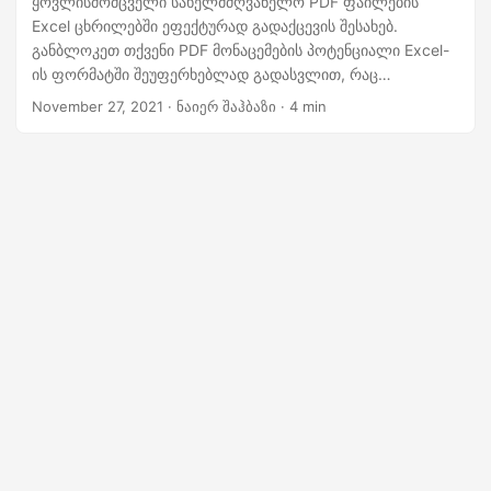
ყოვლისმომცველი სახელმძღვანელო PDF ფაილების
Excel ცხრილებში ეფექტურად გადაქცევის შესახებ.
განბლოკეთ თქვენი PDF მონაცემების პოტენციალი Excel-
ის ფორმატში შეუფერხებლად გადასვლით, რაც
საშუალებას გაძლევთ მარტივად გაანალიზოთ,
November 27, 2021
· ნაიერ შაჰბაზი · 4 min
მანიპულირება და პრეზენტაცია. თუ თქვენ ცდილობთ
ტრანსფორმაციას, „pdf ექსელში“, „pdf-ის ექსელში
გადაქცევა“ ან „pdf-ის xls-ად გადაქცევა“, ჩვენ
დაგიფარავთ Python Cloud SDK-ს.