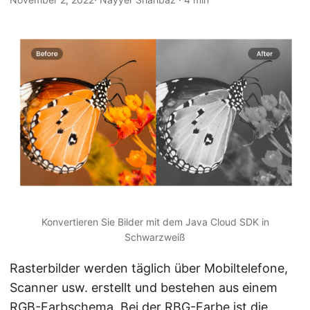
a
l
t
e
n
Konvertieren Sie Bilder mit dem Java Cloud SDK in
Schwarzweiß
Rasterbilder werden täglich über Mobiltelefone,
Scanner usw. erstellt und bestehen aus einem
RGB-Farbschema. Bei der RBG-Farbe ist die