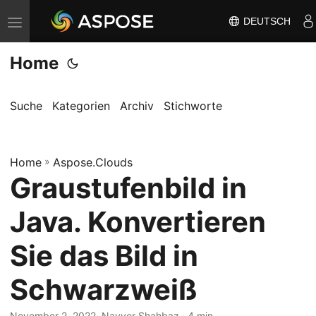
DEUTSCH
N
a
Home
v
i
g
Suche
Kategorien
Archiv
Stichworte
a
t
Home
i
»
Aspose.Clouds
Graustufenbild in
o
n
Java. Konvertieren
u
m
Sie das Bild in
s
Schwarzweiß
c
h
November 2, 2022
· Nayyer Shahbaz · 4 min