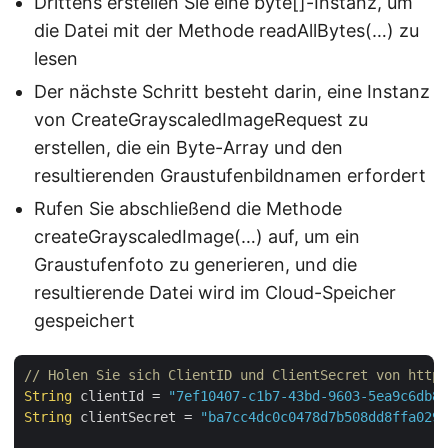
Drittens erstellen Sie eine byte[]-Instanz, um
die Datei mit der Methode readAllBytes(…) zu
lesen
Der nächste Schritt besteht darin, eine Instanz
von CreateGrayscaledImageRequest zu
erstellen, die ein Byte-Array und den
resultierenden Graustufenbildnamen erfordert
Rufen Sie abschließend die Methode
createGrayscaledImage(…) auf, um ein
Graustufenfoto zu generieren, und die
resultierende Datei wird im Cloud-Speicher
gespeichert
// Holen Sie sich ClientID und ClientSecret von https
String
 clientId = 
"7ef10407-c1b7-43bd-9603-5ea9c6db83
String
 clientSecret = 
"ba7cc4dc0c0478d7b508dd8ffa0298