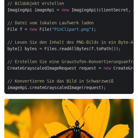
// Bildobjekt erstellen
ImagingApi imageApi = 
new
 ImagingApi(clientSecret, cl
// Datei vom lokalen Laufwerk laden
File f = 
new
 File(
"PinClipart.png"
);

// Lesen Sie den Inhalt des PNG-Bilds in ein Byte-Arr
byte[] bytes = Files.readAllBytes(f.toPath());

// Erstellen Sie eine Graustufen-Konvertierungsanfrag
CreateGrayscaledImageRequest request = 
new
 CreateGray
// Konvertieren Sie das Bild in Schwarzweiß