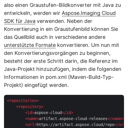
also einen Graustufen-Bildkonverter mit Java zu
entwickeln, werden wir
Aspose.Imaging Cloud
SDK für Java
verwenden. Neben der
Konvertierung in ein Graustufenbild können Sie
das Quellbild auch in verschiedene andere
unterstützte Formate
konvertieren. Um nun mit
den Konvertierungsvorgängen zu beginnen,
besteht der erste Schritt darin, die Referenz im
Java-Projekt hinzuzufügen, indem die folgenden
Informationen in pom.xml (Maven-Build-Typ-
Projekt) eingefügt werden.
<
repositories
>
<
repository
>
<
id
>
aspose-cloud
</
id
>
<
name
>
artifact.aspose-cloud-releases
</
name
>
<
url
>
https://artifact.aspose.cloud/repo
</
url
>