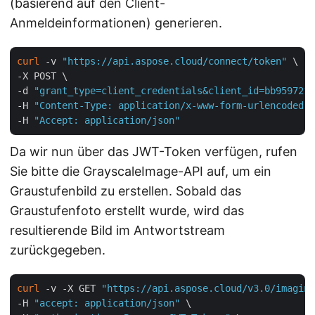
(basierend auf den Client-
Anmeldeinformationen) generieren.
curl
 -v 
"https://api.aspose.cloud/connect/token"
 \

-X POST \

-d 
"grant_type=client_credentials&client_id=bb959721-
-H 
"Content-Type: application/x-www-form-urlencoded"
 
-H 
"Accept: application/json"
Da wir nun über das JWT-Token verfügen, rufen
Sie bitte die GrayscaleImage-API auf, um ein
Graustufenbild zu erstellen. Sobald das
Graustufenfoto erstellt wurde, wird das
resultierende Bild im Antwortstream
zurückgegeben.
curl
 -v -X GET 
"https://api.aspose.cloud/v3.0/imaging
-H 
"accept: application/json"
 \
