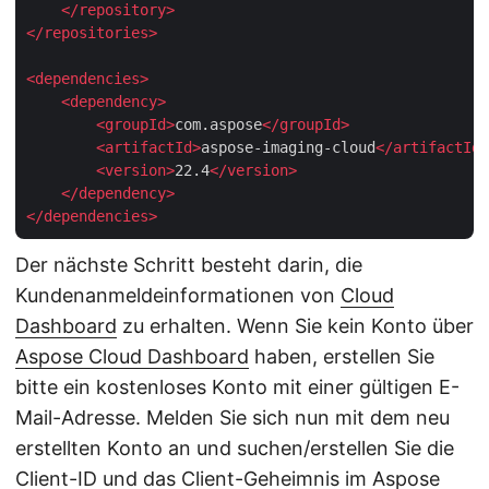
</
repository
>
</
repositories
>
<
dependencies
>
<
dependency
>
<
groupId
>
com.aspose
</
groupId
>
<
artifactId
>
aspose-imaging-cloud
</
artifactId
>
<
version
>
22.4
</
version
>
</
dependency
>
</
dependencies
>
Der nächste Schritt besteht darin, die
Kundenanmeldeinformationen von
Cloud
Dashboard
zu erhalten. Wenn Sie kein Konto über
Aspose Cloud Dashboard
haben, erstellen Sie
bitte ein kostenloses Konto mit einer gültigen E-
Mail-Adresse. Melden Sie sich nun mit dem neu
erstellten Konto an und suchen/erstellen Sie die
Client-ID und das Client-Geheimnis im Aspose