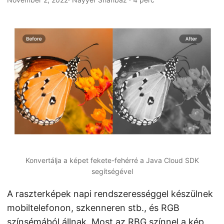
n
Konvertálja a képet fekete-fehérré a Java Cloud SDK
segítségével
A raszterképek napi rendszerességgel készülnek
mobiltelefonon, szkenneren stb., és RGB
színsémából állnak. Most az RBG színnel a kép