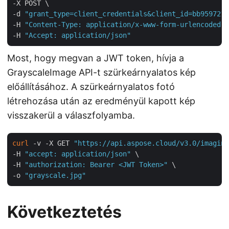
-X POST \

-d 
"grant_type=client_credentials&client_id=bb959721-
-H 
"Content-Type: application/x-www-form-urlencoded"
 
-H 
"Accept: application/json"
Most, hogy megvan a JWT token, hívja a
GrayscaleImage API-t szürkeárnyalatos kép
előállításához. A szürkeárnyalatos fotó
létrehozása után az eredményül kapott kép
visszakerül a válaszfolyamba.
curl
 -v -X GET 
"https://api.aspose.cloud/v3.0/imaging
-H 
"accept: application/json"
 \

-H 
"authorization: Bearer <JWT Token>"
 \

-o 
"grayscale.jpg"
Következtetés