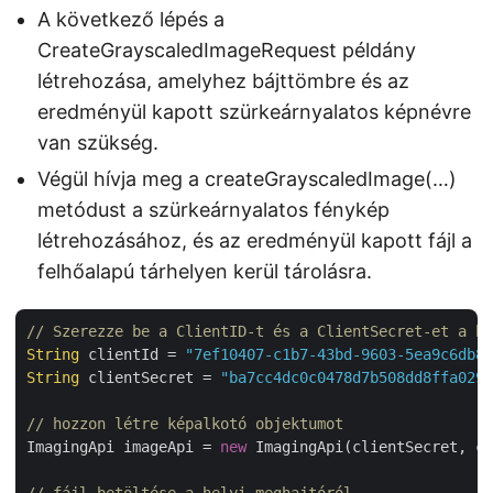
A következő lépés a
CreateGrayscaledImageRequest példány
létrehozása, amelyhez bájttömbre és az
eredményül kapott szürkeárnyalatos képnévre
van szükség.
Végül hívja meg a createGrayscaledImage(…)
metódust a szürkeárnyalatos fénykép
létrehozásához, és az eredményül kapott fájl a
felhőalapú tárhelyen kerül tárolásra.
// Szerezze be a ClientID-t és a ClientSecret-et a ht
String
 clientId = 
"7ef10407-c1b7-43bd-9603-5ea9c6db83
String
 clientSecret = 
"ba7cc4dc0c0478d7b508dd8ffa0298
// hozzon létre képalkotó objektumot
ImagingApi imageApi = 
new
 ImagingApi(clientSecret, cl
// fájl betöltése a helyi meghajtóról