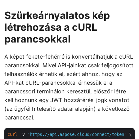
Szürkeárnyalatos kép
létrehozása a cURL
parancsokkal
A képet fekete-fehérré is konvertálhatjuk a cURL
parancsokkal. Mivel API-jainkat csak feljogosított
felhasználók érhetik el, ezért ahhoz, hogy az
API-kat cURL-parancsokkal érhessük el a
parancssori terminálon keresztül, először létre
kell hoznunk egy JWT hozzáférési jogkivonatot
(az ügyfél hitelesítő adatai alapján) a következő
paranccsal.
curl
 -v 
"https://api.aspose.cloud/connect/token"
 \
