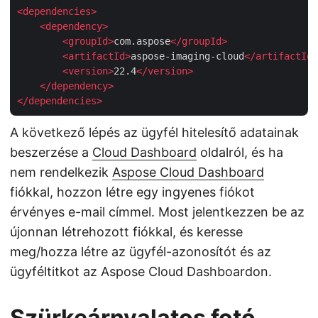
<
dependencies
>
<
dependency
>
<
groupId
>
com.aspose
</
groupId
>
<
artifactId
>
aspose-imaging-cloud
</
artifactId
>
<
version
>
22.4
</
version
>
</
dependency
>
</
dependencies
>
A következő lépés az ügyfél hitelesítő adatainak
beszerzése a
Cloud Dashboard
oldalról, és ha
nem rendelkezik
Aspose Cloud Dashboard
fiókkal, hozzon létre egy ingyenes fiókot
érvényes e-mail címmel. Most jelentkezzen be az
újonnan létrehozott fiókkal, és keresse
meg/hozza létre az ügyfél-azonosítót és az
ügyféltitkot az Aspose Cloud Dashboardon.
Szürkeárnyalatos fotó