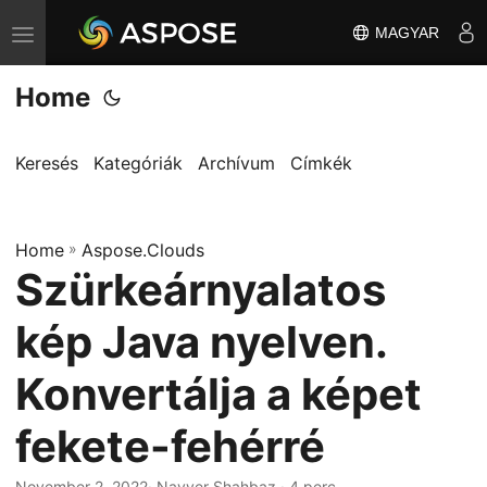
MAGYAR
T
o
Home
g
g
l
Keresés
Kategóriák
Archívum
Címkék
e
n
Home
a
»
Aspose.Clouds
Szürkeárnyalatos
v
i
kép Java nyelven.
g
a
Konvertálja a képet
t
fekete-fehérré
i
o
November 2, 2022
· Nayyer Shahbaz · 4 perc