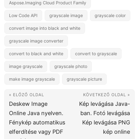
Aspose.Imaging Cloud Product Family
Low Code API
grayscale image
grayscale color
convert image into black and white
grayscale image converter
convert to black and white
convert to grayscale
image grayscale
grayscale photo
make image grayscale
grayscale picture
« ELŐZŐ OLDAL
KÖVETKEZŐ OLDAL »
Deskew Image
Kép levágása Java-
Online Java nyelven.
ban. Fotó levágása
Fénykép automatikus
Kép levágása PNG
elferdítése vagy PDF
kép online