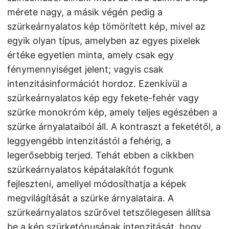
mérete nagy, a másik végén pedig a
szürkeárnyalatos kép tömörített kép, mivel az
egyik olyan típus, amelyben az egyes pixelek
értéke egyetlen minta, amely csak egy
fénymennyiséget jelent; vagyis csak
intenzitásinformációt hordoz. Ezenkívül a
szürkeárnyalatos kép egy fekete-fehér vagy
szürke monokróm kép, amely teljes egészében a
szürke árnyalataiból áll. A kontraszt a feketétől, a
leggyengébb intenzitástól a fehérig, a
legerősebbig terjed. Tehát ebben a cikkben
szürkeárnyalatos képátalakítót fogunk
fejleszteni, amellyel módosíthatja a képek
megvilágítását a szürke árnyalataira. A
szürkeárnyalatos szűrővel tetszőlegesen állítsa
be a kép szürketónusának intenzitását, hogy