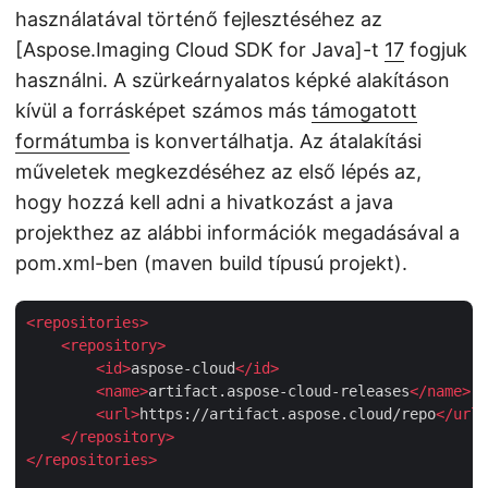
használatával történő fejlesztéséhez az
[Aspose.Imaging Cloud SDK for Java]-t
17
fogjuk
használni. A szürkeárnyalatos képké alakításon
kívül a forrásképet számos más
támogatott
formátumba
is konvertálhatja. Az átalakítási
műveletek megkezdéséhez az első lépés az,
hogy hozzá kell adni a hivatkozást a java
projekthez az alábbi információk megadásával a
pom.xml-ben (maven build típusú projekt).
<
repositories
>
<
repository
>
<
id
>
aspose-cloud
</
id
>
<
name
>
artifact.aspose-cloud-releases
</
name
>
<
url
>
https://artifact.aspose.cloud/repo
</
url
>
</
repository
>
</
repositories
>