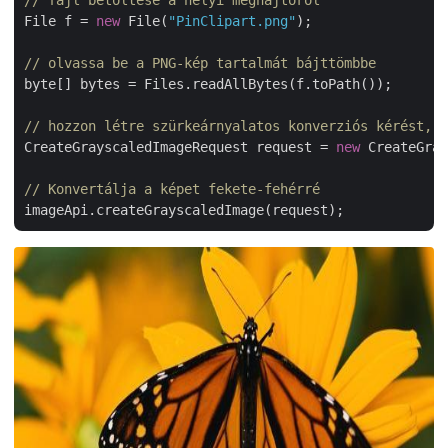
File f = 
new
 File(
"PinClipart.png"
);

// olvassa be a PNG-kép tartalmát bájttömbbe
byte[] bytes = Files.readAllBytes(f.toPath());

// hozzon létre szürkeárnyalatos konverziós kérést, 
CreateGrayscaledImageRequest request = 
new
 CreateGray
// Konvertálja a képet fekete-fehérré