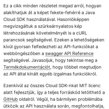
Ez a cikk minden részletet megad arról, hogyan
alakíthatjuk át a képet fekete-fehérré a Java
Cloud SDK használatával. Hasonlóképpen
megvizsgáltuk a szürkeárnyalatos kép
létrehozásának követelményét is a cURL
parancsok segítségével. Ezeken a lehetőségeken
kívül gyorsan felfedezheti az API-funkciókat a
webböngészőben a
swagger API Reference
segítségével. Javasoljuk, hogy tekintse meg a
Termékdokumentációt
, hogy többet megtudjon
az API által kínált egyéb izgalmas funkciókról.
Ezenkívül az összes Cloud SDK-nkat MIT licenc
alatt fejlesztjük, így a teljes forráskód letölthető a
GitHub
oldalról. Végül, ha bármilyen problémába
ütközik az API használata során, megfontolhatja,