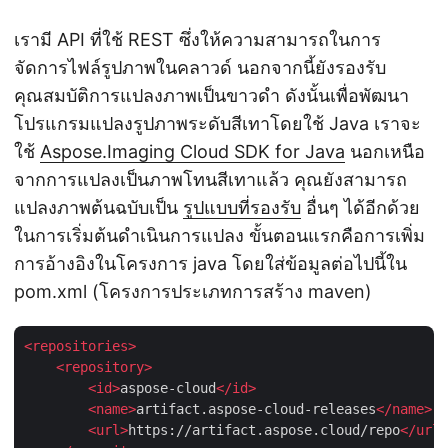
เรามี API ที่ใช้ REST ซึ่งให้ความสามารถในการ
จัดการไฟล์รูปภาพในคลาวด์ นอกจากนี้ยังรองรับ
คุณสมบัติการแปลงภาพเป็นขาวดำ ดังนั้นเพื่อพัฒนา
โปรแกรมแปลงรูปภาพระดับสีเทาโดยใช้ Java เราจะ
ใช้
Aspose.Imaging Cloud SDK for Java
นอกเหนือ
จากการแปลงเป็นภาพโทนสีเทาแล้ว คุณยังสามารถ
แปลงภาพต้นฉบับเป็น
รูปแบบที่รองรับ
อื่นๆ ได้อีกด้วย
ในการเริ่มต้นดำเนินการแปลง ขั้นตอนแรกคือการเพิ่ม
การอ้างอิงในโครงการ java โดยใส่ข้อมูลต่อไปนี้ใน
pom.xml (โครงการประเภทการสร้าง maven)
<
repositories
>
<
repository
>
<
id
>
aspose-cloud
</
id
>
<
name
>
artifact.aspose-cloud-releases
</
name
>
<
url
>
https://artifact.aspose.cloud/repo
</
url
>