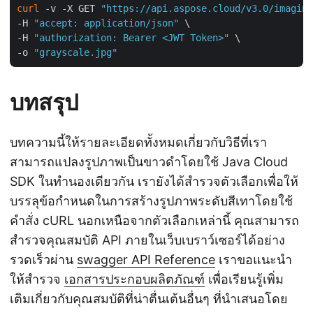
curl
 -v -X GET 
"https://api.aspose.cloud/v3.0/imaging
-H 
"accept: application/json"
 \

-H 
"authorization: Bearer <JWT Token>"
 \

-o 
"grayscale.jpg"
บทสรุป
บทความนี้ให้รายละเอียดทั้งหมดเกี่ยวกับวิธีที่เรา
สามารถแปลงรูปภาพเป็นขาวดำโดยใช้ Java Cloud
SDK ในทำนองเดียวกัน เรายังได้สำรวจตัวเลือกเพื่อให้
บรรลุข้อกำหนดในการสร้างรูปภาพระดับสีเทาโดยใช้
คำสั่ง cURL นอกเหนือจากตัวเลือกเหล่านี้ คุณสามารถ
สำรวจคุณสมบัติ API ภายในเว็บเบราว์เซอร์ได้อย่าง
รวดเร็วผ่าน
swagger API Reference
เราขอแนะนำ
ให้สำรวจ
เอกสารประกอบผลิตภัณฑ์
เพื่อเรียนรู้เพิ่ม
เติมเกี่ยวกับคุณสมบัติที่น่าตื่นเต้นอื่นๆ ที่นำเสนอโดย