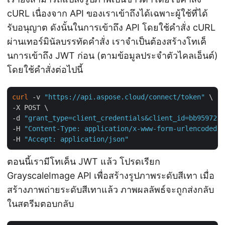
cURL เนื่องจาก API ของเราเข้าถึงได้เฉพาะผู้ใช้ที่ได้
รับอนุญาต ดังนั้นในการเข้าถึง API โดยใช้คำสั่ง cURL
ผ่านเทอร์มินัลบรรทัดคำสั่ง เราจำเป็นต้องสร้างโทเค็
นการเข้าถึง JWT ก่อน (ตามข้อมูลประจำตัวไคลเอ็นต์)
โดยใช้คำสั่งต่อไปนี้
curl
 -v 
"https://api.aspose.cloud/connect/token"
 \

-X POST \

-d 
"grant_type=client_credentials&client_id=bb959721-
-H 
"Content-Type: application/x-www-form-urlencoded"
 
-H 
"Accept: application/json"
ตอนนี้เรามีโทเค็น JWT แล้ว โปรดเรียก
GrayscaleImage API เพื่อสร้างรูปภาพระดับสีเทา เมื่อ
สร้างภาพถ่ายระดับสีเทาแล้ว ภาพผลลัพธ์จะถูกส่งกลับ
ในสตรีมตอบกลับ