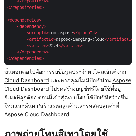
</
repository
>
</
repositories
>
<
dependencies
>
<
dependency
>
<
groupId
>
com.aspose
</
groupId
>
<
artifactId
>
aspose-imaging-cloud
</
artifactId
>
<
version
>
22.4
</
version
>
</
dependency
>
</
dependencies
>
ขั้นตอนต่อไปคือการรับข้อมูลประจำตัวไคลเอ็นต์จาก
Cloud Dashboard
และหากคุณไม่มีบัญชีผ่าน
Aspose
Cloud Dashboard
โปรดสร้างบัญชีฟรีโดยใช้ที่อยู่
อีเมลที่ถูกต้อง ตอนนี้เข้าสู่ระบบโดยใช้บัญชีที่สร้างขึ้น
ใหม่และค้นหา/สร้างรหัสลูกค้าและรหัสลับลูกค้าที่
Aspose Cloud Dashboard
ภาพถ่ายโทนสีเทาโดยใช้