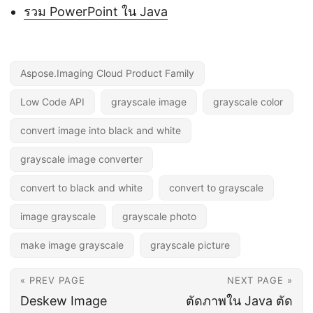
รวม PowerPoint ใน Java
Aspose.Imaging Cloud Product Family
Low Code API
grayscale image
grayscale color
convert image into black and white
grayscale image converter
convert to black and white
convert to grayscale
image grayscale
grayscale photo
make image grayscale
grayscale picture
« PREV PAGE
NEXT PAGE »
Deskew Image
ตัดภาพใน Java ตัด