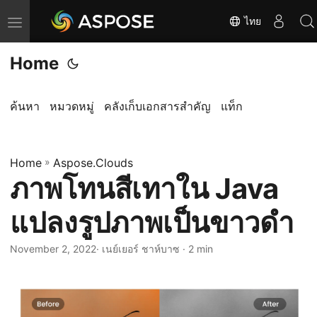
ไทย
T
o
Home
g
g
l
ค้นหา
หมวดหมู่
คลังเก็บเอกสารสำคัญ
แท็ก
e
n
Home
a
»
Aspose.Clouds
ภาพโทนสีเทาใน Java
v
i
แปลงรูปภาพเป็นขาวดำ
g
a
November 2, 2022
· เนย์เยอร์ ชาห์บาซ · 2 min
t
i
o