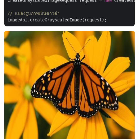
CreateGrayscaledImageRequest request = 
new
 CreateGray
// แปลงรูปภาพเป็นขาวดำ