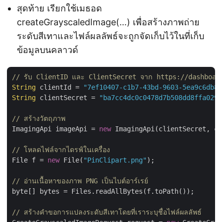
สุดท้าย เรียกใช้เมธอด
createGrayscaledImage(…) เพื่อสร้างภาพถ่าย
ระดับสีเทาและไฟล์ผลลัพธ์จะถูกจัดเก็บไว้ในที่เก็บ
ข้อมูลบนคลาวด์
// รับ ClientID และ ClientSecret จาก https://dashboar
String
 clientId = 
"7ef10407-c1b7-43bd-9603-5ea9c6db83
String
 clientSecret = 
"ba7cc4dc0c0478d7b508dd8ffa0298
// สร้างวัตถุภาพ
ImagingApi imageApi = 
new
 ImagingApi(clientSecret, cl
// โหลดไฟล์จากไดรฟ์ในเครื่อง
File f = 
new
 File(
"PinClipart.png"
);

// อ่านเนื้อหาของภาพ PNG เป็นไบต์อาร์เรย์
byte[] bytes = Files.readAllBytes(f.toPath());

// สร้างคำขอการแปลงระดับสีเทาโดยที่เราระบุชื่อไฟล์ผลลัพธ์