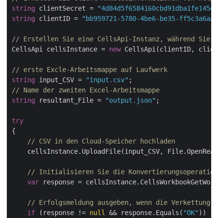
string
 clientSecret = 
"4d84d5f6584160cbd91dba1fe145db
string
 clientID = 
"bb959721-5780-4be6-be35-ff5c3a6aa4
// Erstellen Sie eine CellsApi-Instanz, während Sie C
CellsApi cellsInstance = 
new
 CellsApi(clientID, clien
// erste Excle-Arbeitsmappe auf Laufwerk
string
 input_CSV = 
"input.csv"
// Name der zweiten Excel-Arbeitsmappe
string
 resultant_File = 
"output.json"
;

try
{    

// CSV in den Cloud-Speicher hochladen
    cellsInstance.UploadFile(input_CSV, File.OpenRead
// Initialisieren Sie die Konvertierungsoperation
var
 response = cellsInstance.CellsWorkbookGetWork
// Erfolgsmeldung ausgeben, wenn die Verkettung e
if
 (response != 
null
 && response.Equals(
"OK"
))
