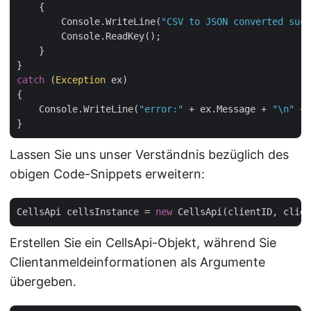
    {

        Console.WriteLine(
"CSV to JSON converted succ
        Console.ReadKey();

    }

catch
 (
Exception
 ex)

{

    Console.WriteLine(
"error:"
 + ex.Message + 
"\n"
 + 
Lassen Sie uns unser Verständnis bezüglich des
obigen Code-Snippets erweitern:
CellsApi cellsInstance = 
new
Erstellen Sie ein CellsApi-Objekt, während Sie
Clientanmeldeinformationen als Argumente
übergeben.