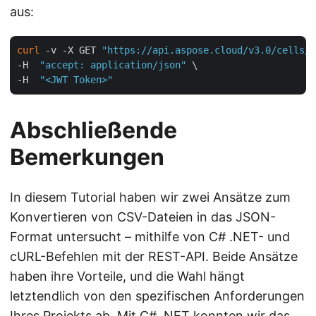
aus:
curl
 -v -X GET 
"https://api.aspose.cloud/v3.0/cells/i
-H  
"accept: application/json"
 \

-H  
"<JWT Token>"
Abschließende
Bemerkungen
In diesem Tutorial haben wir zwei Ansätze zum
Konvertieren von CSV-Dateien in das JSON-
Format untersucht – mithilfe von C# .NET- und
cURL-Befehlen mit der REST-API. Beide Ansätze
haben ihre Vorteile, und die Wahl hängt
letztendlich von den spezifischen Anforderungen
Ihres Projekts ab. Mit C# .NET konnten wir das