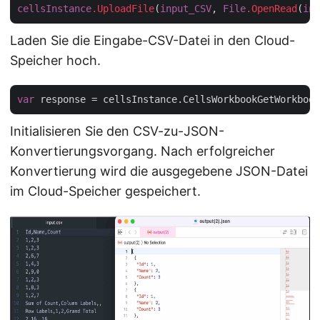
cellsInstance
.UploadFile
(
input_CSV
, 
File
.OpenRead
(
inp
Laden Sie die Eingabe-CSV-Datei in den Cloud-
Speicher hoch.
var
 response = cellsInstance.CellsWorkbookGetWorkbook
Initialisieren Sie den CSV-zu-JSON-
Konvertierungsvorgang. Nach erfolgreicher
Konvertierung wird die ausgegebene JSON-Datei
im Cloud-Speicher gespeichert.