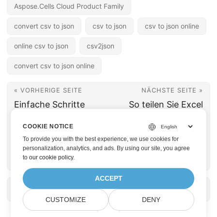
Aspose.Cells Cloud Product Family
convert csv to json
csv to json
csv to json online
online csv to json
csv2json
convert csv to json online
« VORHERIGE SEITE
NÄCHSTE SEITE »
Einfache Schritte
So teilen Sie Excel
zum Konvertieren
mit C# .NET in
COOKIE NOTICE
von Excel in eine
mehrere Dateien auf
To provide you with the best experience, we use cookies for
Textdatei (.txt) in C#
personalization, analytics, and ads. By using our site, you agree
to
our cookie policy
.
.NET
ACCEPT
CUSTOMIZE
DENY