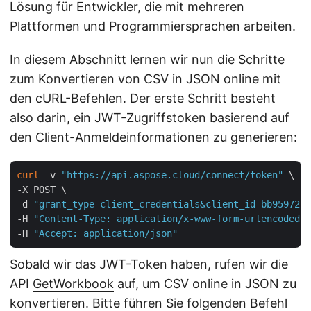
Lösung für Entwickler, die mit mehreren
Plattformen und Programmiersprachen arbeiten.
In diesem Abschnitt lernen wir nun die Schritte
zum Konvertieren von CSV in JSON online mit
den cURL-Befehlen. Der erste Schritt besteht
also darin, ein JWT-Zugriffstoken basierend auf
den Client-Anmeldeinformationen zu generieren:
curl
 -v 
"https://api.aspose.cloud/connect/token"
 \

-X POST \

-d 
"grant_type=client_credentials&client_id=bb959721-
-H 
"Content-Type: application/x-www-form-urlencoded"
 
-H 
"Accept: application/json"
Sobald wir das JWT-Token haben, rufen wir die
API
GetWorkbook
auf, um CSV online in JSON zu
konvertieren. Bitte führen Sie folgenden Befehl