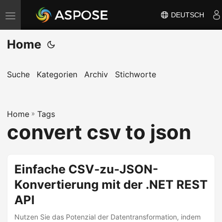
DEUTSCH
N
a
Home
v
i
g
Suche
Kategorien
Archiv
Stichworte
a
t
Home
i
»
Tags
convert csv to json
o
n
u
Einfache CSV-zu-JSON-
m
Konvertierung mit der .NET REST
s
c
API
h
Nutzen Sie das Potenzial der Datentransformation, indem