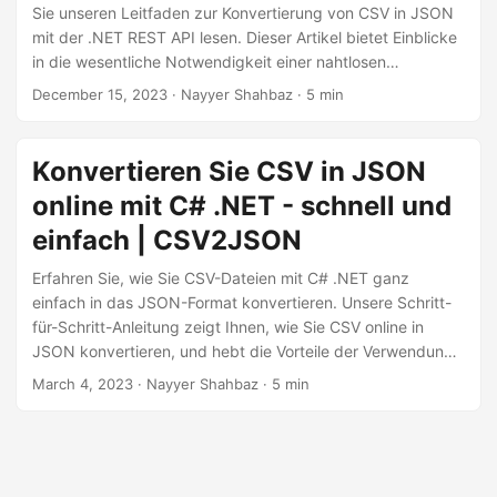
a
Sie unseren Leitfaden zur Konvertierung von CSV in JSON
l
mit der .NET REST API lesen. Dieser Artikel bietet Einblicke
in die wesentliche Notwendigkeit einer nahtlosen
t
Übersetzung von CSV-Daten in das weithin anpassbare
December 15, 2023
· Nayyer Shahbaz · 5 min
e
JSON-Format.
n
Konvertieren Sie CSV in JSON
online mit C# .NET - schnell und
einfach | CSV2JSON
Erfahren Sie, wie Sie CSV-Dateien mit C# .NET ganz
einfach in das JSON-Format konvertieren. Unsere Schritt-
für-Schritt-Anleitung zeigt Ihnen, wie Sie CSV online in
JSON konvertieren, und hebt die Vorteile der Verwendung
von JSON für Webanwendungen hervor. Entdecken Sie,
March 4, 2023
· Nayyer Shahbaz · 5 min
wie Sie mit CSV2JSON – dem benutzerfreundlichen Tool
zum Konvertieren von CSV in JSON – Effizienz in Ihren
Workflow bringen.