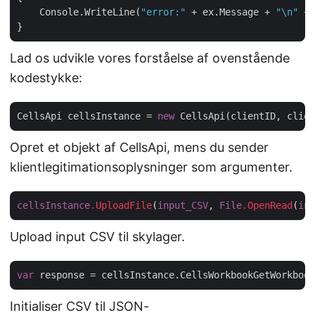
    Console.WriteLine(
"error:"
 + ex.Message + 
"\n"
 + 
Lad os udvikle vores forståelse af ovenstående
kodestykke:
CellsApi cellsInstance = 
new
Opret et objekt af CellsApi, mens du sender
klientlegitimationsoplysninger som argumenter.
cellsInstance
.UploadFile
(
input_CSV
, 
File
.OpenRead
(
inp
Upload input CSV til skylager.
var
 response = cellsInstance.CellsWorkbookGetWorkbook
Initialiser CSV til JSON-