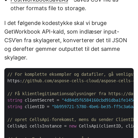
other formats file to storage.
I det følgende kodestykke skal vi bruge
GetWorkbook API-kald, som indlæser input-
CSV’en fra skylageret, konverterer det til JSON
og derefter gemmer outputtet til det samme
skylager.
// For komplette eksempler og datafiler, gå venligst 
https:
//github.com/aspose-cells-cloud/aspose-cells-cl
// Få klientlegitimationsoplysninger fra https://dash
string
 clientSecret = 
"4d84d5f6584160cbd91dba1fe145db
string
 clientID = 
"bb959721-5780-4be6-be35-ff5c3a6aa4
// opret CellsApi-forekomst, mens du sender ClientID 
CellsApi cellsInstance = 
new
 CellsApi(clientID, clien