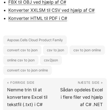
FBX til OBJ ved hjælp af C#
Konverter XXLSM til CSV ved hjælp af C#
Konverter HTML til PDF i C#
Aspose.Cells Cloud Product Family
convert csv to json
csv to json
csv to json online
online csv to json
csv2json
convert csv to json online
« FORRIGE SIDE
NÆSTE SIDE »
Nemme trin til at
Sådan opdeles Excel
konvertere Excel til
i flere filer ved hjælp
tekstfil (.txt) i C#
af C# .NET