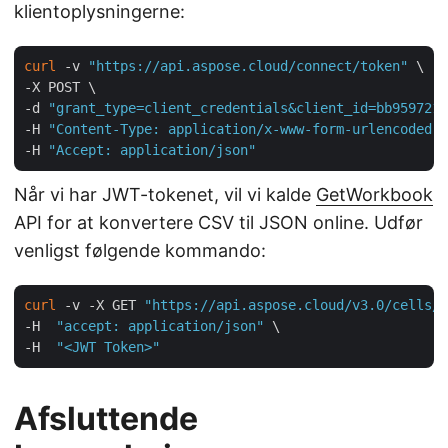
klientoplysningerne:
curl
 -v 
"https://api.aspose.cloud/connect/token"
 \

-X POST \

-d 
"grant_type=client_credentials&client_id=bb959721-
-H 
"Content-Type: application/x-www-form-urlencoded"
 
-H 
"Accept: application/json"
Når vi har JWT-tokenet, vil vi kalde
GetWorkbook
API for at konvertere CSV til JSON online. Udfør
venligst følgende kommando:
curl
 -v -X GET 
"https://api.aspose.cloud/v3.0/cells/i
-H  
"accept: application/json"
 \

-H  
"<JWT Token>"
Afsluttende