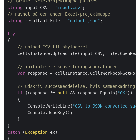
// første Excle-projektmappe på drev
string
 input_CSV = 
"input.csv"
// navnet på den anden Excel-projektmappe
string
 resultant_File = 
"output.json"
;

try
{    

// upload CSV til skylageret
    cellsInstance.UploadFile(input_CSV, File.OpenRead
// initialisere konverteringsoperationen
var
 response = cellsInstance.CellsWorkbookGetWork
// udskriv succesmeddelelse, hvis sammenkædning e
if
 (response != 
null
 && response.Equals(
"OK"
))

    {

        Console.WriteLine(
"CSV to JSON converted succ
        Console.ReadKey();

    }

catch
 (
Exception
 ex)

{
