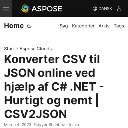
DANSK
S
k
Home
i
Søg
Kategorier
Arkiv
Tags
f
t
Start
»
Aspose.Clouds
n
Konverter CSV til
a
v
JSON online ved
i
g
hjælp af C# .NET -
a
Hurtigt og nemt |
t
i
CSV2JSON
o
n
March 4, 2023
· Nayyer Shahbaz · 5 min