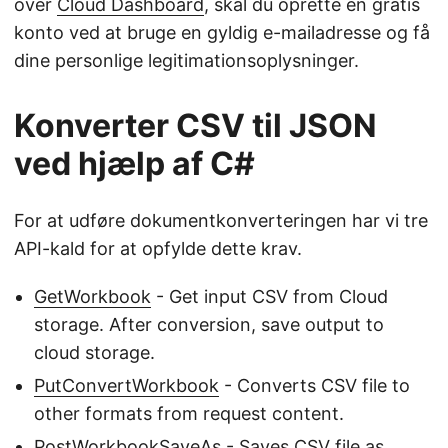
over
Cloud Dashboard
, skal du oprette en gratis
konto ved at bruge en gyldig e-mailadresse og få
dine personlige legitimationsoplysninger.
Konverter CSV til JSON
ved hjælp af C#
For at udføre dokumentkonverteringen har vi tre
API-kald for at opfylde dette krav.
GetWorkbook
- Get input CSV from Cloud
storage. After conversion, save output to
cloud storage.
PutConvertWorkbook
- Converts CSV file to
other formats from request content.
PostWorkbookSaveAs
- Saves CSV file as