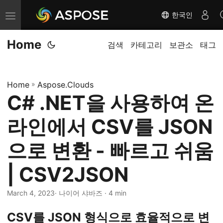
한국인
내
비
Home
게
검색
카테고리
보관소
태그
이
션
Home
»
Aspose.Clouds
전
C# .NET을 사용하여 온
환
라인에서 CSV를 JSON
으로 변환 - 빠르고 쉬움
| CSV2JSON
March 4, 2023
· 나이어 샤바즈 · 4 min
CSV를 JSON 형식으로 효율적으로 변