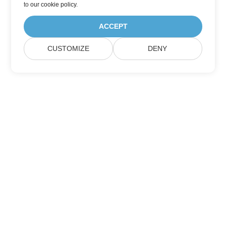
to
our cookie policy
.
ACCEPT
CUSTOMIZE
DENY
집
제품
새로운 출시