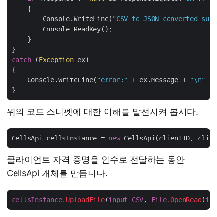
    {

        Console.WriteLine(
"CSV to JSON converted succ
        Console.ReadKey();

    }

catch
 (
Exception
 ex)

{

    Console.WriteLine(
"error:"
 + ex.Message + 
"\n"
 + 
위의 코드 스니펫에 대한 이해를 발전시켜 봅시다.
CellsApi cellsInstance = 
new
클라이언트 자격 증명을 인수로 전달하는 동안
CellsApi 개체를 만듭니다.
cellsInstance
.UploadFile
(
input_CSV
, 
File
.OpenRead
(
inp