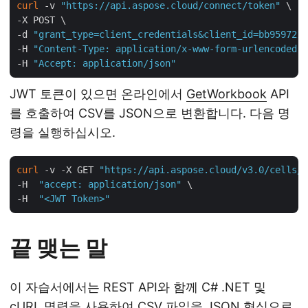
curl
 -v 
"https://api.aspose.cloud/connect/token"
 \

-X POST \

-d 
"grant_type=client_credentials&client_id=bb959721-
-H 
"Content-Type: application/x-www-form-urlencoded"
 
-H 
"Accept: application/json"
JWT 토큰이 있으면 온라인에서
GetWorkbook
API
를 호출하여 CSV를 JSON으로 변환합니다. 다음 명
령을 실행하십시오.
curl
 -v -X GET 
"https://api.aspose.cloud/v3.0/cells/i
-H  
"accept: application/json"
 \

-H  
"<JWT Token>"
끝 맺는 말
이 자습서에서는 REST API와 함께 C# .NET 및
cURL 명령을 사용하여 CSV 파일을 JSON 형식으로