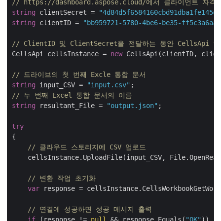
// https://dashboard.aspose.cloud/에서 클라이언트 
string
 clientSecret = 
"4d84d5f6584160cbd91dba1fe145db
string
 clientID = 
"bb959721-5780-4be6-be35-ff5c3a6aa4
// ClientID 및 ClientSecret을 전달하는 동안 CellsApi
CellsApi cellsInstance = 
new
 CellsApi(clientID, clien
// 드라이브의 첫 번째 Excle 통합 문서
string
 input_CSV = 
"input.csv"
// 두 번째 Excel 통합 문서의 이름
string
 resultant_File = 
"output.json"
;

try
{    

// 클라우드 스토리지에 CSV 업로드
    cellsInstance.UploadFile(input_CSV, File.OpenRead
// 변환 작업 초기화
var
 response = cellsInstance.CellsWorkbookGetWork
// 연결에 성공하면 성공 메시지 출력
if
 (response != 
null
 && response.Equals(
"OK"
))
