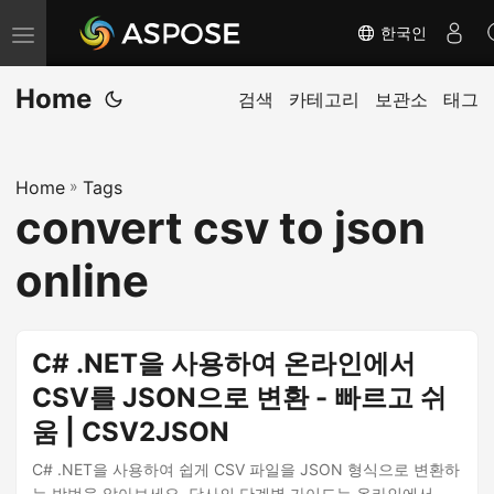
한국인
내
비
Home
게
검색
카테고리
보관소
태그
이
션
Home
»
Tags
전
convert csv to json
환
online
C# .NET을 사용하여 온라인에서
CSV를 JSON으로 변환 - 빠르고 쉬
움 | CSV2JSON
C# .NET을 사용하여 쉽게 CSV 파일을 JSON 형식으로 변환하
는 방법을 알아보세요. 당사의 단계별 가이드는 온라인에서