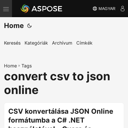
MAGYAR
T
o
Home
g
g
l
Keresés
Kategóriák
Archívum
Címkék
e
n
Home
a
»
Tags
convert csv to json
v
i
online
g
a
t
CSV konvertálása JSON Online
i
formátumba a C# .NET
o