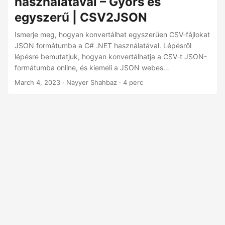
használatával – Gyors és
n
egyszerű | CSV2JSON
Ismerje meg, hogyan konvertálhat egyszerűen CSV-fájlokat
JSON formátumba a C# .NET használatával. Lépésről
lépésre bemutatjuk, hogyan konvertálhatja a CSV-t JSON-
formátumba online, és kiemeli a JSON webes
alkalmazásokhoz való használatának előnyeit. Fedezze fel,
March 4, 2023
· Nayyer Shahbaz · 4 perc
hogyan növelheti munkafolyamatának hatékonyságát a
CSV2JSON segítségével – a CSV JSON-formátumba
konvertálására szolgáló, könnyen használható eszközzel.