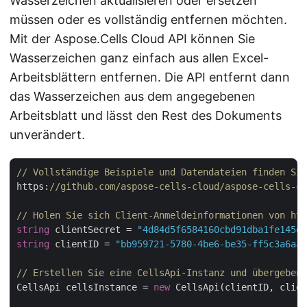
Wasserzeichen aktualisieren oder ersetzen
müssen oder es vollständig entfernen möchten.
Mit der Aspose.Cells Cloud API können Sie
Wasserzeichen ganz einfach aus allen Excel-
Arbeitsblättern entfernen. Die API entfernt dann
das Wasserzeichen aus dem angegebenen
Arbeitsblatt und lässt den Rest des Dokuments
unverändert.
// Vollständige Beispiele und Datendateien finden Sie
https:
//github.com/aspose-cells-cloud/aspose-cells-cl
// Holen Sie sich Client-Anmeldeinformationen von htt
string
 clientSecret = 
"4d84d5f6584160cbd91dba1fe145db
string
 clientID = 
"bb959721-5780-4be6-be35-ff5c3a6aa4
// Erstellen Sie eine CellsApi-Instanz und übergeben 
CellsApi cellsInstance = 
new
 CellsApi(clientID, clien