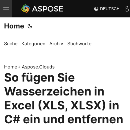
DEUTSCH
N
a
Home
v
i
g
Suche
Kategorien
Archiv
Stichworte
a
t
Home
i
»
Aspose.Clouds
So fügen Sie
o
n
Wasserzeichen in
u
m
Excel (XLS, XLSX) in
s
C# ein und entfernen
c
h