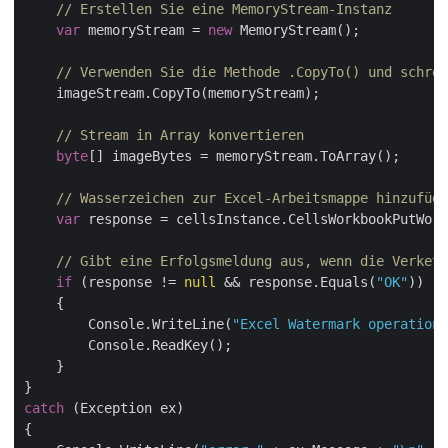
// Erstellen Sie eine MemoryStream-Instanz
var
 memoryStream = 
new
 MemoryStream();

// Verwenden Sie die Methode .CopyTo() und schrei
    imageStream.CopyTo(memoryStream);

// Stream in Array konvertieren
byte
[] imageBytes = memoryStream.ToArray();

// Wasserzeichen zur Excel-Arbeitsmappe hinzufüge
var
 response = cellsInstance.CellsWorkbookPutWor
// Gibt eine Erfolgsmeldung aus, wenn die Verkett
if
 (response != 
null
 && response.Equals(
"OK"
))

    {

        Console.WriteLine(
"Excel Watermark operation 
        Console.ReadKey();

    }

catch
 (Exception ex)

{
