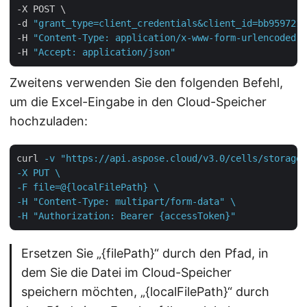
-X POST \

-d 
"grant_type=client_credentials&client_id=bb959721-
-H 
"Content-Type: application/x-www-form-urlencoded"
 
-H 
"Accept: application/json"
Zweitens verwenden Sie den folgenden Befehl,
um die Excel-Eingabe in den Cloud-Speicher
hochzuladen:
curl
-v "https://api.aspose.cloud/v3.0/cells/storage/
-X PUT \

-F file=@{localFilePath} \

-H "Content-Type: multipart/form-data" \

-H "Authorization: Bearer {accessToken}"
Ersetzen Sie „{filePath}“ durch den Pfad, in
dem Sie die Datei im Cloud-Speicher
speichern möchten, „{localFilePath}“ durch