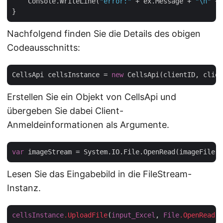
    Console.WriteLine(
"error:"
 + ex.Message + 
"\n"
 + 
Nachfolgend finden Sie die Details des obigen
Codeausschnitts:
CellsApi cellsInstance = 
new
Erstellen Sie ein Objekt von CellsApi und
übergeben Sie dabei Client-
Anmeldeinformationen als Argumente.
var
Lesen Sie das Eingabebild in die FileStream-
Instanz.
cellsInstance
.UploadFile
(
input_Excel
, 
File
.OpenRead
(
i