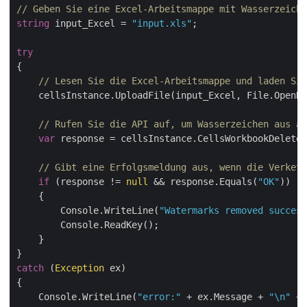
// Geben Sie eine Excel-Arbeitsmappe mit Wasserzeich
string
 input_Excel = 
"input.xls"
;

try
{   

// Lesen Sie die Excel-Arbeitsmappe und laden Sie
    cellsInstance.UploadFile(input_Excel, File.OpenRe
// Rufen Sie die API auf, um Wasserzeichen aus al
var
 response = cellsInstance.CellsWorkbookDeleteW
// Gibt eine Erfolgsmeldung aus, wenn die Verkett
if
 (response != 
null
 && response.Equals(
"OK"
))

    {

        Console.WriteLine(
"Watermarks removed success
        Console.ReadKey();

    }

catch
 (
Exception
 ex)

{

    Console.WriteLine(
"error:"
 + ex.Message + 
"\n"
 + 