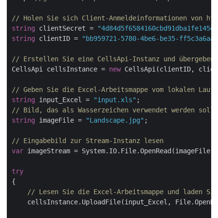
// Holen Sie sich Client-Anmeldeinformationen von htt
string
 clientSecret = 
"4d84d5f6584160cbd91dba1fe145db
string
 clientID = 
"bb959721-5780-4be6-be35-ff5c3a6aa4
// Erstellen Sie eine CellsApi-Instanz und übergeben 
CellsApi cellsInstance = 
new
 CellsApi(clientID, clien
// Geben Sie die Excel-Arbeitsmappe vom lokalen Laufw
string
 input_Excel = 
"input.xls"
// Bild, das als Wasserzeichen verwendet werden soll
string
 imageFile = 
"Landscape.jpg"
;

// Eingabebild zur Stream-Instanz lesen
var
 imageStream = System.IO.File.OpenRead(imageFile);

try
{   

// Lesen Sie die Excel-Arbeitsmappe und laden Sie
    cellsInstance.UploadFile(input_Excel, File.OpenRe