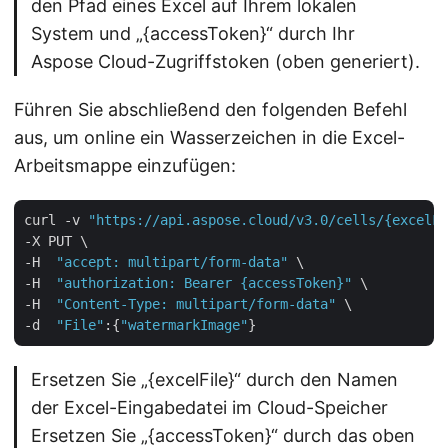
den Pfad eines Excel auf Ihrem lokalen
System und „{accessToken}“ durch Ihr
Aspose Cloud-Zugriffstoken (oben generiert).
Führen Sie abschließend den folgenden Befehl
aus, um online ein Wasserzeichen in die Excel-
Arbeitsmappe einzufügen:
curl -v 
"https://api.aspose.cloud/v3.0/cells/{excelFi
-X PUT \

-H  
"accept: multipart/form-data"
 \

-H  
"authorization: Bearer {accessToken}"
 \

-H  
"Content-Type: multipart/form-data"
 \

-d  
"File"
:{
"watermarkImage"
Ersetzen Sie „{excelFile}“ durch den Namen
der Excel-Eingabedatei im Cloud-Speicher
Ersetzen Sie „{accessToken}“ durch das oben