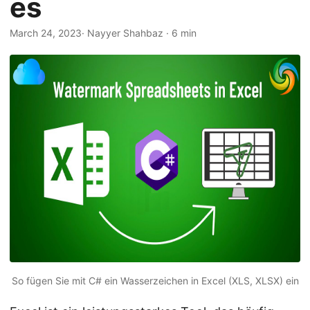
es
a
l
March 24, 2023
· Nayyer Shahbaz · 6 min
t
e
n
So fügen Sie mit C# ein Wasserzeichen in Excel (XLS, XLSX) ein