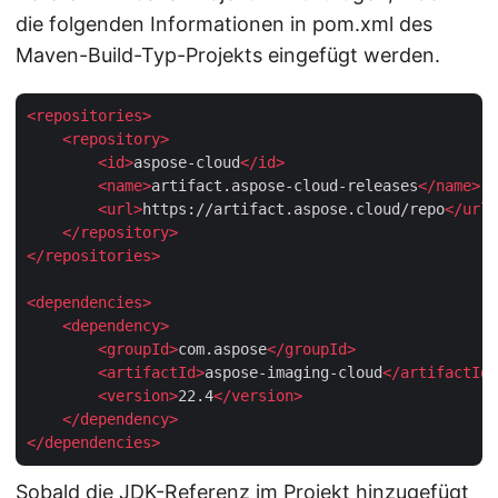
die folgenden Informationen in pom.xml des
Maven-Build-Typ-Projekts eingefügt werden.
<
repositories
>
<
repository
>
<
id
>
aspose-cloud
</
id
>
<
name
>
artifact.aspose-cloud-releases
</
name
>
<
url
>
https://artifact.aspose.cloud/repo
</
url
>
</
repository
>
</
repositories
>
<
dependencies
>
<
dependency
>
<
groupId
>
com.aspose
</
groupId
>
<
artifactId
>
aspose-imaging-cloud
</
artifactId
>
<
version
>
22.4
</
version
>
</
dependency
>
</
dependencies
>
Sobald die JDK-Referenz im Projekt hinzugefügt