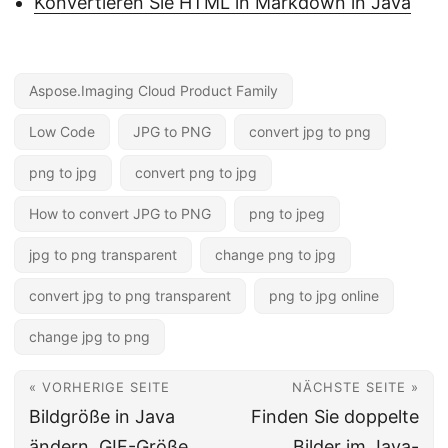
Konvertieren Sie HTML in Markdown in Java
Aspose.Imaging Cloud Product Family
Low Code
JPG to PNG
convert jpg to png
png to jpg
convert png to jpg
How to convert JPG to PNG
png to jpeg
jpg to png transparent
change png to jpg
convert jpg to png transparent
png to jpg online
change jpg to png
« VORHERIGE SEITE
NÄCHSTE SEITE »
Bildgröße in Java
Finden Sie doppelte
ändern. GIF-Größe
Bilder im Java-