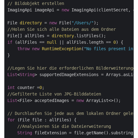
// Bildobjekt erstellen
ImagingApi imageApi = 
new
 ImagingApi(clientSecret, cl
File 
directory
 = 
new
 File(
"/Users/"
//Holen Sie sich alle Dateien aus dem Ordner
File[] allFiles = 
directory
if
 (allFiles == 
null
 || allFiles.length == 
0
) {

throw
new
RuntimeException
(
"No files present in t
}

//Legen Sie hier die erforderlichen Bilderweiterungen
List
<
String
> supportedImageExtensions = Arrays.asList
int
 counter =
0
//Gefilterte Liste von JPG-Bilddateien
List
<File> acceptedImages = 
new
 ArrayList<>();

for
 (File file : allFiles) {

//Analysieren Sie die Dateierweiterung
String
 fileExtension = file.getName().substring(f