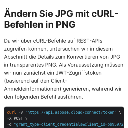
Ändern Sie JPG mit cURL-
Befehlen in PNG
Da wir über cURL-Befehle auf REST-APIs
zugreifen können, untersuchen wir in diesem
Abschnitt die Details zum Konvertieren von JPG
in transparentes PNG. Als Voraussetzung müssen
wir nun zunächst ein JWT-Zugriffstoken
(basierend auf den Client-
Anmeldeinformationen) generieren, während wir
den folgenden Befehl ausführen.
curl
 -v 
"https://api.aspose.cloud/connect/token"
 \

-X POST \

-d 
"grant_type=client_credentials&client_id=bb959721-