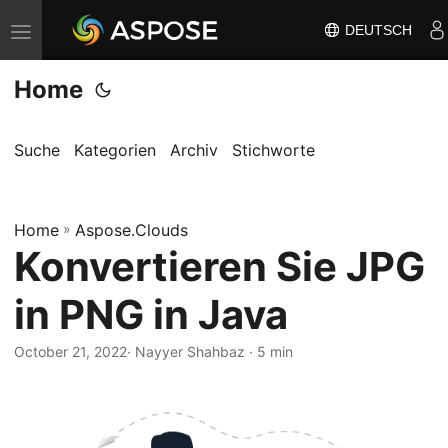
DEUTSCH
N
a
Home
v
i
g
Suche
Kategorien
Archiv
Stichworte
a
t
Home
i
»
Aspose.Clouds
Konvertieren Sie JPG
o
n
in PNG in Java
u
m
October 21, 2022
· Nayyer Shahbaz · 5 min
s
c
h