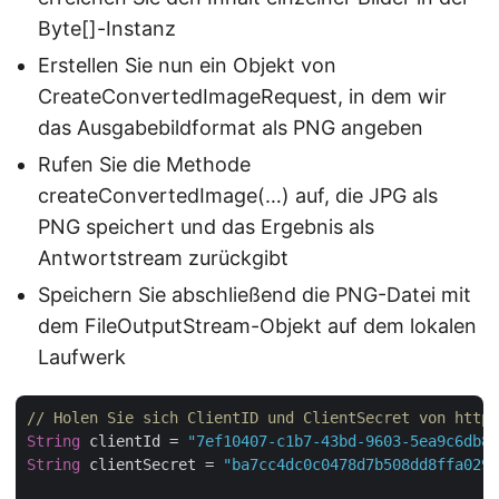
Byte[]-Instanz
Erstellen Sie nun ein Objekt von
CreateConvertedImageRequest, in dem wir
das Ausgabebildformat als PNG angeben
Rufen Sie die Methode
createConvertedImage(…) auf, die JPG als
PNG speichert und das Ergebnis als
Antwortstream zurückgibt
Speichern Sie abschließend die PNG-Datei mit
dem FileOutputStream-Objekt auf dem lokalen
Laufwerk
// Holen Sie sich ClientID und ClientSecret von https
String
 clientId = 
"7ef10407-c1b7-43bd-9603-5ea9c6db83
String
 clientSecret = 
"ba7cc4dc0c0478d7b508dd8ffa0298