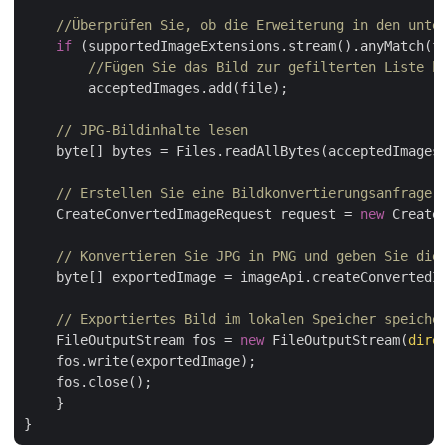
//Überprüfen Sie, ob die Erweiterung in den unte
if
 (supportedImageExtensions.stream().anyMatch(fi
//Fügen Sie das Bild zur gefilterten Liste hi
	acceptedImages.add(file);

// JPG-Bildinhalte lesen
    byte[] bytes = Files.readAllBytes(acceptedImages.
// Erstellen Sie eine Bildkonvertierungsanfrage 
    CreateConvertedImageRequest request = 
new
 CreateC
// Konvertieren Sie JPG in PNG und geben Sie die 
    byte[] exportedImage = imageApi.createConvertedIm
// Exportiertes Bild im lokalen Speicher speicher
    FileOutputStream fos = 
new
 FileOutputStream(
direc
    fos.write(exportedImage);

    fos.close();

    }
