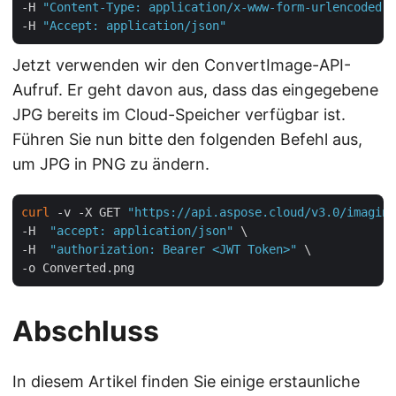
-H 
"Content-Type: application/x-www-form-urlencoded"
 
-H 
"Accept: application/json"
Jetzt verwenden wir den ConvertImage-API-
Aufruf. Er geht davon aus, dass das eingegebene
JPG bereits im Cloud-Speicher verfügbar ist.
Führen Sie nun bitte den folgenden Befehl aus,
um JPG in PNG zu ändern.
curl
 -v -X GET 
"https://api.aspose.cloud/v3.0/imaging
-H  
"accept: application/json"
 \

-H  
"authorization: Bearer <JWT Token>"
 \

Abschluss
In diesem Artikel finden Sie einige erstaunliche