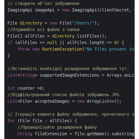
// створити об’єкт зображення
ImagingApi imageApi = 
new
 ImagingApi(clientSecret, cl
File 
directory
 = 
new
 File(
"/Users/"
//Отримайте всі файли з папки
File[] allFiles = 
directory
if
 (allFiles == 
null
 || allFiles.length == 
0
) {

throw
new
RuntimeException
(
"No files present in t
}

//Встановіть необхідні розширення зображення тут.
List
<
String
> supportedImageExtensions = Arrays.asList
int
 counter =
0
//Відфільтрований список файлів зображень JPG
List
<File> acceptedImages = 
new
 ArrayList<>();

for
 (File file : allFiles) {

//Проаналізуйте розширення файлу
String
 fileExtension = file.getName().substring(f