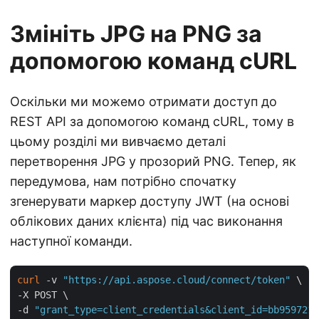
Змініть JPG на PNG за
допомогою команд cURL
Оскільки ми можемо отримати доступ до
REST API за допомогою команд cURL, тому в
цьому розділі ми вивчаємо деталі
перетворення JPG у прозорий PNG. Тепер, як
передумова, нам потрібно спочатку
згенерувати маркер доступу JWT (на основі
облікових даних клієнта) під час виконання
наступної команди.
curl
 -v 
"https://api.aspose.cloud/connect/token"
 \

-X POST \

-d 
"grant_type=client_credentials&client_id=bb959721-