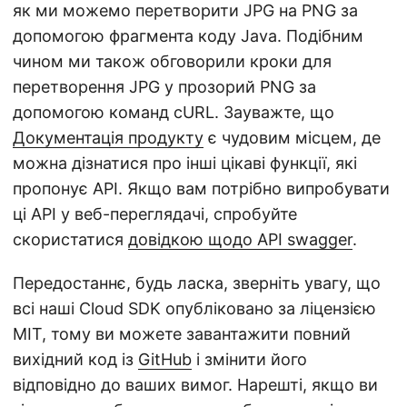
як ми можемо перетворити JPG на PNG за
допомогою фрагмента коду Java. Подібним
чином ми також обговорили кроки для
перетворення JPG у прозорий PNG за
допомогою команд cURL. Зауважте, що
Документація продукту
є чудовим місцем, де
можна дізнатися про інші цікаві функції, які
пропонує API. Якщо вам потрібно випробувати
ці API у веб-переглядачі, спробуйте
скористатися
довідкою щодо API swagger
.
Передостаннє, будь ласка, зверніть увагу, що
всі наші Cloud SDK опубліковано за ліцензією
MIT, тому ви можете завантажити повний
вихідний код із
GitHub
і змінити його
відповідно до ваших вимог. Нарешті, якщо ви