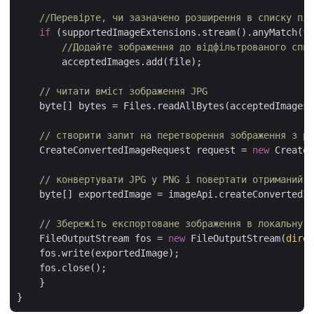
//Перевірте, чи зазначено розширення в списку під
if
 (supportedImageExtensions.stream().anyMatch(fi
//Додайте зображення до відфільтрованого спис
	acceptedImages.add(file);

// читати вміст зображення JPG
    byte[] bytes = Files.readAllBytes(acceptedImages.
// створити запит на перетворення зображення з ре
    CreateConvertedImageRequest request = 
new
 CreateC
// конвертувати JPG у PNG і повертати отриманий ф
    byte[] exportedImage = imageApi.createConvertedIm
// Збережіть експортоване зображення в локальну п
    FileOutputStream fos = 
new
 FileOutputStream(
direc
    fos.write(exportedImage);

    fos.close();

    }
