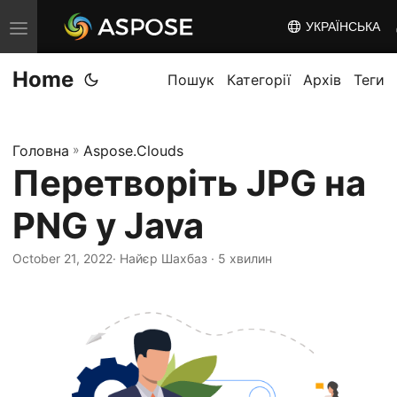
УКРАЇНСЬКА
T
o
Home
g
Пошук
Категорії
Архів
Теги
g
l
Головна
»
Aspose.Clouds
e
Перетворіть JPG на
n
a
PNG у Java
v
i
October 21, 2022
· Найєр Шахбаз · 5 хвилин
g
a
t
i
o