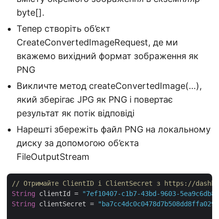
byte[].
Тепер створіть об’єкт
CreateConvertedImageRequest, де ми
вкажемо вихідний формат зображення як
PNG
Викличте метод createConvertedImage(…),
який зберігає JPG як PNG і повертає
результат як потік відповіді
Нарешті збережіть файл PNG на локальному
диску за допомогою об’єкта
FileOutputStream
// Отримайте ClientID і ClientSecret з https://dashbo
String
 clientId = 
"7ef10407-c1b7-43bd-9603-5ea9c6db83
String
 clientSecret = 
"ba7cc4dc0c0478d7b508dd8ffa0298