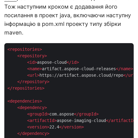
Тож наступним кроком є додавання його
посилання в проект java, включаючи наступну
інформацію в pom.xml проекту типу збірки
maven.
<
repositories
>
<
repository
>
<
id
>
aspose-cloud
</
id
>
<
name
>
artifact.aspose-cloud-releases
</
name
>
<
url
>
https://artifact.aspose.cloud/repo
</
url
>
</
repository
>
</
repositories
>
<
dependencies
>
<
dependency
>
<
groupId
>
com.aspose
</
groupId
>
<
artifactId
>
aspose-imaging-cloud
</
artifactId
>
<
version
>
22.4
</
version
>
</
dependency
>