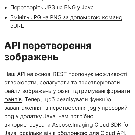
Перетворіть JPG на PNG у Java
Змініть JPG на PNG за допомогою команд
cURL
API перетворення
зображень
Наш API на основі REST пропонує можливості
створювати, редагувати та перетворювати
файли зображень у різні
підтримувані формати
файлів
. Тепер, щоб реалізувати функцію
завантаження та перетворення jpg у прозорий
png у додатку Java, нам потрібно
використовувати
Aspose.Imaging Cloud SDK for
Java
, оскільки він є оболонкою для Cloud API.