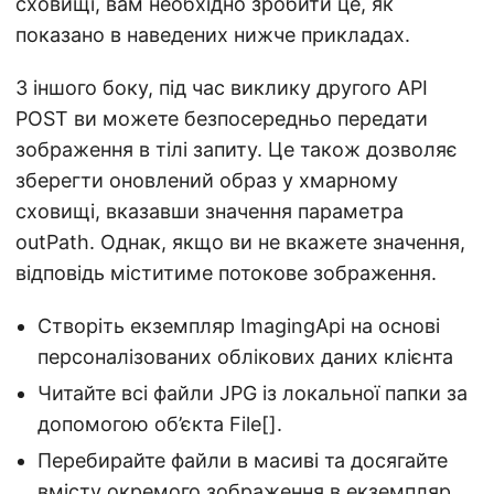
сховищі, вам необхідно зробити це, як
показано в наведених нижче прикладах.
З іншого боку, під час виклику другого API
POST ви можете безпосередньо передати
зображення в тілі запиту. Це також дозволяє
зберегти оновлений образ у хмарному
сховищі, вказавши значення параметра
outPath. Однак, якщо ви не вкажете значення,
відповідь міститиме потокове зображення.
Створіть екземпляр ImagingApi на основі
персоналізованих облікових даних клієнта
Читайте всі файли JPG із локальної папки за
допомогою об’єкта File[].
Перебирайте файли в масиві та досягайте
вмісту окремого зображення в екземпляр