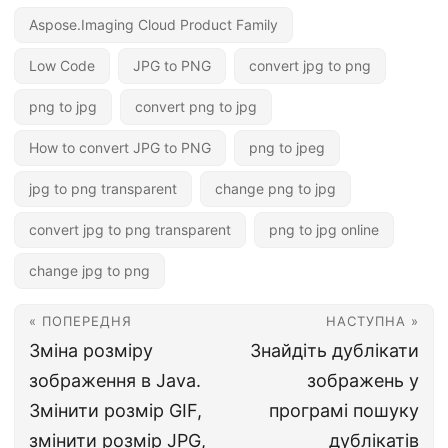
Aspose.Imaging Cloud Product Family
Low Code
JPG to PNG
convert jpg to png
png to jpg
convert png to jpg
How to convert JPG to PNG
png to jpeg
jpg to png transparent
change png to jpg
convert jpg to png transparent
png to jpg online
change jpg to png
« ПОПЕРЕДНЯ
НАСТУПНА »
Зміна розміру
Знайдіть дублікати
зображення в Java.
зображень у
Змінити розмір GIF,
програмі пошуку
змінити розмір JPG,
дублікатів