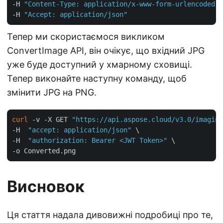
-H 
"Content-Type: application/x-www-form-urlencoded"
 
-H 
"Accept: application/json"
Тепер ми скористаємося викликом
ConvertImage API, він очікує, що вхідний JPG
уже буде доступний у хмарному сховищі.
Тепер виконайте наступну команду, щоб
змінити JPG на PNG.
curl
 -v -X GET 
"https://api.aspose.cloud/v3.0/imaging
-H  
"accept: application/json"
 \

-H  
"authorization: Bearer <JWT Token>"
 \

Висновок
Ця стаття надала дивовижні подробиці про те,