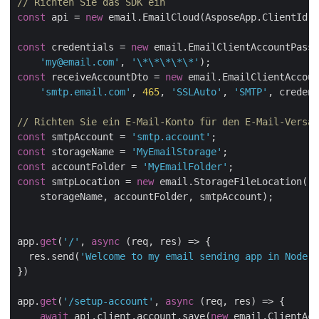
// Richten Sie das SDK ein
const
 api = 
new
 email.EmailCloud(AsposeApp.ClientId, 
const
 credentials = 
new
 email.EmailClientAccountPassw
'my@email.com'
, 
'\*\*\*\*\*'
const
 receiveAccountDto = 
new
 email.EmailClientAccoun
'smtp.email.com'
, 
465
, 
'SSLAuto'
, 
'SMTP'
, credent
// Richten Sie ein E-Mail-Konto für den E-Mail-Versan
const
 smtpAccount = 
'smtp.account'
const
 storageName = 
'MyEmailStorage'
const
 accountFolder = 
'MyEmailFolder'
const
 smtpLocation = 
new
 email.StorageFileLocation(

    storageName, accountFolder, smtpAccount);

app.
get
(
'/'
, 
async
 (req, res) => {

  res.send(
'Welcome to my email sending app in Node.j
})

app.
get
(
'/setup-account'
, 
async
 (req, res) => {

await
 api.client.account.save(
new
 email.ClientAcc