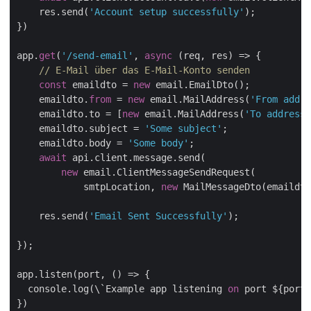
    res.send(
'Account setup successfully'
);

})

app.
get
(
'/send-email'
, 
async
 (req, res) => {

// E-Mail über das E-Mail-Konto senden
const
 emaildto = 
new
 email.EmailDto();

    emaildto.
from
 = 
new
 email.MailAddress(
'From addre
    emaildto.to = [
new
 email.MailAddress(
'To address'
    emaildto.subject = 
'Some subject'
;

    emaildto.body = 
'Some body'
;

await
 api.client.message.send(

new
 email.ClientMessageSendRequest(

            smtpLocation, 
new
 MailMessageDto(emaildto
    res.send(
'Email Sent Successfully'
);

});

app.listen(port, () => {

  console.log(\`Example app listening 
on
 port ${port}