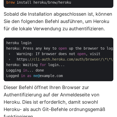
brew
Sobald die Installation abgeschlossen ist, können
Sie den folgenden Befehl ausführen, um Heroku
für die lokale Verwendung zu authentifizieren.
heroku login

heroku: Press any key to 
open
 up the browser to login
 ›   Warning: If browser does not 
open
, visit

 ›   https:
//cli-auth.heroku.com/auth/browser/\*\*\*
heroku: Waiting 
for
 login...

Logging 
in
... done

Logged 
in
as
me@
Dieser Befehl öffnet Ihren Browser zur
Authentifizierung auf der Anmeldeseite von
Heroku. Dies ist erforderlich, damit sowohl
Heroku- als auch Git-Befehle ordnungsgemäß
funktionieren