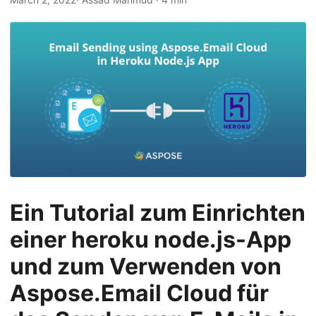
a
l
t
e
n
Ein Tutorial zum Einrichten
einer heroku node.js-App
und zum Verwenden von
Aspose.Email Cloud für