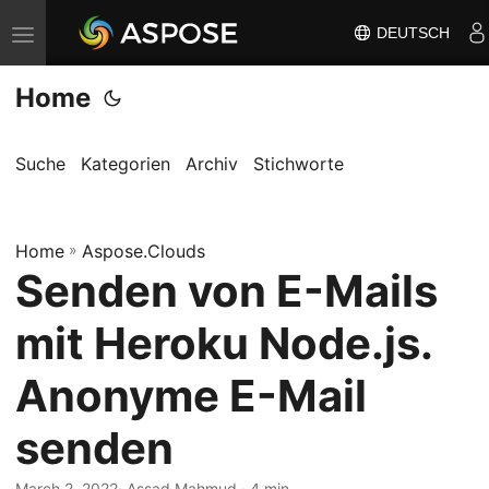
DEUTSCH
N
a
Home
v
i
g
Suche
Kategorien
Archiv
Stichworte
a
t
Home
i
»
Aspose.Clouds
Senden von E-Mails
o
n
mit Heroku Node.js.
u
m
Anonyme E-Mail
s
senden
c
h
March 2, 2022
· Assad Mahmud · 4 min