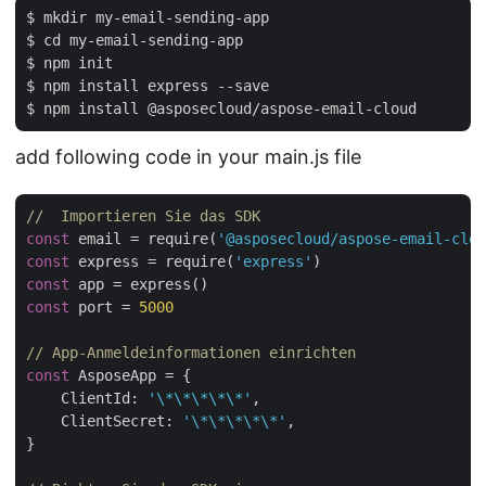
$ mkdir my-email-sending-app

$ cd my-email-sending-app

$ npm init

$ npm install express --save

add following code in your main.js file
//  Importieren Sie das SDK
const
 email = require(
'@asposecloud/aspose-email-clou
const
 express = require(
'express'
const
const
 port = 
5000
// App-Anmeldeinformationen einrichten 
const
 AsposeApp = {

    ClientId: 
'\*\*\*\*\*'
,

    ClientSecret: 
'\*\*\*\*\*'
,

}
