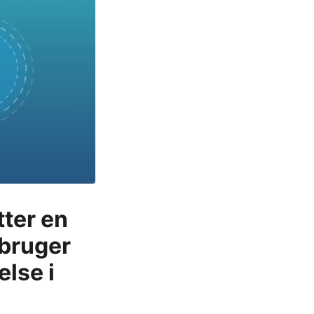
ter en
 bruger
lse i