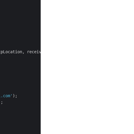
pLocation, receiveAccountDto));

l.com'
);

;
