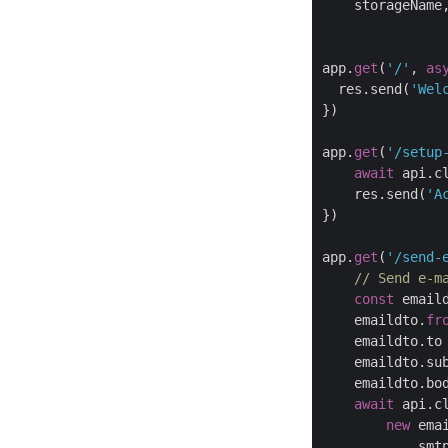
    storageName,
app.
get
(
'/'
, 
as
  res.send(
'Wel
})

app.
get
(
'/setup
await
 api.c
    res.send(
'A
})

app.
get
(
'/send-
// Send e-m
const
 email
    emaildto.
fr
    emaildto.to
    emaildto.su
    emaildto.bo
await
 api.cl
new
 ema
            smt