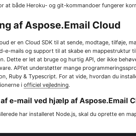
or at både Heroku- og git-kommandoer fungerer kor
ng af Aspose.Email Cloud
oud er en Cloud SDK til at sende, modtage, tilføje, m
-e-mails og support til at skabe en mappestruktur til
en. Dette er let at bruge og hurtig API, der ikke behøve
ware. API’et understøtter mange programmeringsspr
n, Ruby & Typescript. For at vide, hvordan du install
tionerne i
officiel vejledning
.
af e-mail ved hjælp af Aspose.Email 
llerede har installeret Node.js, skal du oprette en map