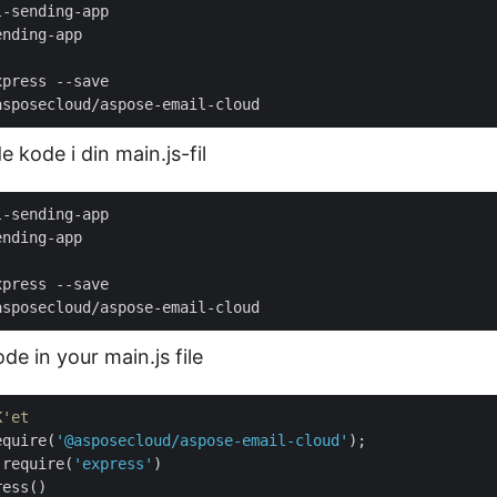
-sending-app

nding-app

press --save

e kode i din main.js-fil
-sending-app

nding-app

press --save

de in your main.js file
K'et
equire(
'@asposecloud/aspose-email-cloud'
 require(
'express'