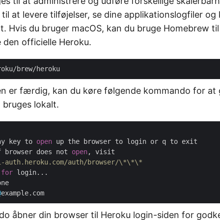
es til at administrere og udføre forskellige skalerba
il at levere tilføjelser, se dine applikationslogfiler og
lt. Hvis du bruger macOS, kan du bruge Homebrew til a
 den officielle Heroku.
nen er færdig, kan du køre følgende kommando for a
 bruges lokalt.
ny key to 
open
 up the browser to login or q to exit

f browser does not 
open
, visit

i-auth.heroku.com/auth/browser/\*\*\*
 
for
 login...

ne

@
åbner din browser til Heroku login-siden for godk