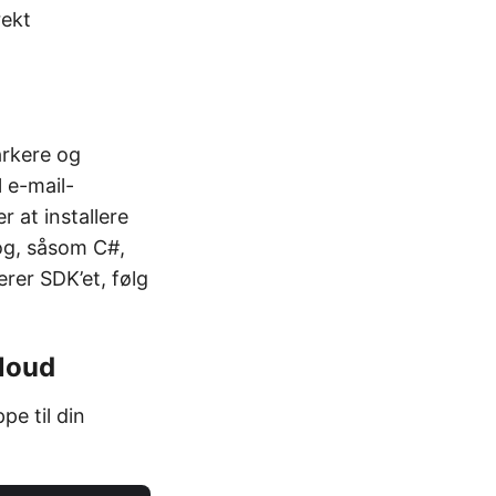
rekt
arkere og
 e-mail-
r at installere
og, såsom C#,
erer SDK’et, følg
Cloud
pe til din