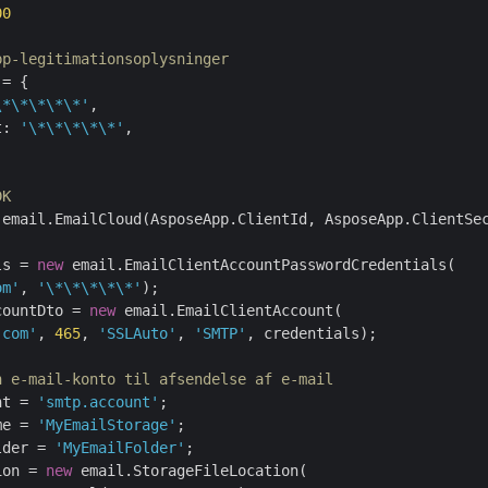
00
pp-legitimationsoplysninger 
= {

\*\*\*\*\*'
,

t: 
'\*\*\*\*\*'
,

DK
 email.EmailCloud(AsposeApp.ClientId, AsposeApp.ClientSec
ls = 
new
 email.EmailClientAccountPasswordCredentials(

om'
, 
'\*\*\*\*\*'
countDto = 
new
 email.EmailClientAccount(

.com'
, 
465
, 
'SSLAuto'
, 
'SMTP'
, credentials);

n e-mail-konto til afsendelse af e-mail
nt = 
'smtp.account'
me = 
'MyEmailStorage'
lder = 
'MyEmailFolder'
ion = 
new
 email.StorageFileLocation(
