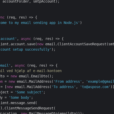
 accountFolder, smtpAccount);

ync
 (req, res) => {

come to my email sending app in Node.js'
)

-account'
, 
async
 (req, res) => {

lient.account.save(
new
 email.ClientAccountSaveRequest(smt
ccount setup successfully'
);

email'
, 
async
 (req, res) => {

ail ved hjælp af e-mail-kontoen
dto = 
new
 email.EmailDto();

om
 = 
new
 email.MailAddress(
'From address'
, 
'example@gmai
 = [
new
 email.MailAddress(
'To address'
, 
'to@aspose.com'
)]
bject = 
'Some subject'
;

dy = 
'Some body'
;

ient.message.send(

il.ClientMessageSendRequest(

pLocation, 
new
 MailMessageDto(emaildto)));
