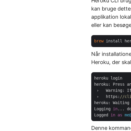
Heroku CLI brug
kan bruge dette t
applikation loka
eller kan besøge
brew
Når installatio
Heroku, der skal
heroku login

heroku: Press a
 ›   Warning: I
 ›   https:
//cl
heroku: Waiting
Logging 
in
... do
Logged 
in
as
me
Denne kommando 