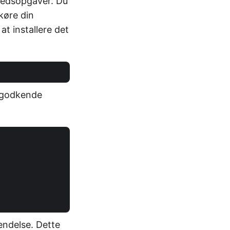
rhedsopgaver. Du
 køre din
t installere det
t godkende
endelse. Dette