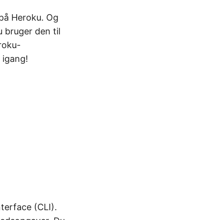
 på Heroku. Og
 bruger den til
eroku-
 igang!
terface (CLI).