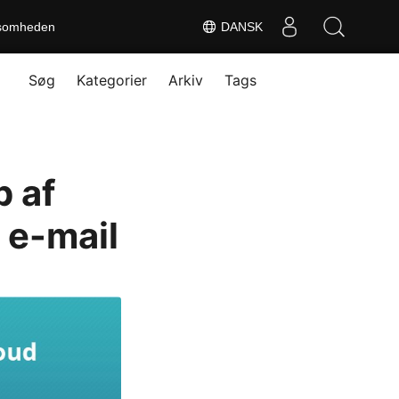
somheden
DANSK
Søg
Kategorier
Arkiv
Tags
p af
 e-mail