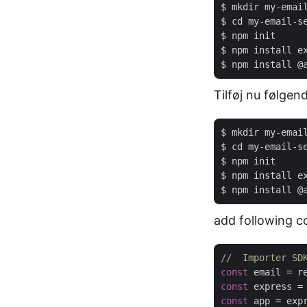
$ mkdir my-email
$ cd my-email-se
$ npm init

$ npm install ex
Tilføj nu følgend
$ mkdir my-email
$ cd my-email-se
$ npm init

$ npm install ex
add following co
//  Importer SD
const
 email = r
const
 express =
const