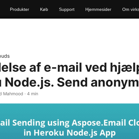
Produkter
Køb
Support
Hjemmesider
Om virk
ouds
else af e-mail ved hjæl
 Node.js. Send anonym
ad Mahmood · 4 min