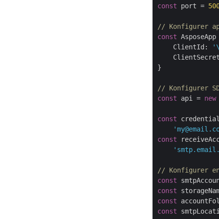
const
 port = 
50
// Konfigurer a
const
 AsposeApp 
    ClientId: 
'
    ClientSecre
}

// Konfigurer S
const
 api = 
new
const
 credentia
'my@email.c
const
 receiveAc
'smtp.email
// Konfigurer e
const
 smtpAccou
const
 storageNa
const
 accountFo
const
 smtpLocat