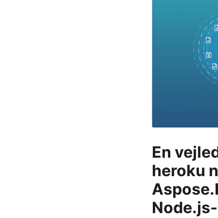
En vejle
heroku n
Aspose.E
Node.js-