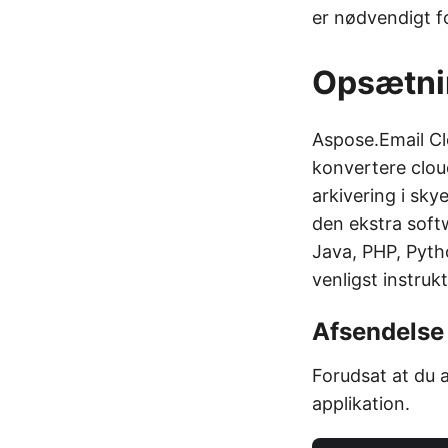
er nødvendigt f
Opsætni
Aspose.Email Cl
konvertere cloud
arkivering i sky
den ekstra soft
Java, PHP, Pytho
venligst instruk
Afsendelse 
Forudsat at du a
applikation.