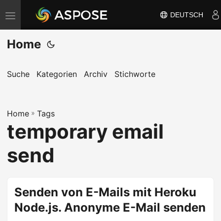
DEUTSCH
N
a
Home
v
i
g
Suche
Kategorien
Archiv
Stichworte
a
t
Home
i
»
Tags
temporary email
o
n
send
u
m
s
Senden von E-Mails mit Heroku
c
Node.js. Anonyme E-Mail senden
h