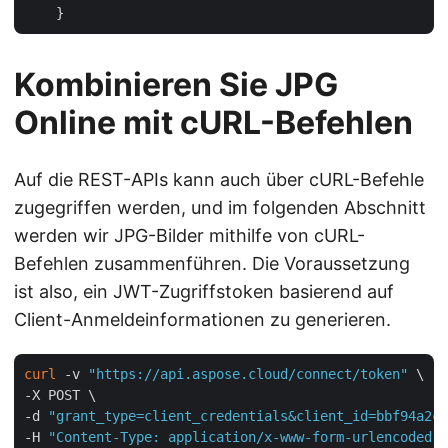
Kombinieren Sie JPG
Online mit cURL-Befehlen
Auf die REST-APIs kann auch über cURL-Befehle
zugegriffen werden, und im folgenden Abschnitt
werden wir JPG-Bilder mithilfe von cURL-
Befehlen zusammenführen. Die Voraussetzung
ist also, ein JWT-Zugriffstoken basierend auf
Client-Anmeldeinformationen zu generieren.
curl
 -v 
"https://api.aspose.cloud/connect/token"
 \

-X POST \

-d 
"grant_type=client_credentials&client_id=bbf94a2c-
-H 
"Content-Type: application/x-www-form-urlencoded"
 