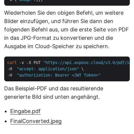
Wiederholen Sie den obigen Befehl, um weitere
Bilder einzufügen, und führen Sie dann den
folgenden Befehl aus, um die erste Seite von PDF
in das JPG-Format zu konvertieren und die
Ausgabe im Cloud-Speicher zu speichern.
curl
 -v -X PUT 
"https://api.aspose.cloud/v3.0/pdf/inp
-H  
"accept: application/json"
 \

-H  
"authorization: Bearer <JWT Token>"
Das Beispiel-PDF und das resultierende
generierte Bild sind unten angehängt.
Eingabe.pdf
FinalConverted.jpeg