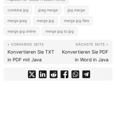
combine jpg
jpeg merge
jpg merge
merge jpeg
merge jpg
merge jpg files
merge jpg online
merge jpg to jpg
« VORHERIGE SEITE
NÄCHSTE SEITE »
Konvertieren Sie TXT
Konvertieren Sie PDF
in PDF mit Java
in Word in Java