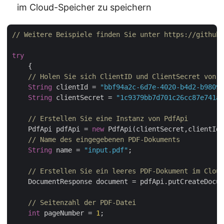
im Cloud-Speicher zu speichern
// Weitere Beispiele finden Sie unter https://github
try
    {

// Holen Sie sich ClientID und ClientSecret von h
String
 clientId = 
"bbf94a2c-6d7e-4020-b4d2-b98097
String
 clientSecret = 
"1c9379bb7d701c26cc87e741a2
// Erstellen Sie eine Instanz von PdfApi
    PdfApi pdfApi = 
new
 PdfApi(clientSecret,clientId)
// Name des eingegebenen PDF-Dokuments
String
 name = 
"input.pdf"
;

// Erstellen Sie ein leeres PDF-Dokument im Cloud
    DocumentResponse document = pdfApi.putCreateDocum
// Seitenzahl der PDF-Datei
int
 pageNumber = 
1
;
