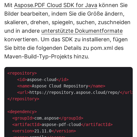
Mit
Aspose.PDF Cloud SDK for Java
können Sie
Bilder bearbeiten, indem Sie die Größe ändern,
skalieren, drehen, spiegeln, suchen, zuschneiden
und in andere
unterstützte Dokumentformate
konvertieren. Um das SDK zu installieren, fügen
Sie bitte die folgenden Details zu pom.xml des
Maven-Build-Typ-Projekts hinzu.
<
repository
>
<
id
>
aspose-cloud
</
id
>
<
name
>
Aspose Cloud Repository
</
name
>
<
url
>
https://repository.aspose.cloud/repo/
</
url
>
</
repository
>
<
dependency
>
<
groupId
>
com.aspose
</
groupId
>
<
artifactId
>
aspose-pdf-cloud
</
artifactId
>
<
version
>
21.11.0
</
version
>