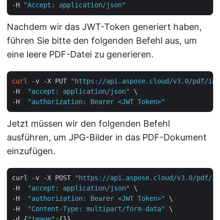
-H 
"Accept: application/json"
Nachdem wir das JWT-Token generiert haben,
führen Sie bitte den folgenden Befehl aus, um
eine leere PDF-Datei zu generieren.
curl
 -v -X PUT 
"https://api.aspose.cloud/v3.0/pdf/inp
-H  
"accept: application/json"
 \

-H  
"authorization: Bearer <JWT Token>"
Jetzt müssen wir den folgenden Befehl
ausführen, um JPG-Bilder in das PDF-Dokument
einzufügen.
curl -v -X POST 
"https://api.aspose.cloud/v3.0/pdf/in
-H  
"accept: application/json"
 \

-H  
"authorization: Bearer <JWT Token>"
 \

-H  
"Content-Type: multipart/form-data"
 \

-d {
"image"