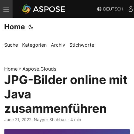
DEUTSCH
N
a
Home
v
i
g
Suche
Kategorien
Archiv
Stichworte
a
t
Home
i
»
Aspose.Clouds
JPG-Bilder online mit
o
n
Java
u
m
zusammenführen
s
c
June 21, 2022
· Nayyer Shahbaz · 4 min
h