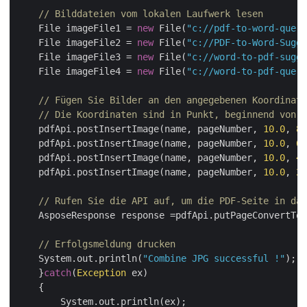
// Bilddateien vom lokalen Laufwerk lesen
    File imageFile1 = 
new
 File(
"c://pdf-to-word-queri
    File imageFile2 = 
new
 File(
"c://PDF-to-Word-Sugge
    File imageFile3 = 
new
 File(
"c://word-to-pdf-sugge
    File imageFile4 = 
new
 File(
"c://word-to-pdf-queri
// Fügen Sie Bilder an den angegebenen Koordinate
// Die Koordinaten sind in Punkt, beginnend von u
    pdfApi.postInsertImage(name, pageNumber, 
10.0
, 
85
    pdfApi.postInsertImage(name, pageNumber, 
10.0
, 
64
    pdfApi.postInsertImage(name, pageNumber, 
10.0
, 
43
    pdfApi.postInsertImage(name, pageNumber, 
10.0
, 
22
// Rufen Sie die API auf, um die PDF-Seite in das
    AsposeResponse response =pdfApi.putPageConvertToJ
// Erfolgsmeldung drucken
    System.out.println(
"Combine JPG successful !"
);

    }
catch
(
Exception
 ex)

    {

        System.out.println(ex);
