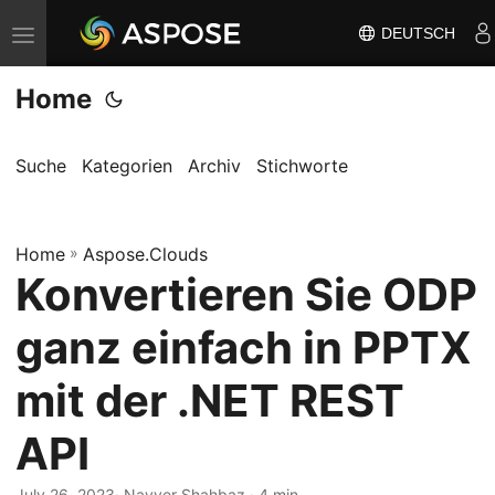
DEUTSCH
N
a
Home
v
i
g
Suche
Kategorien
Archiv
Stichworte
a
t
Home
i
»
Aspose.Clouds
Konvertieren Sie ODP
o
n
ganz einfach in PPTX
u
m
mit der .NET REST
s
API
c
h
July 26, 2023
· Nayyer Shahbaz · 4 min