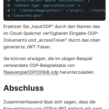
-H  
"authorization: Bearer {accessToken}"
 \

-H  
"Content-Type: application/json"
 \

-d 
"{  \"DefaultRegularFont\": \"arial\",  \"FontFall
-o 
"Converted.pptx"
Ersetzen Sie „inputODP“ durch den Namen des
im Cloud-Speicher verfügbaren Eingabe-ODP-
Dokuments und „accessToken“ durch das oben
generierte JWT-Token.
Sie können erwägen, die im obigen Beispiel
verwendete ODP-Beispieldatei von
fileexampleODP200kB.odp
herunterzuladen.
Abschluss
Zusammenfassend lässt sich sagen, dass die
Konvertierung von ODP in PPT einfach mit zwei