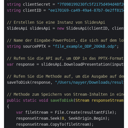
string
 clientSecret = 
"7f098199230fc5f2175d494d48f207
string
 clientID = 
"ee170169-ca49-49a4-87b7-0e2ff815ea
// Erstellen Sie eine Instanz von SlidesApi
SlidesApi slidesApi = 
new
 SlidesApi(clientID, clientS
// Name der Eingabe-PowerPoint, die sich auf dem loka
string
 sourcePPTX = 
"file_example_ODP_200kB.odp"
;

// Rufen Sie die API auf, um ODP in das PPTX-Format z
var
 response = slidesApi.DownloadPresentation(inputFi
// Rufen Sie die Methode auf, um die Ausgabe auf dem 
saveToDisk(response, 
"/Users/nayyer/Downloads/resulta
// Methode zum Speichern von Stream-Inhalten in einer
public
static
void
saveToDisk
(
Stream responseStream,
{

var
 fileStream = File.Create(resultantFile);

    responseStream.Seek(
0
, SeekOrigin.Begin);

    responseStream.CopyTo(fileStream);
