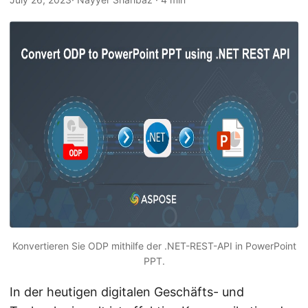
a
l
t
e
n
Konvertieren Sie ODP mithilfe der .NET-REST-API in PowerPoint
PPT.
In der heutigen digitalen Geschäfts- und