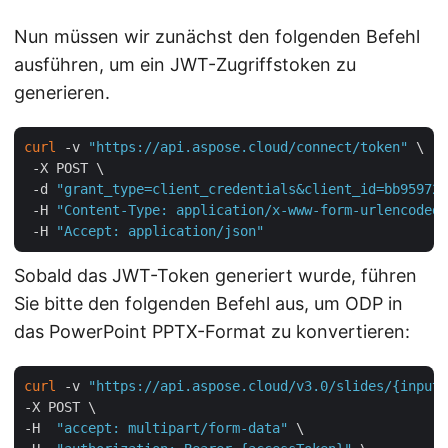
Nun müssen wir zunächst den folgenden Befehl
ausführen, um ein JWT-Zugriffstoken zu
generieren.
curl
 -v 
"https://api.aspose.cloud/connect/token"
 \

 -X POST \

 -d 
"grant_type=client_credentials&client_id=bb959721
 -H 
"Content-Type: application/x-www-form-urlencoded"
 -H 
"Accept: application/json"
Sobald das JWT-Token generiert wurde, führen
Sie bitte den folgenden Befehl aus, um ODP in
das PowerPoint PPTX-Format zu konvertieren:
curl
 -v 
"https://api.aspose.cloud/v3.0/slides/{inputO
-X POST \

-H  
"accept: multipart/form-data"
 \
