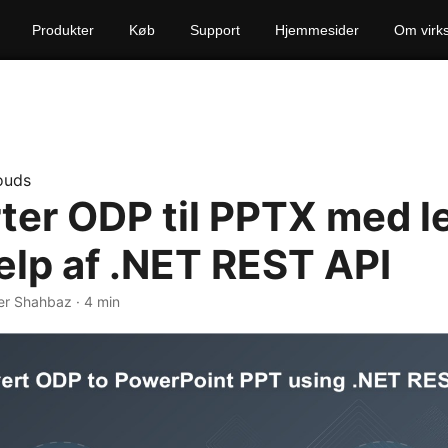
Produkter
Køb
Support
Hjemmesider
Om virk
ouds
ter ODP til PPTX med l
ælp af .NET REST API
er Shahbaz · 4 min