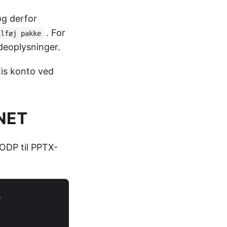
øg derfor
. For
ilføj pakke
deoplysninger.
tis konto ved
.NET
e ODP til PPTX-
/