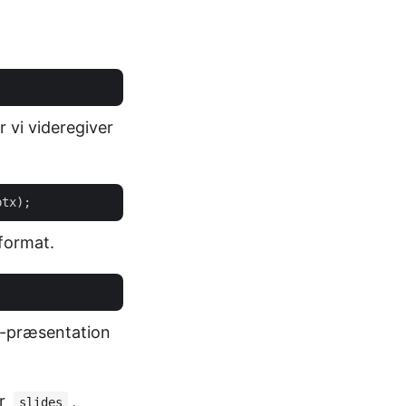
 vi videregiver
-format.
t-præsentation
er
,
slides