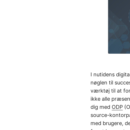
I nutidens digit
nøglen til succ
værktøj til at f
ikke alle præsen
dig med
ODP
(O
source-kontorpa
med brugere, de