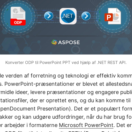
Konverter ODP til PowerPoint PPT ved hjælp af .NET REST API.
ale verden af forretning og teknologi er effektiv kom
es. PowerPoint-præsentationer er blevet et allested
ormidle ideer, levere præsentationer og engagere pub
tationsfiler, der er oprettet ens, og du kan komme ti
penDocument Presentation). Det er et populært form
kker og kan udgøre udfordringer, når du har brug fo
r arbejder i formaterne
Microsoft PowerPoint
. Det e