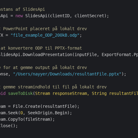
nstans af SlidesApi
sApi = 
new
 SlidesApi(clientID, clientSecret);

t PowerPoint placeret på lokalt drev
TX = 
"file_example_ODP_200kB.odp"
;

 at konvertere ODP til PPTX-format
slidesApi.DownloadPresentation(inputFile, ExportFormat.Pp
e for at gemme output på lokalt drev
onse, 
"/Users/nayyer/Downloads/resultantFile.pptx"
);

t gemme streamindhold til fil på lokalt drev
oid
saveToDisk
(
Stream responseStream, String resultantFi
eam = File.Create(resultantFile);

eam.Seek(
0
, SeekOrigin.Begin);

am.CopyTo(fileStream);

lose();
