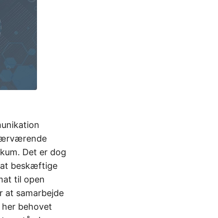
munikation
snærværende
likum. Det er dog
l at beskæftige
at til open
r at samarbejde
r her behovet