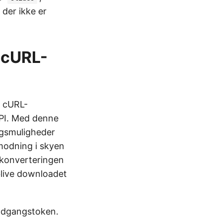
 der ikke er
f cURL-
f cURL-
API. Med denne
ngsmuligheder
modning i skyen
 konverteringen
 blive downloadet
-adgangstoken.