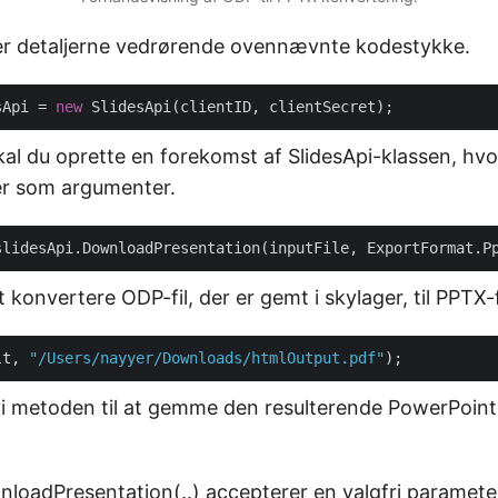
r detaljerne vedrørende ovennævnte kodestykke.
sApi = 
new
kal du oprette en forekomst af SlidesApi-klassen, hvor
er som argumenter.
at konvertere ODP-fil, der er gemt i skylager, til PPTX
lt, 
"/Users/nayyer/Downloads/htmlOutput.pdf"
r vi metoden til at gemme den resulterende PowerPoin
oadPresentation(..) accepterer en valgfri paramet