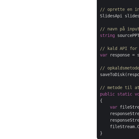
// oprette en i
SlidesApi slide
// navn på inpu
string
 sourcePP
// kald API for
var
 response = 
// opkaldsmetod
saveToDisk(resp
// metode til a
public
static
v
{

var
 fileStr
    responseStr
    responseStre
    fileStream.C