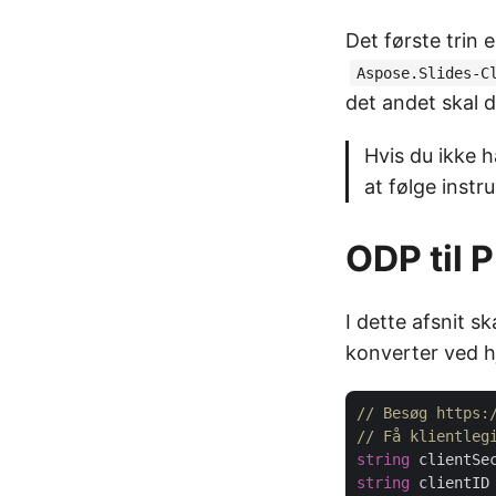
Det første trin 
Aspose.Slides-C
det andet skal
Hvis du ikke h
at følge instr
ODP til 
I dette afsnit s
konverter ved h
// Besøg https:
// Få klientleg
string
 clientSe
string
 clientID