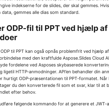
give indekserne for de slides, der skal gemmes. Hvis
 data, gemmes alle dias som standard.
r ODP-fil til PPT ved hjælp a
doer
 ODP til PPT kan også opnås problemfrit ved hjælp a
rbindelse med den kraftfulde Aspose.Slides Cloud 
nyde fordelene ved Asposes skybaserede konverteri
 ligetil HTTP-anmodninger. API’en behandler din an
r hurtigt ODP-præsentationen til PPT-formatet. Når
tager du den konverterede fil som et svar, klar til at
ndlet efter behov.
t udføre følgende kommando for at generere et JWT