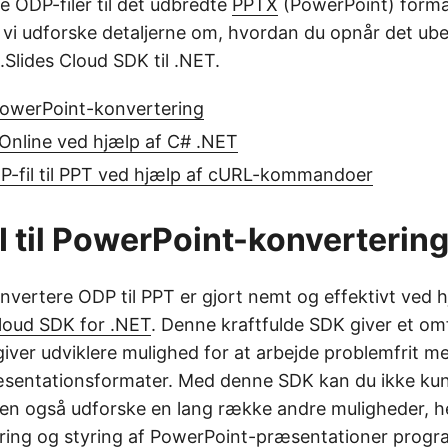
e ODP-filer til det udbredte
PPTX
(PowerPoint) format
il vi udforske detaljerne om, hvordan du opnår det u
Slides Cloud SDK til .NET.
PowerPoint-konvertering
Online ved hjælp af C# .NET
P-fil til PPT ved hjælp af cURL-kommandoer
 til PowerPoint-konverterin
nvertere ODP til PPT er gjort nemt og effektivt ved h
loud SDK for .NET
. Denne kraftfulde SDK giver et o
giver udviklere mulighed for at arbejde problemfrit me
sentationsformater. Med denne SDK kan du ikke ku
en også udforske en lang række andre muligheder, 
ring og styring af PowerPoint-præsentationer progr