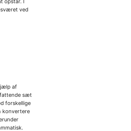
 opstår. I
besværet ved
g
jælp af
mfattende sæt
d forskellige
n konvertere
herunder
ammatisk.