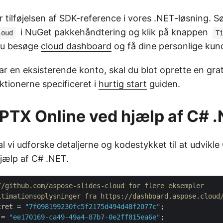
er tilføjelsen af SDK-reference i vores .NET-løsning. S
i NuGet pakkehåndtering og klik på knappen
loud
T
 du besøge
cloud dashboard
og få dine personlige kun
ar en eksisterende konto, skal du blot oprette en gra
uktionerne specificeret i
hurtig start
guiden.
PPTX Online ved hjælp af C# 
kal vi udforske detaljerne og kodestykket til at udvikl
jælp af C# .NET.
//github.com/aspose-slides-cloud for flere eksempler
itimationsoplysninger fra https://dashboard.aspose.cloud
cret = 
"7f098199230fc5f2175d494d48f2077c"
 = 
"ee170169-ca49-49a4-87b7-0e2ff815ea6e"
;
