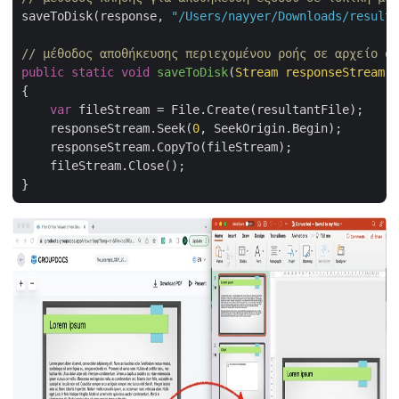
saveToDisk(response, 
"/Users/nayyer/Downloads/resulta
// μέθοδος αποθήκευσης περιεχομένου ροής σε αρχείο σε
public
static
void
saveToDisk
(
Stream responseStream,
{

var
 fileStream = File.Create(resultantFile);

    responseStream.Seek(
0
, SeekOrigin.Begin);

    responseStream.CopyTo(fileStream);

    fileStream.Close();
