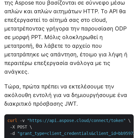
της Aspose που βασίζονται σε σύννεφο μέσω
απλών και απλών αιτημάτων HTTP. Το API θα
επεξεργαστεί το αίτημά σας στο cloud,
μετατρέποντας γρήγορα την παρουσίαση ODP
σε μορφή PPT. Μόλις ολοκληρωθεί η
μετατροπή, θα λάβετε το αρχείο που
μετατράπηκε ως απάντηση, έτοιμο για λήψη ή
περαιτέρω επεξεργασία ανάλογα με τις
ανάγκες.
Τώρα, πρώτα πρέπει να εκτελέσουμε την
ακόλουθη εντολή για να δημιουργήσουμε ένα
διακριτικό πρόσβασης JWT.
curl
 -v 
"https://api.aspose.cloud/connect/token"
 \

 -X POST \

 -d 
"grant_type=client_credentials&client_id=bb959721