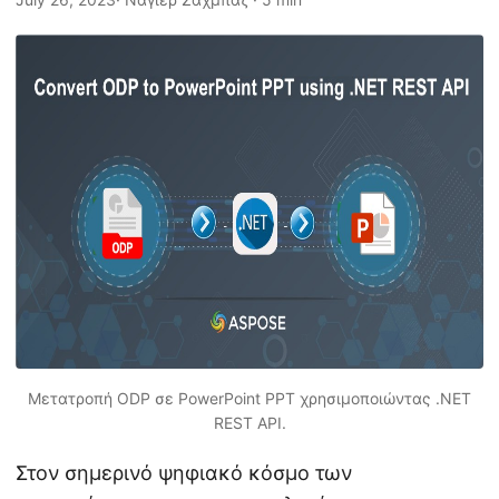
η
ς
Μετατροπή ODP σε PowerPoint PPT χρησιμοποιώντας .NET
REST API.
Στον σημερινό ψηφιακό κόσμο των