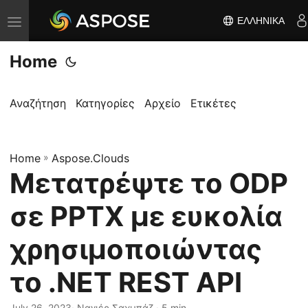
ΕΛΛΗΝΙΚΆ
Ε
ν
Home
α
λ
λ
Αναζήτηση
Κατηγορίες
Αρχείο
Ετικέτες
α
γ
Home
ή
»
Aspose.Clouds
Μετατρέψτε το ODP
π
λ
σε PPTX με ευκολία
ο
ή
χρησιμοποιώντας
γ
το .NET REST API
η
σ
July 26, 2023
· Ναγιέρ Σαχμπάζ · 5 min