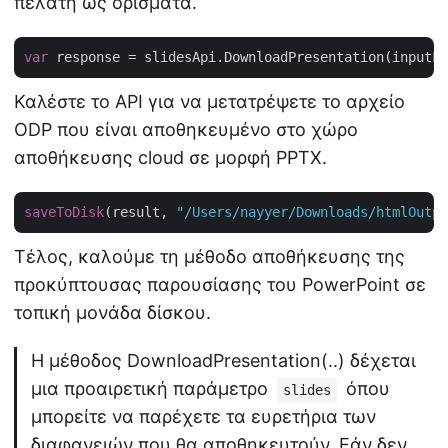
πελάτη ως ορίσματα.
var
Καλέστε το API για να μετατρέψετε το αρχείο
ODP που είναι αποθηκευμένο στο χώρο
αποθήκευσης cloud σε μορφή PPTX.
saveToDisk
(result, 
"/Users/nayyer/Downloads/htmlOutpu
Τέλος, καλούμε τη μέθοδο αποθήκευσης της
προκύπτουσας παρουσίασης του PowerPoint σε
τοπική μονάδα δίσκου.
Η μέθοδος DownloadPresentation(..) δέχεται
μια προαιρετική παράμετρο
όπου
slides
μπορείτε να παρέχετε τα ευρετήρια των
διαφανειών που θα αποθηκευτούν. Εάν δεν