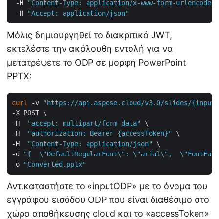
 -H 
"Content-Type: application/x-www-form-urlencoded"
 -H 
"Accept: application/json"
Μόλις δημιουργηθεί το διακριτικό JWT,
εκτελέστε την ακόλουθη εντολή για να
μετατρέψετε το ODP σε μορφή PowerPoint
PPTX:
curl
 -v 
"https://api.aspose.cloud/v3.0/slides/{inputO
-X POST \

-H  
"accept: multipart/form-data"
 \

-H  
"authorization: Bearer {accessToken}"
 \

-H  
"Content-Type: application/json"
 \

-d 
"{  \"DefaultRegularFont\": \"arial\",  \"FontFall
-o 
"Converted.pptx"
Αντικαταστήστε το «inputODP» με το όνομα του
εγγράφου εισόδου ODP που είναι διαθέσιμο στο
χώρο αποθήκευσης cloud και το «accessToken»