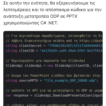
Σε αυτήν την ενότητα, θα εξερευνήσουμε τις
λεπτομέρειες και το απόσπασμα κώδικα για την
ανάπτυξη μετατροπέα ODP σε PPTX
χρησιμοποιώντας C# .NET.
// Για περισσότερα παραδείγματα, επισκεφθείτε τη διε
// Λάβετε διαπιστευτήρια πελάτη από τη https://dashbo
string
 clientSecret = 
"7f098199230fc5f2175d494d48f207
string
 clientID = 
"ee170169-ca49-49a4-87b7-0e2ff815ea
// δημιουργήστε μια παρουσία του SlidesApi
SlidesApi slidesApi = 
new
 SlidesApi(clientID, clientS
// όνομα του PowerPoint εισόδου που βρίσκεται στην το
string
 sourcePPTX = 
"file_example_ODP_200kB.odp"
;

// καλέστε το API για να μετατρέψετε το ODP σε μορφή 
var
 response = slidesApi.DownloadPresentation(inputFi
// μέθοδος κλήσης για αποθήκευση εξόδου σε τοπική μον