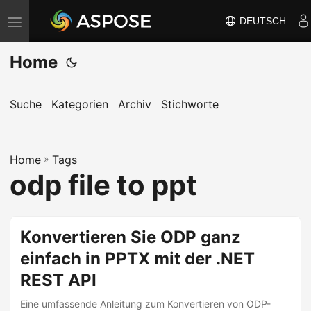
DEUTSCH
N
a
Home
v
i
g
Suche
Kategorien
Archiv
Stichworte
a
t
Home
i
»
Tags
odp file to ppt
o
n
u
Konvertieren Sie ODP ganz
m
einfach in PPTX mit der .NET
s
c
REST API
h
Eine umfassende Anleitung zum Konvertieren von ODP-