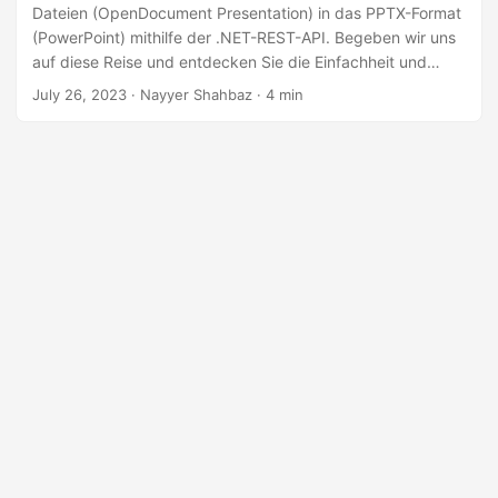
a
Dateien (OpenDocument Presentation) in das PPTX-Format
l
(PowerPoint) mithilfe der .NET-REST-API. Begeben wir uns
auf diese Reise und entdecken Sie die Einfachheit und
t
Vielseitigkeit des leistungsstarken SDK, das eine robuste
July 26, 2023
· Nayyer Shahbaz · 4 min
e
und effiziente Lösung für die Konvertierung von ODP in
n
PPT bietet und sicherstellt, dass Ihr Präsentationsinhalt
intakt bleibt und Ihre Folien ihre ursprüngliche Formatierung
und ihr ursprüngliches Layout behalten.