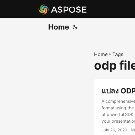
Home
Home
»
Tags
odp fil
แปลง ODP 
A comprehensive
format using the 
of powerful SDK 
your presentation
July 26, 2023
· N