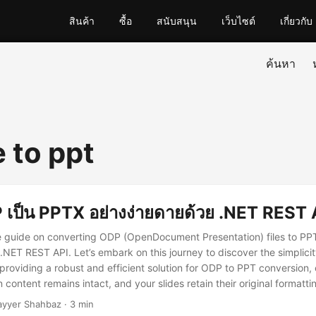
สินค้า
ซื้อ
สนับสนุน
เว็บไซต์
เกี่ยวกับ
ค้นหา
e to ppt
เป็น PPTX อย่างง่ายดายด้วย .NET REST 
 guide on converting ODP (OpenDocument Presentation) files to PP
.NET REST API. Let’s embark on this journey to discover the simplicit
providing a robust and efficient solution for ODP to PPT conversion, 
 content remains intact, and your slides retain their original formatti
ayyer Shahbaz · 3 min