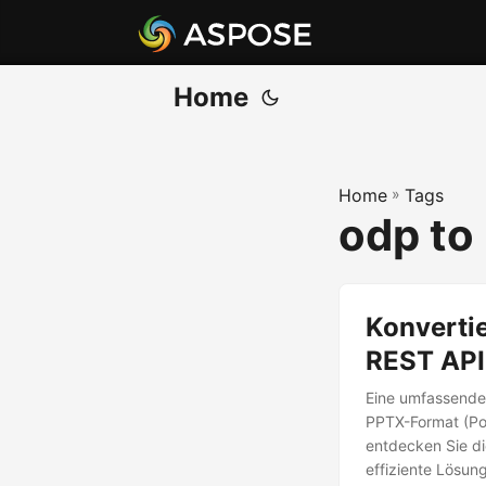
Home
Home
»
Tags
odp to
Konvertie
REST API
Eine umfassende
PPTX-Format (Pow
entdecken Sie di
effiziente Lösung