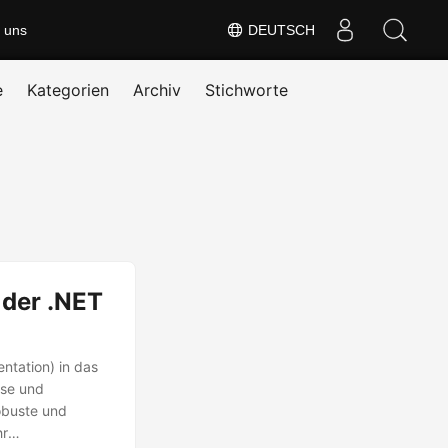
 uns
DEUTSCH
e
Kategorien
Archiv
Stichworte
 der .NET
tation) in das
ise und
robuste und
hr