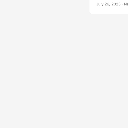
Präsentationsinha
July 26, 2023
· N
Layout behalten.