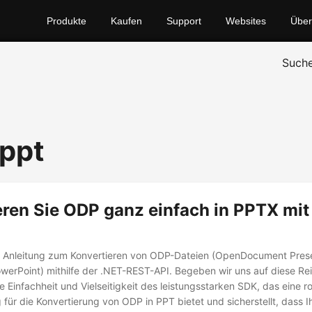
Produkte
Kaufen
Support
Websites
Über
Such
 ppt
ren Sie ODP ganz einfach in PPTX mit
 Anleitung zum Konvertieren von ODP-Dateien (OpenDocument Presen
erPoint) mithilfe der .NET-REST-API. Begeben wir uns auf diese Re
e Einfachheit und Vielseitigkeit des leistungsstarken SDK, das eine 
 für die Konvertierung von ODP in PPT bietet und sicherstellt, dass I