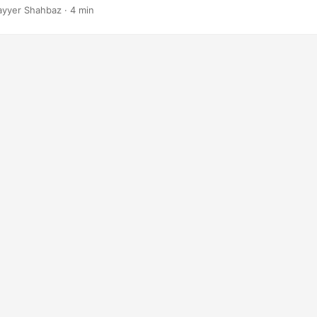
lt intakt bleibt und Ihre Folien ihre ursprüngliche Formatierung und i
ayyer Shahbaz · 4 min