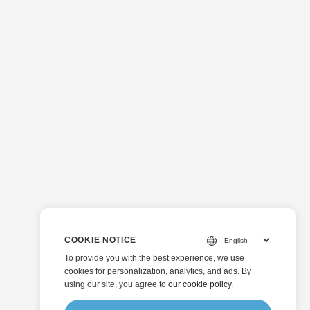
COOKIE NOTICE
To provide you with the best experience, we use
cookies for personalization, analytics, and ads. By
using our site, you agree to
our cookie policy
.