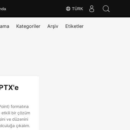
nda
TÜRK
rama
Kategoriler
Arşiv
Etiketler
PPTX'e
int) formatına
etkili bir çözüm
sini ve düzenini
lculuğa çıkalım.