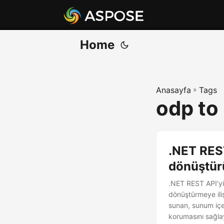
Home
Anasayfa
»
Tags
odp to
.NET REST
dönüştür
.NET REST API’y
dönüştürmeye ili
sunan, sunum içer
korumasını sağla