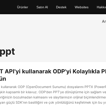
Ürünler
Satın Al
Destek
Websites
Hakkı
A
 ppt
 API'yi kullanarak ODP'yi Kolaylıkla 
ün
i kullanarak ODP (OpenDocument Sunumu) dosyalarını PPTX (PowerPo
şkin kapsamlı bir kılavuz. ODP’den PPT’ye dönüştürme için sağlam ve 
iğinizin bozulmadan kalmasını ve slaytlarınızın orijinal biçimlendirme
yan güçlü SDK’nın basitliğini ve çok yönlülüğünü keşfetmek için bu yo