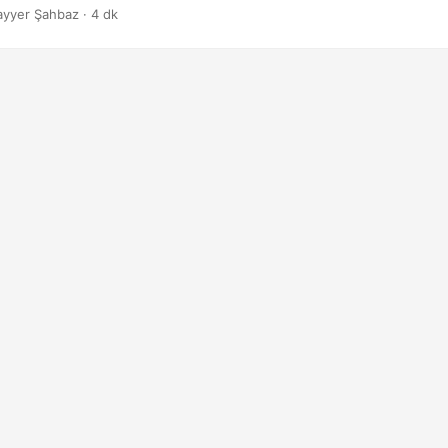
ayyer Şahbaz · 4 dk