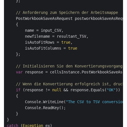
    };

// Anforderung zum Speichern der Arbeitsmappe
    PostWorkbookSaveAsRequest postworkbookSaveAsReque
    {

        name = input_CSV,

        newfilename = resultant_TSV,

        isAutoFitRows = 
true
,

        isAutoFitColumns = 
true
    };

// Initialisieren Sie den Konvertierungsvorgang
var
 response = cellsInstance.PostWorkbookSaveAs(p
// Wenn die Konvertierung erfolgreich ist, drucke
if
 (response != 
null
 && response.Equals(
"OK"
))

    {

        Console.WriteLine(
"The CSV to TSV conversion 
        Console.ReadKey();

    }

catch
 (
Exception
 ex)
