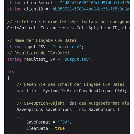
string
 clientSecret = 
"4d84d5f6584160cbd91dba1fe145db
string
 clientID = 
"bb959721-5780-4be6-be35-ff5c3a6aa4
// Erstellen Sie eine CellsApi-Instanz und übergeben 
CellsApi cellsInstance = 
new
 CellsApi(clientID, clien
// Name der Eingabe-CSV-Datei
string
 input_CSV = 
"source.csv"
// Resultierende TSV-Datei
string
 resultant_TSV = 
"output.tsv"
;

try
{

// Lesen Sie den Inhalt der Eingabe-CSV-Datei
var
 file = System.IO.File.OpenRead(input_CSV);

// SaveOption-Objekt, das das Ausgabeformat als T
    SaveOptions saveOptions = 
new
 SaveOptions()

    {

        SaveFormat = 
"TSV"
,

        ClearData = 
true