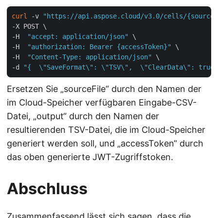
curl
 -v 
"https://api.aspose.cloud/v3.0/cells/{sourceF
-X POST \

-H  
"accept: application/json"
 \

-H  
"authorization: Bearer {accessToken}"
 \

-H  
"Content-Type: application/json"
 \

-d 
"{  \"SaveFormat\": \"TSV\",  \"ClearData\": true,
Ersetzen Sie „sourceFile“ durch den Namen der
im Cloud-Speicher verfügbaren Eingabe-CSV-
Datei, „output“ durch den Namen der
resultierenden TSV-Datei, die im Cloud-Speicher
generiert werden soll, und „accessToken“ durch
das oben generierte JWT-Zugriffstoken.
Abschluss
Zusammenfassend lässt sich sagen, dass die