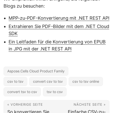
Blogs zu besuchen:
MPP-zu-PDF-Konvertierung mit .NET REST API
Extrahieren Sie PDF-Bilder mit dem .NET Cloud
SDK
Ein Leitfaden für die Konvertierung von EPUB
in JPG mit der .NET REST API
Aspose.Cells Cloud Product Family
csv to tsv
convert csv to tsv
csv to tsv online
convert tsv to csv
tsv to csv
« VORHERIGE SEITE
NÄCHSTE SEITE »
So konvertieren Sie
Einfache CSV-zu-