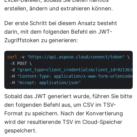
erstellen, ändern und extrahieren können.
Der erste Schritt bei diesem Ansatz besteht
darin, mit dem folgenden Befehl ein JWT-
Zugriffstoken zu generieren:
curl
 -v 
"https://api.aspose.cloud/connect/token"
 \

 -X POST \

 -d 
"grant_type=client_credentials&client_id=921363a8
 -H 
"Content-Type: application/x-www-form-urlencoded"
 -H 
"Accept: application/json"
Sobald das JWT generiert wurde, führen Sie bitte
den folgenden Befehl aus, um CSV im TSV-
Format zu speichern. Nach der Konvertierung
wird der resultierende TSV im Cloud-Speicher
gespeichert.