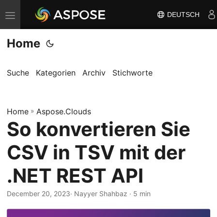
DEUTSCH
N
a
Home
v
i
g
Suche
Kategorien
Archiv
Stichworte
a
t
Home
i
»
Aspose.Clouds
So konvertieren Sie
o
n
CSV in TSV mit der
u
m
.NET REST API
s
c
December 20, 2023
· Nayyer Shahbaz · 5 min
h