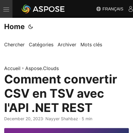
FRANÇAIS
B
a
Home
s
c
u
Chercher
Catégories
Archiver
Mots clés
l
e
Accueil
r
»
Aspose.Clouds
Comment convertir
l
a
CSV en TSV avec
n
a
l'API .NET REST
v
i
December 20, 2023
· Nayyer Shahbaz · 5 min
g