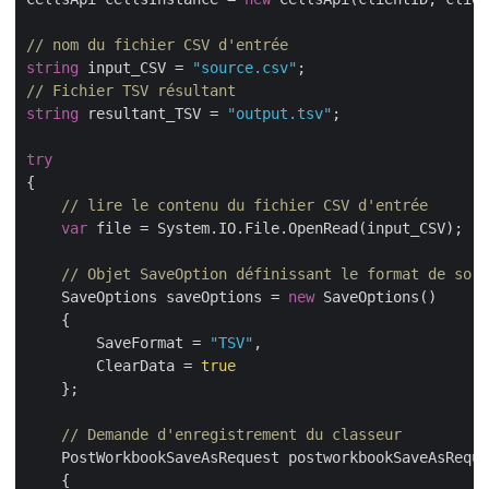
// nom du fichier CSV d'entrée
string
 input_CSV = 
"source.csv"
// Fichier TSV résultant
string
 resultant_TSV = 
"output.tsv"
;

try
{

// lire le contenu du fichier CSV d'entrée
var
 file = System.IO.File.OpenRead(input_CSV);

// Objet SaveOption définissant le format de sort
    SaveOptions saveOptions = 
new
 SaveOptions()

    {

        SaveFormat = 
"TSV"
,

        ClearData = 
true
    };

// Demande d'enregistrement du classeur
    PostWorkbookSaveAsRequest postworkbookSaveAsReque
    {
