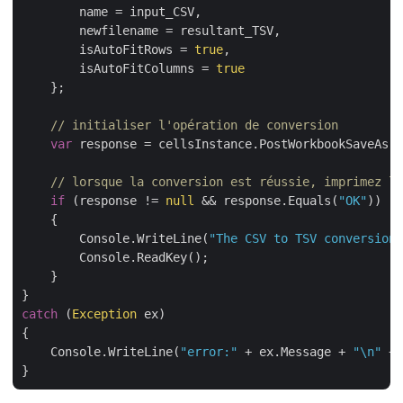
        name = input_CSV,

        newfilename = resultant_TSV,

        isAutoFitRows = 
true
,

        isAutoFitColumns = 
true
    };

// initialiser l'opération de conversion
var
 response = cellsInstance.PostWorkbookSaveAs(p
// lorsque la conversion est réussie, imprimez le
if
 (response != 
null
 && response.Equals(
"OK"
))

    {

        Console.WriteLine(
"The CSV to TSV conversion 
        Console.ReadKey();

    }

catch
 (
Exception
 ex)

{

    Console.WriteLine(
"error:"
 + ex.Message + 
"\n"
 + 