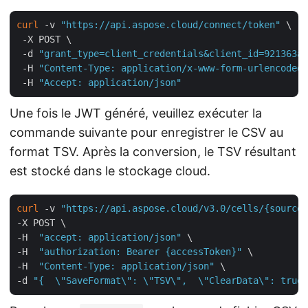
curl
 -v 
"https://api.aspose.cloud/connect/token"
 \

 -X POST \

 -d 
"grant_type=client_credentials&client_id=921363a8
 -H 
"Content-Type: application/x-www-form-urlencoded"
 -H 
"Accept: application/json"
Une fois le JWT généré, veuillez exécuter la
commande suivante pour enregistrer le CSV au
format TSV. Après la conversion, le TSV résultant
est stocké dans le stockage cloud.
curl
 -v 
"https://api.aspose.cloud/v3.0/cells/{sourceF
-X POST \

-H  
"accept: application/json"
 \

-H  
"authorization: Bearer {accessToken}"
 \

-H  
"Content-Type: application/json"
 \

-d 
"{  \"SaveFormat\": \"TSV\",  \"ClearData\": true,