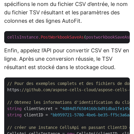
spécifions le nom du fichier CSV d’entrée, le nom
du fichier TSV résultant et les paramètres des
colonnes et des lignes AutoFit.
cellsInstance
.PostWorkbookSaveAs
(
postworkbookSaveAsRe
Enfin, appelez l’API pour convertir CSV en TSV en
ligne. Après une conversion réussie, le TSV
résultant est stocké dans le stockage cloud.
// Pour des exemples complets et des fichiers de donn
https:
//github.com/aspose-cells-cloud/aspose-cells-cl
// Obtenez les informations d'identification du clien
string
 clientSecret = 
"4d84d5f6584160cbd91dba1fe145db
string
 clientID = 
"bb959721-5780-4be6-be35-ff5c3a6aa4
// créer une instance CellsApi en passant ClientID et
CellsApi cellsInstance = 
new
 CellsApi(clientID, clien