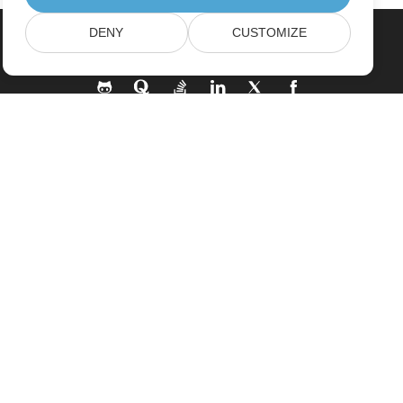
DENY
CUSTOMIZE
Home
Products
New Releases
Pricing
Docs
Free Support
Paid Support
Paid Consulting
Blog