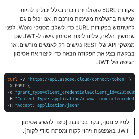
פקודות cURL פופולריות רבות בגלל יכולתן להיות
גמישות בהשלמת משימות מורכבות. אנו יכולים גם
להשתמש בפקודות cURL כדי לשלב מסמכי Word. לפני
שנמשיך הלאה, עלינו ליצור אסימון גישה ל-JWT שכן
ממשקי API של REST נגישים רק לאנשים מורשים. אז
בבקשה בצע את הפקודה הבאה כדי ליצור את אסימון
הגישה של JWT.
curl
 -v 
"https://api.aspose.cloud/connect/token"
 \

-X POST \

-d 
"grant_type=client_credentials&client_id=c235e68
-H 
"Content-Type: application/x-www-form-urlencoded
-H 
"Accept: application/json"
למידע נוסף, בקר בכתובת [כיצד להשיג אסימון
JWT באמצעות זיהוי לקוח ומפתח סודי לקוח].