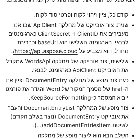
קודם כל, ציין זיהוי לקוח ופרטי סוד לקוח.
שנית, צור אובייקט של מחלקה ApiClient שבו אנו
מעבירים את ClientID ו- ClientSecret כארגומנטים
לבנאי. הארגומנט השלישי הוא baseUrl וכברירת
מחדל, הוא מצביע על
https://api.aspose.cloud/
.
שלישית, צור אובייקט של מחלקה WordsApi שמקבל
את האובייקט ApiClient כארגומנט לבנאי.
כעת צור מופע של מחלקה DocumentEntry וציין את
ה-href של מסמך המקור של Word והגדר את פורמט
ייבוא המסמך כ-KeepSourceFormatting.
צור מופע של המחלקה DocumentEntryList והעבר
את אובייקט DocumentEntry (נוצר בשלב הקודם)
לשיטת addDocumentEntriesItem(…).
השלב הבא הוא ליצור מופע של מחלקה