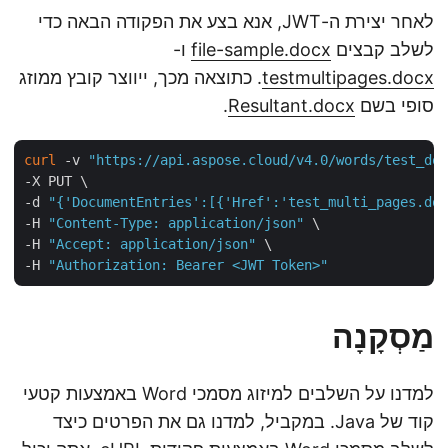
לאחר יצירת ה-JWT, אנא בצע את הפקודה הבאה כדי
לשלב קבצים
file-sample.docx
ו-
testmultipages.docx
. כתוצאה מכך, ייווצר קובץ ממוזג
סופי בשם
Resultant.docx
.
curl
 -v 
"https://api.aspose.cloud/v4.0/words/test_d
-X PUT \

-d 
"{'DocumentEntries':[{'Href':'test_multi_pages.d
-H 
"Content-Type: application/json"
 \

-H 
"Accept: application/json"
 \

-H 
"Authorization: Bearer <JWT Token>"
מַסְקָנָה
למדנו על השלבים למיזוג מסמכי Word באמצעות קטעי
קוד של Java. במקביל, למדנו גם את הפרטים כיצד