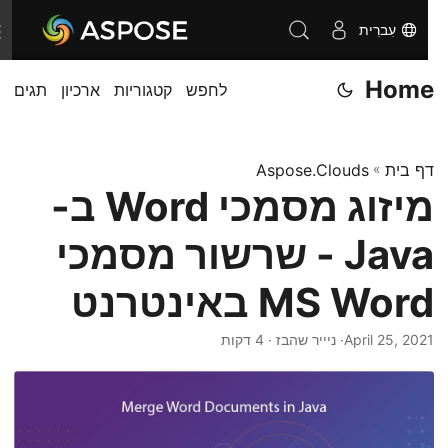
עִברִית
T
o
Home
לחפש
קטגוריות
ארכיון
תגים
g
g
l
דף בית
»
Aspose.Clouds
e
מיזוג מסמכי Word ב-
n
a
Java - שרשור מסמכי
v
i
MS Word באינטרנט
g
April 25, 2021
· ניייר שהבז · 4 דקות
a
t
i
o