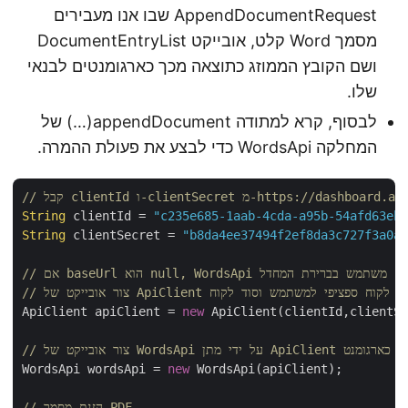
AppendDocumentRequest שבו אנו מעבירים
מסמך Word קלט, אובייקט DocumentEntryList
ושם הקובץ הממוזג כתוצאה מכך כארגומנטים לבנאי
שלו.
לבסוף, קרא למתודה appendDocument(…) של
המחלקה WordsApi כדי לבצע את פעולת ההמרה.
clientS מ-https://dashboard.aspose.cloud/
String
 clientId = 
"c235e685-1aab-4cda-a95b-54afd63e
String
 clientSecret = 
"b8da4ee37494f2ef8da3c727f3a0
htt 
Api על ידי מתן זיהוי לקוח ספציפי למשתמש וסוד לקוח
ApiClient apiClient = 
new
 ApiClient(clientId,client
// צור אובייקט של WordsApi על ידי מתן ApiClient כארגומנט
WordsApi wordsApi = 
new
 WordsApi(apiClient);

// הזנת מסמך PDF