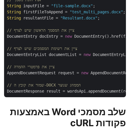
String
 inputFile = 
"file-sample.docx"
String
 firstFileToAppend = 
"test_multi_pages.docx"
String
 resultantFile = 
"Resultant.docx"
;

// ציין את המסמך הראשון שיש לצרף
DocumentEntry docEntry = 
new
 DocumentEntry().href(f
// ציין את רשימת המסמכים שיש לצרף
DocumentEntryList documentList = 
new
 DocumentEntryLi
// ציין את פרמטרי ההמרה
AppendDocumentRequest request = 
new
 AppendDocumentR
// שמור את קובץ ה-DOCX הממוזג שנוצר
שלב מסמכי Word באמצעות
פקודות cURL