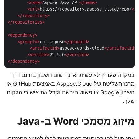
<
name
>
Aspose Java API
</
name
>
<
url
>
https://repository.aspose.cloud/repo/
<
</
repository
>
</
repositories
>
<
dependency
>
<
groupId
>
com.aspose
</
groupId
>
<
artifactId
>
aspose-words-cloud
</
artifactId
<
version
>
22.5.0
</
version
>
</
dependency
>
במקרה שעדיין לא עשית זאת, רשום חשבון בחינם דרך
מרכז השליטה של Aspose.Cloud
באמצעות GitHub או
חשבון Google או פשוט הירשם וקבל את אישורי הלקוח
שלך.
מיזוג מסמכי Word ב-Java
אנא פעל לפי ההוראות המפורטות להלן למיזוג מסמכים: