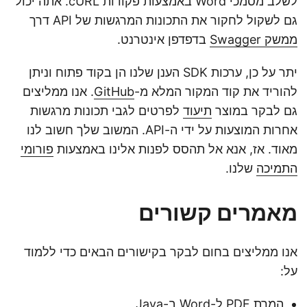
לשלב מסמכי Word באמצעות פקודות cURL. אתה יכול
גם לשקול לחקור את התכונות המרגשות של API דרך
ממשק Swagger
בדפדפן אינטרנט.
יתר על כן, ערכות SDK הענן שלנו הן בקוד פתוח וניתן
להוריד את קוד המקור המלא מ-
GitHub
. אנו ממליצים
גם לבקר במוצר
תיעוד
לפרטים לגבי תכונות מרגשות
אחרות המוצעות על ידי ה-API. המשוב שלך חשוב לנו
מאוד. אז, אנא אל תהסס לפנות אלינו באמצעות
פורומי
התמיכה
שלנו.
מאמרים קשורים
אנו ממליצים בחום לבקר בקישורים הבאים כדי ללמוד
על:
המרת PDF ל-Word ב-Java