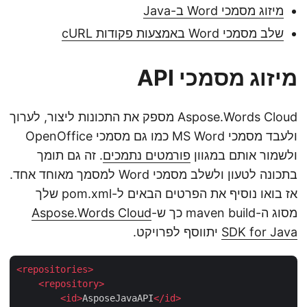
מיזוג מסמכי Word ב-Java
שלב מסמכי Word באמצעות פקודות cURL
מיזוג מסמכי API
Aspose.Words Cloud מספק את התכונות ליצור, לערוך
ולעבד מסמכי MS Word כמו גם מסמכי OpenOffice
ולשמור אותם במגוון
פורמטים נתמכים
. זה גם תומך
בתכונה לטעון ולשלב מסמכי Word למסמך מאוחד אחד.
אז בואו נוסיף את הפרטים הבאים ל-pom.xml שלך
מסוג ה-maven build כך ש-
Aspose.Words Cloud
SDK for Java
יתווסף לפרויקט.
<
repositories
>
<
repository
>
<
id
>
AsposeJavaAPI
</
id
>