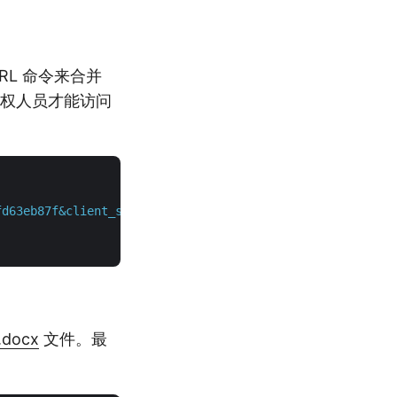
RL 命令来合并
授权人员才能访问
fd63eb87f&client_secret=b8da4ee37494f2ef8da3c727f3a0acb9
.docx
文件。最