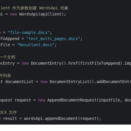
lient 作为参数创建 WordsApi 对象
pi = 
new
 WordsApi(apiClient);

e = 
"file-sample.docx"
eToAppend = 
"test_multi_pages.docx"
tFile = 
"Resultant.docx"
;

第一个文档
ocEntry = 
new
 DocumentEntry().href(firstFileToAppend).im
文件列表
st documentList = 
new
 DocumentEntryList().addDocumentEntr
equest request = 
new
 AppendDocumentRequest(inputFile, do
OCX 文件