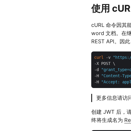
使用 cUR
cURL 命令因
word 文档。
REST API。
curl
 -v 
"https:
-X POST \

-d 
"grant_type=
-H 
"Content-Typ
-H 
"Accept: app
更多信息请访
创建 JWT 后
终将生成名为
Re