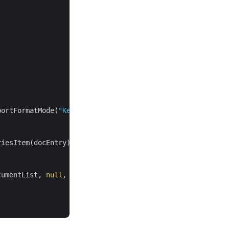
portFormatMode(
"KeepSourceFormatting"
);

iesItem(docEntry);

cumentList, 
null
, 
null
, 
null
, 
null
, resultantFile, 
null
,