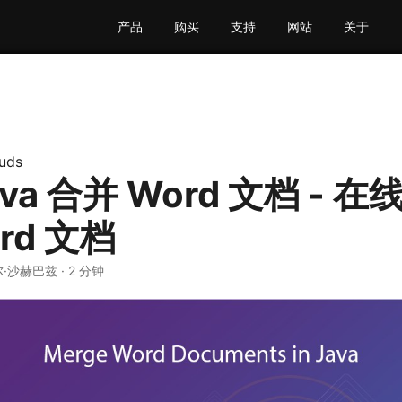
产品
购买
支持
网站
关于
uds
va 合并 Word 文档 - 
rd 文档
尔·沙赫巴兹 · 2 分钟