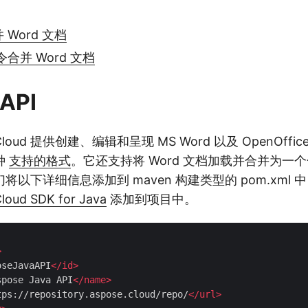
并 Word 文档
令合并 Word 文档
API
s Cloud 提供创建、编辑和呈现 MS Word 以及 OpenOff
种
支持的格式
。它还支持将 Word 文档加载并合并为一
以下详细信息添加到 maven 构建类型的 pom.xml 
loud SDK for Java
添加到项目中。
>
oseJavaAPI
</
id
>
spose Java API
</
name
>
tps://repository.aspose.cloud/repo/
</
url
>