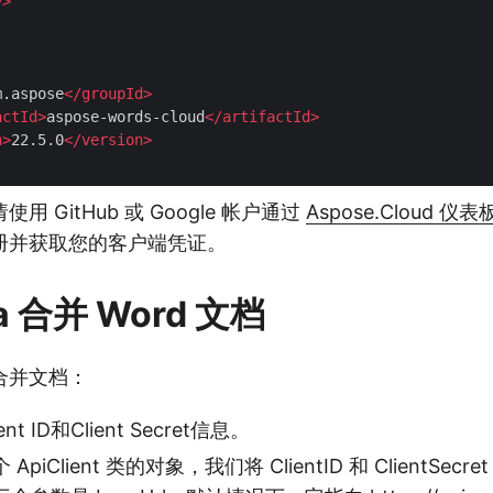
y
>
m.aspose
</
groupId
>
actId
>
aspose-words-cloud
</
artifactId
>
n
>
22.5.0
</
version
>
 GitHub 或 Google 帐户通过
Aspose.Cloud 仪表
册并获取您的客户端凭证。
a 合并 Word 文档
合并文档：
t ID和Client Secret信息。
piClient 类的对象，我们将 ClientID 和 ClientSec