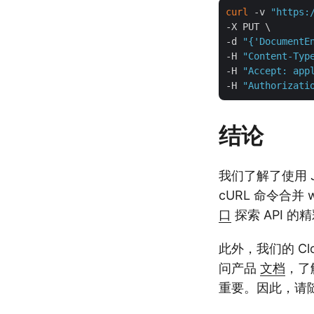
curl
 -v 
"https:
-X PUT \

-d 
"{'DocumentE
-H 
"Content-Typ
-H 
"Accept: app
-H 
"Authorizati
结论
我们了解了使用 
cURL 命令合并
口
探索 API 的
此外，我们的 Cl
问产品
文档
，了
重要。因此，请