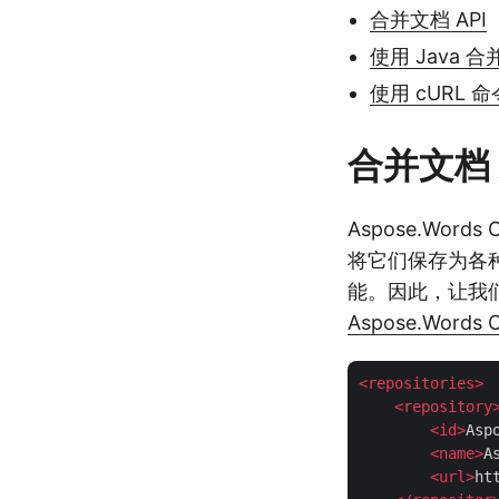
合并文档 API
使用 Java 合
使用 cURL 命
合并文档 
Aspose.Word
将它们保存为各
能。因此，让我们将
Aspose.Words C
<
repositories
>
<
repository
<
id
>
Asp
<
name
>
A
<
url
>
ht