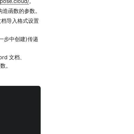
spose.cloud/
。
作为构造函数的参数。
并将文档导入格式设置
(在上一步中创建)传递
ord 文档、
函数。