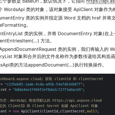
个参数是 baseUrl，默认情况下，它指向
https://api.a
WordsApi 类的对象，该对象接受 ApiClient 对象
umentEntry 类的实例并指定源 Word 文档的 href 
eFormatting。
ntEntryList 类的实例，并将 DocumentEntry 对象
entEntriesItem(…) 方法。
ppendDocumentRequest 类的实例，我们将输入的 W
EntryList 对象和合并后的文件名称作为参数传递给其构造
sApi类的方法appendDocument(…)执行转换操作。
shboard.aspose.cloud/ 获取 clientId 和 clientSecret
 = 
"c235e685-1aab-4cda-a95b-54afd63eb87f"
cret = 
"b8da4ee37494f2ef8da3c727f3a0acb9"
;

 为空，WordsApi 将使用默认的 https://api.aspose.cloud 
ClientID 和 Client Secret 创建 ApiClient 对象
ient = 
new
 ApiClient(clientId,clientSecret,
null
);
