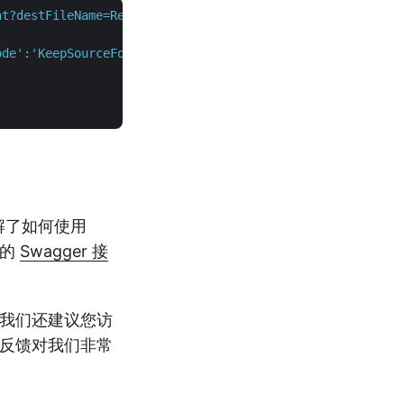
nt?destFileName=Resultant.docx"
 \

ode':'KeepSourceFormatting'}]}"
 \

了解了如何使用
中的
Swagger 接
我们还建议您访
的反馈对我们非常