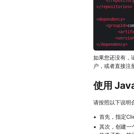
</
repositor
</
repositories
>
<
dependency
>
<
groupId
>
co
<
artif
<
versio
</
dependency
>
如果您还没有，请使用
户，或者直接注
使用 Jav
请按照以下说明
首先，指定Clien
其次，创建一个 A