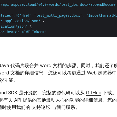
//api.aspose.cloud/v4.0/words/test_doc.docx/appendDocume
ntries':[{'Href':'test_multi_pages.docx', 'ImportFormatM
e: application/json"
 \

lication/json"
 \

on: Bearer <JWT Token>"
Java 代码片段合并 word 文档的步骤。同时，我们还
 word 文档的详细信息。您还可以考虑通过 Web 浏览器
精彩功能。
oud SDK 是开源的，完整的源代码可以从
GitHub
下载。
解有关 API 提供的其他激动人心的功能的详细信息。您
随时使用我们的
支持论坛
与我们联系。