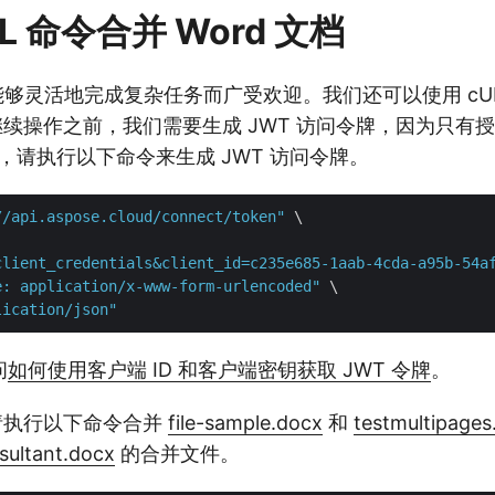
L 命令合并 Word 文档
其能够灵活地完成复杂任务而广受欢迎。我们还可以使用 cU
在继续操作之前，我们需要生成 JWT 访问令牌，因为只有
因此，请执行以下命令来生成 JWT 访问令牌。
//api.aspose.cloud/connect/token"
 \

client_credentials&client_id=c235e685-1aab-4cda-a95b-54a
e: application/x-www-form-urlencoded"
 \

lication/json"
问
如何使用客户端 ID 和客户端密钥获取 JWT 令牌
。
，请执行以下命令合并
file-sample.docx
和
testmultipages
sultant.docx
的合并文件。