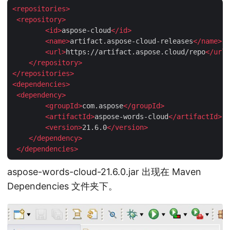
<
repositories
>
<
repository
>
<
id
>
aspose-cloud
</
id
>
<
name
>
artifact.aspose-cloud-releases
</
name
>
<
url
>
https://artifact.aspose.cloud/repo
</
url
>
</
repository
>
</
repositories
>
<
dependencies
>
<
dependency
>
<
groupId
>
com.aspose
</
groupId
>
<
artifactId
>
aspose-words-cloud
</
artifactId
>
<
version
>
21.6.0
</
version
>
</
dependency
>
</
dependencies
>
aspose-words-cloud-21.6.0.jar 出现在 Maven
Dependencies 文件夹下。