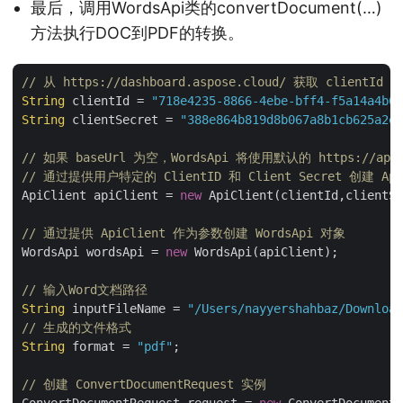
最后，调用WordsApi类的convertDocument(…)
方法执行DOC到PDF的转换。
// 从 https://dashboard.aspose.cloud/ 获取 clientId 和
String
 clientId = 
"718e4235-8866-4ebe-bff4-f5a14a4b64
String
 clientSecret = 
"388e864b819d8b067a8b1cb625a2ea
// 如果 baseUrl 为空，WordsApi 将使用默认的 https://api.a
// 通过提供用户特定的 ClientID 和 Client Secret 创建 Api
ApiClient apiClient = 
new
 ApiClient(clientId,clientSe
// 通过提供 ApiClient 作为参数创建 WordsApi 对象
WordsApi wordsApi = 
new
 WordsApi(apiClient);

// 输入Word文档路径
String
 inputFileName = 
"/Users/nayyershahbaz/Download
// 生成的文件格式
String
 format = 
"pdf"
;

// 创建 ConvertDocumentRequest 实例