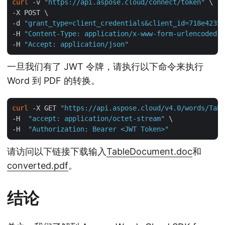
curl
 -v 
"https://api.aspose.cloud/connect/token"
 \

-X POST \

-d 
"grant_type=client_credentials&client_id=718e4235-
-H 
"Content-Type: application/x-www-form-urlencoded"
 
-H 
"Accept: application/json"
一旦我们有了 JWT 令牌，请执行以下命令来执行
Word 到 PDF 的转换。
curl
 -X GET 
"https://api.aspose.cloud/v4.0/words/Tabl
-H  
"accept: application/octet-stream"
 \

-H  
"Authorization: Bearer <JWT Token>"
请访问以下链接下载输入
TableDocument.doc
和
converted.pdf
。
结论