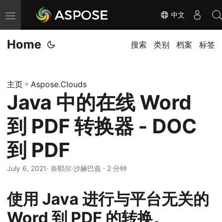
中文
切
换
Home
导
搜索
类别
档案
标签
航
主页
»
Aspose.Clouds
Java 中的在线 Word
到 PDF 转换器 - DOC
到 PDF
July 6, 2021
· 奈耶尔·沙赫巴兹 · 2 分钟
使用 Java 进行与平台无关的
Word 到 PDF 的转换。