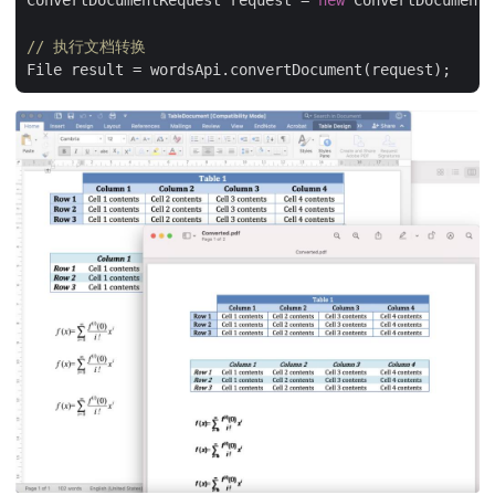
ConvertDocumentRequest request = 
new
 ConvertDocumentR
// 执行文档转换