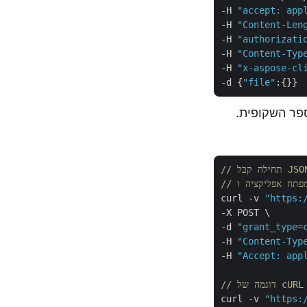
-H 
"accept: app
-H 
"Content-Len
-H 
"authorizati
-H 
"Content-Typ
-H 
"x-aspose-cl
-d {
"file"
פית למסמך PDF על ידי ציון מספר השקופית.
curl -v 
"https:
-X POST \

-d 
"grant_type=
-H 
"Content-Typ
-H 
"Accept: app
curl -v 
"https: