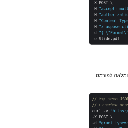
-X POST \

-H 
"accept: mul
-H 
"authorizati
-H 
"Content-Typ
-H 
"x-aspose-cl
-d 
"{ \"Format\
, אנו הולכים ללמוד את השלבים כיצד להמיר את מצגת PowerPoint המלאה לפורמט
curl -v 
"https:
-X POST \

-d 
"grant_type=