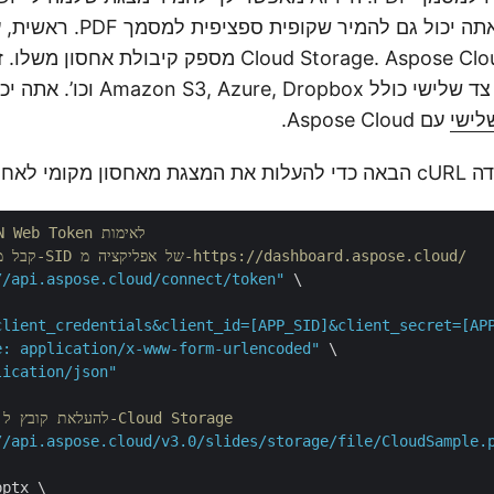
קריאת API אחת. אתה יכול גם להמ
מצגת המקור ל-Cloud Storage. Aspose Cloud מספק קיבולת אח
Amazon S3, Azure, וכו’. אתה יכול
לישי
עם Aspose Cloud.
אחסון בענן.
// תחילה קבל JSON Web Token לאימות
// קבל מפתח אפליקציה ו-SID של אפליקציה מ-https://dashboard.aspose.cloud/
//api.aspose.cloud/connect/token"
 \

client_credentials&client_id=[APP_SID]&client_secret=[AP
e: application/x-www-form-urlencoded"
 \

lication/json"
// דוגמה של cURL להעלאת קובץ ל-Cloud Storage
//api.aspose.cloud/v3.0/slides/storage/file/CloudSample.
ptx \
