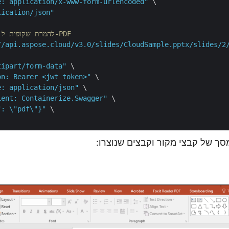
e: application/x-www-form-urlencoded"
 \

lication/json"
// דוגמה של cURL להמרת שקופית ל-PDF
//api.aspose.cloud/v3.0/slides/CloudSample.pptx/slides/2
tipart/form-data"
 \

on: Bearer <jwt token>"
 \

e: application/json"
 \

ient: Containerize.Swagger"
 \

": \"pdf\"}"
 \

סך של קבצי מקור וקבצים שנוצרו: