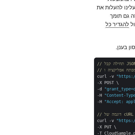
יר שקופית ספציפית למסמך PDF. ראשית, עלינו להעלות את
סון משלו. זה גם תומך
להגדיר כל
curl -v 
"https:
-X POST \

-d 
"grant_type=
-H 
"Content-Typ
-H 
"Accept: app
curl -v 
"https:
-X PUT \

-T CloudSample.p