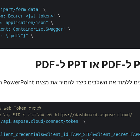
tipart/form-data"
 \

on: Bearer <jwt token>"
 \

e: application/json"
 \

ient: Containerize.Swagger"
 \

": \"pdf\"}"
 \

בחלק זה
// תחילה קבל JSON Web Token לאימות
// קבל מפתח אפליקציה ו-SID של אפליקציה מ-https://dashboard.aspose.cloud/
//api.aspose.cloud/connect/token"
 \

client_credentials&client_id=[APP_SID]&client_secret=[AP