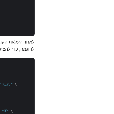
לדוגמה, כדי להצי
P_KEY]"
 \

/Pdf"
 \
