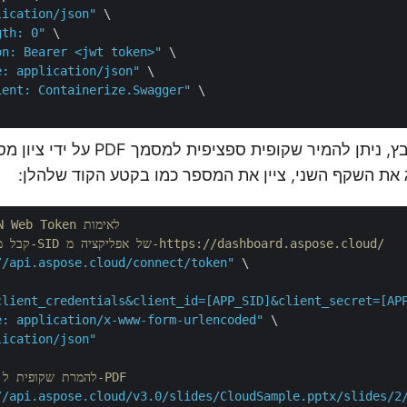
lication/json"
 \

gth: 0"
 \

on: Bearer <jwt token>"
 \

e: application/json"
 \

ient: Containerize.Swagger"
 \

לאחר העלאת הקובץ, ניתן להמיר שקופית ספצי
ג את השקף השני, ציין את המספר כמו בקטע הקוד שלהלן:
// תחילה קבל JSON Web Token לאימות
// קבל מפתח אפליקציה ו-SID של אפליקציה מ-https://dashboard.aspose.cloud/
//api.aspose.cloud/connect/token"
 \

client_credentials&client_id=[APP_SID]&client_secret=[AP
e: application/x-www-form-urlencoded"
 \

lication/json"
// דוגמה של cURL להמרת שקופית ל-PDF
//api.aspose.cloud/v3.0/slides/CloudSample.pptx/slides/2