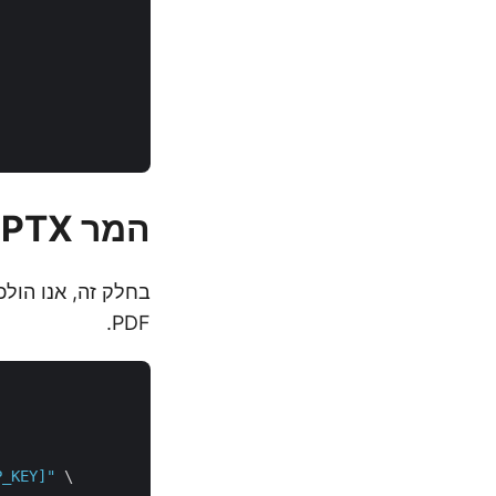
המר PPTX ל-PDF או PPT ל-PDF
PDF.
P_KEY]"
 \
