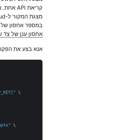
במספר אחסון של צד שלישי כולל  Dropbox
אחסון ענן של צד ש
אנא בצע את הפקודה cURL הבאה כדי להעלות את המצגת מאחסון מקומי ל
P_KEY]"
 \

pptx"
 \
