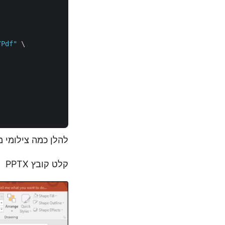
/Pdf"
 \

להלן כמה צילומי מ
קלט קובץ PPTX