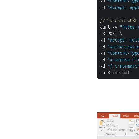
-H 
"Content-Typ
-H 
"Accept: app
curl -v 
"https:
-X POST \

-H 
"accept: mul
-H 
"authorizati
-H 
"Content-Typ
-H 
"x-aspose-cl
-d 
"{ \"Format\