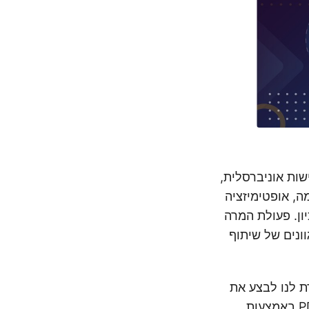
ת נגישות אוניברסלית,
, אופטימיזציה
ון. פעולת המרה
ונים של שיתוף
לנו לבצע את
מצגת PowerPoint למסמך PDF. ה-API מאפשר לך להמיר מצגת שלמה ל-PDF באמצעות